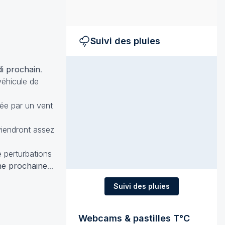
Suivi des pluies
di prochain
.
véhicule de
sée par un vent
viendront assez
 perturbations
ne prochaine
...
Suivi des pluies
Webcams & pastilles T°C