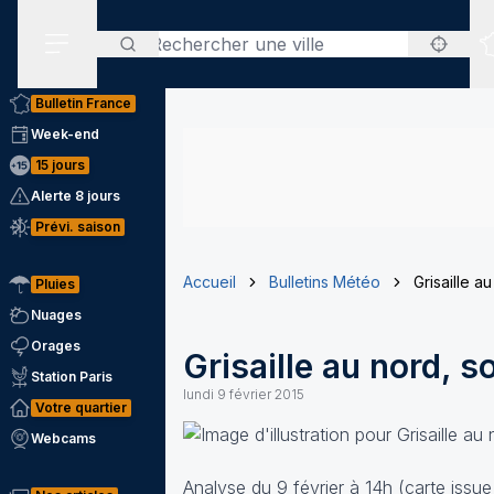
Rechercher
Menu secondaire
Bulletin France
Week-end
15 jours
Alerte 8 jours
Prévi. saison
Accueil
Bulletins Météo
Grisaille a
Pluies
Nuages
Orages
Grisaille au nord, s
Station Paris
lundi 9 février 2015
Votre quartier
Webcams
Analyse du 9 février à 14h (carte issue