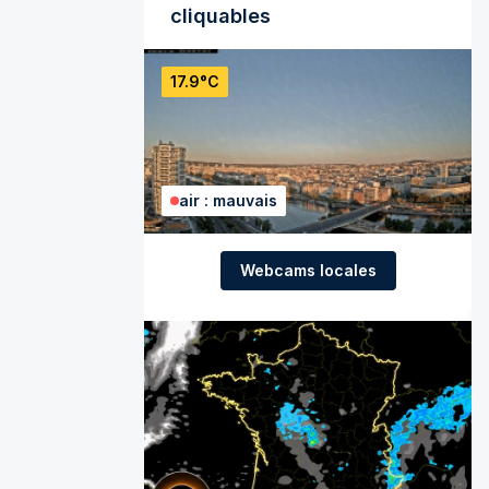
cliquables
17.9°C
air : mauvais
Webcams locales