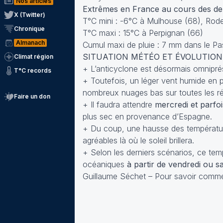
Nos articles
Extrêmes en France au cours des der
X (Twitter)
T°C mini : -6°C à Mulhouse (68), Rode
Chronique
T°C maxi : 15°C à Perpignan (66)
Almanach
Cumul maxi de pluie : 7 mm dans le Pa
SITUATION MÉTÉO ET ÉVOLUTION
Climat région
+ L’anticyclone est désormais omnipré
T°C records
+ Toutefois, un léger vent humide en 
nombreux nuages bas sur toutes les rég
Faire un don
+ Il faudra attendre
mercredi et parfoi
plus sec en provenance d’Espagne.
+ Du coup, une hausse des températu
agréables là où le soleil brillera.
+ Selon les derniers scénarios, ce tem
océaniques
à partir de vendredi ou s
Guillaume Séchet – Pour savoir comm