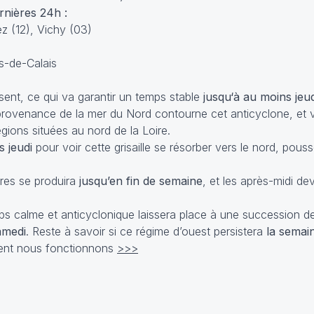
nières 24h :
z (12), Vichy (03)
s-de-Calais
sent, ce qui va garantir un temps stable
jusqu‘à au moins jeu
provenance de la mer du Nord contourne cet anticyclone, et 
ions situées au nord de la Loire.
s jeudi
pour voir cette grisaille se résorber vers le nord, pous
res se produira
jusqu’en fin de semaine
, et les après-midi de
ps calme et anticyclonique laissera place à une succession de
amedi
. Reste à savoir si ce régime d’ouest persistera
la semai
ent nous fonctionnons
>>>