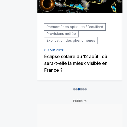
 / Incendies
Phénomènes optiques / Brouillard
Prévisions météo
Explication des phénomènes
6 Août 2026
rique, allons-
Éclipse solaire du 12 août : où
iver glacial ?
sera-t-elle la mieux visible en
France ?
0
1
2
3
4
5