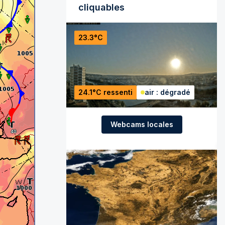
cliquables
23.3°C
24.1°C ressenti
air : dégradé
Webcams locales