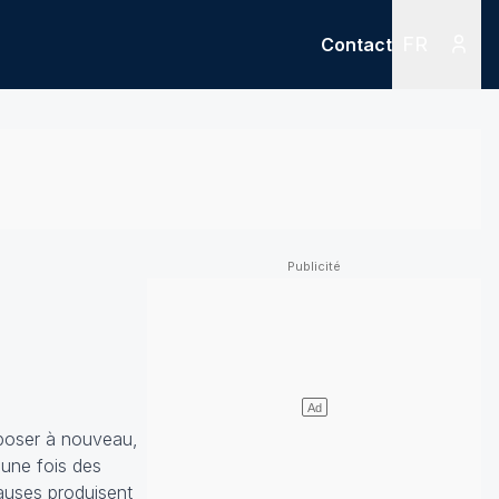
FR
Contact
Menu
Menu des
imposer à nouveau,
 une fois des
auses produisent