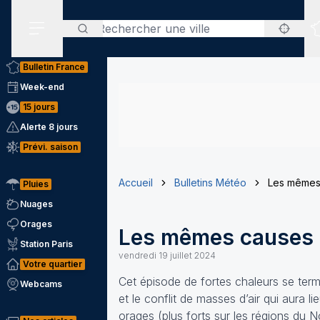
Rechercher
Menu secondaire
Bulletin France
Week-end
15 jours
Alerte 8 jours
Prévi. saison
Accueil
Bulletins Météo
Les mêmes 
Pluies
Nuages
Orages
Les mêmes causes p
Station Paris
vendredi 19 juillet 2024
Votre quartier
Cet épisode de fortes chaleurs se term
Webcams
et le conflit de masses d’air qui aura
orages (plus forts sur les régions du