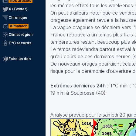
Nos articles
les mêmes effets tous les week-ends !
X (Twitter)
On peut d’ailleurs noter que ce vendre
Chronique
orageuse également revue à la hausse p
Almanach
La vague orageuse se décalera vers l'Eu
France retrouvera un temps plus frais a
Climat région
températures restant beaucoup plus él
T°C records
Le temps redeviendra partout estival à 
qu’au cours de ces dernières heures (s
Faire un don
De nouveaux orages pourraient éclater d
risque pour la cérémonie d’ouverture d
Extrêmes dernières 24h
: T°C mini : 
19 mm à Souprosse (40)
Analyse prévue pour le samedi 20 juill