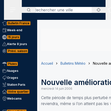
Rechercher
Menu secondaire
Bulletin France
Week-end
15 jours
Alerte 8 jours
Prévi. saison
Accueil
Bulletins Météo
Nouvelle a
Pluies
Nuages
Orages
Nouvelle améliorati
Station Paris
mercredi 14 juin 2006
Votre quartier
Cette période de temps plus perturbé n
Webcams
reviendra, même si l’on atteint pas le