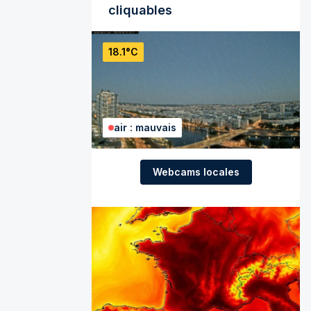
cliquables
18.1°C
air : mauvais
Webcams locales