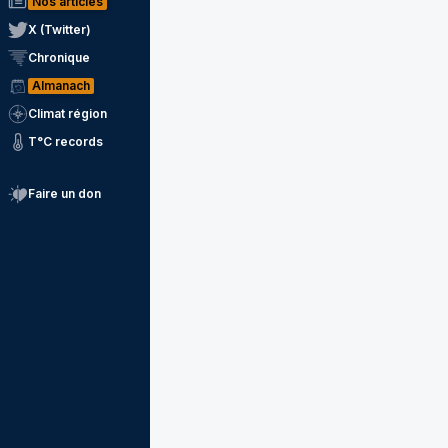
Nos articles
X (Twitter)
Chronique
Almanach
Climat région
T°C records
Faire un don