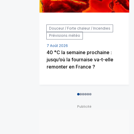
Douceur / Forte chaleur / Incendies
Prévisions météo
7 Août 2026
40 °C la semaine prochaine :
jusqu’où la fournaise va-t-elle
remonter en France ?
0
1
2
3
4
5