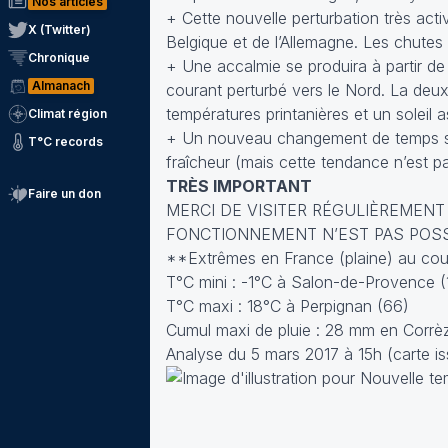
Nos articles
+ Cette nouvelle perturbation très act
X (Twitter)
Belgique et de l’Allemagne. Les chutes
Chronique
+ Une accalmie se produira à partir de m
Almanach
courant perturbé vers le Nord. La deu
températures printanières et un soleil 
Climat région
+ Un nouveau changement de temps se p
T°C records
fraîcheur (mais cette tendance n’est pa
TRÈS IMPORTANT
Faire un don
MERCI DE VISITER RÉGULIÈREMENT
FONCTIONNEMENT N’EST PAS POSSIBL
**Extrêmes en France (plaine) au cour
T°C mini : -1°C à Salon-de-Provence (
T°C maxi : 18°C à Perpignan (66)
Cumul maxi de pluie : 28 mm en Corrè
Analyse du 5 mars 2017 à 15h (carte is