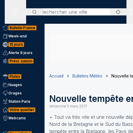
Rechercher
Menu secondaire
Bulletin France
Week-end
15 jours
Alerte 8 jours
Prévi. saison
Accueil
Bulletins Météo
Nouvelle t
Pluies
Nuages
Orages
Nouvelle tempête en
Station Paris
dimanche 5 mars 2017
Votre quartier
+ Tout va très vite et une nouvelle dépr
Webcams
Nord de la Bretagne et le Sud du Bassi
tempête entre la Bretagne, les Pays de