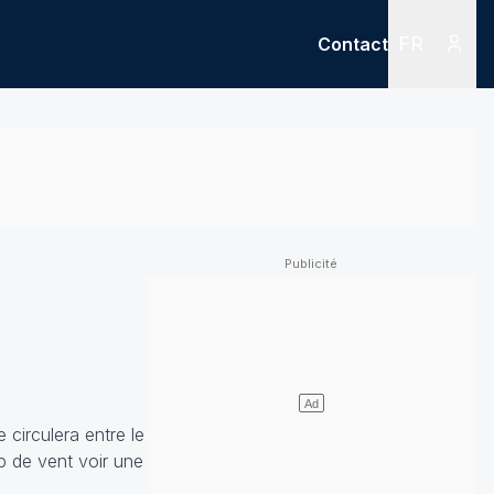
FR
Contact
Menu
Menu des
 circulera entre le
p de vent voir une