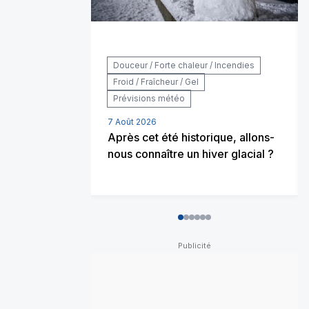
Douceur / Forte chaleur / Incendies
Froid / Fraîcheur / Gel
Prévisions météo
7 Août 2026
Après cet été historique, allons-
nous connaître un hiver glacial ?
0
1
2
3
4
5