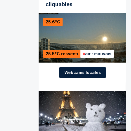
cliquables
25.6°C
25.5°C ressenti
air : mauvais
Webcams locales