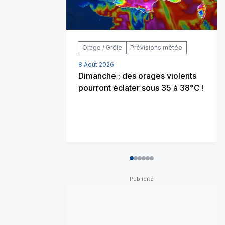
Orage / Grêle
Prévisions météo
8 Août 2026
Dimanche : des orages violents
pourront éclater sous 35 à 38°C !
0
1
2
3
4
5