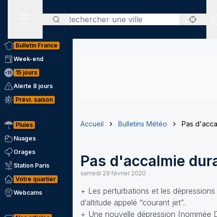
Rechercher
Menu secondaire
Bulletin France
Week-end
15 jours
Alerte 8 jours
Prévi. saison
Accueil
Bulletins Météo
Pas d'accal
Pluies
Nuages
Orages
Pas d'accalmie dura
Station Paris
samedi 29 février 2020
Votre quartier
+ Les perturbations et les dépressions
Webcams
d’altitude appelé “courant jet”.
+ Une nouvelle dépression (nommée Dia