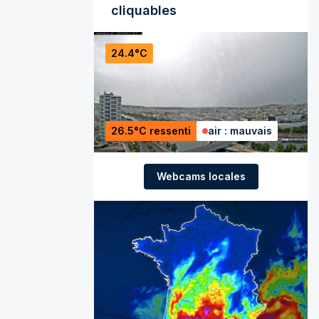
cliquables
24.4°C
26.5°C ressenti
air : mauvais
Webcams locales