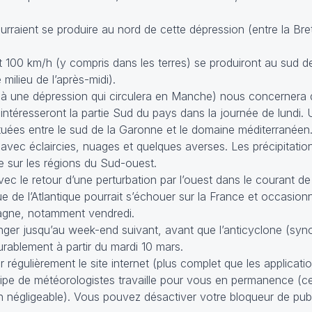
raient se produire au nord de cette dépression (entre la Bre
t 100 km/h (y compris dans les terres) se produiront au sud d
 milieu de l’après-midi).
à une dépression qui circulera en Manche) nous concernera d
 intéresseront la partie Sud du pays dans la journée de lundi
 situées entre le sud de la Garonne et le domaine méditerranéen
 avec éclaircies, nuages et quelques averses. Les précipitatio
e sur les régions du Sud-ouest.
vec le retour d’une perturbation par l’ouest dans le courant de
e de l’Atlantique pourrait s’échouer sur la France et occasion
agne, notamment vendredi.
longer jusqu’au week-end suivant, avant que l’anticyclone (s
 durablement à partir du mardi 10 mars.
 régulièrement le site internet (plus complet que les applicati
équipe de météorologistes travaille pour vous en permanence (c
n négligeable). Vous pouvez désactiver votre bloqueur de pub