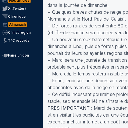
Nos articles
dans la journée de dimanche.
X (Twitter)
+ Quelques brèves chutes de neige pour
Chronique
Normandie et le Nord-Pas-de-Calais).
Almanach
+ De fortes rafales de vent entre 80 e
(et l’Île-de-France sera touchée vers le
Climat région
+ Un nouveau creux barométrique (lié 
T°C records
dimanche à lundi, puis de fortes pluies
pourrait d’ailleurs balayer les régions
Faire un don
+ Mardi sera une journée de transition
probablement plus fréquentes en soiré
+ Mercredi, le temps restera instable a
+ Enfin, jeudi soir une dépression venu
abondantes avec de la neige en mont
+ Ce défilé incessant pourrait se pro
stable, sec et ensoleillé) ne s’installe
TRÈS IMPORTANT
: Merci de soutenir
et en visitant les publicités car une 
exceptionnel sur internet a un coût no