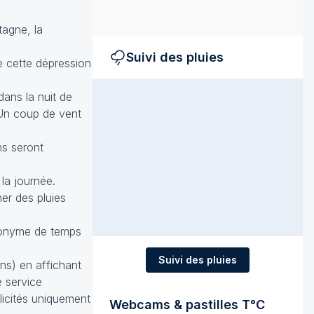
tagne, la
Suivi des pluies
e cette dépression
ans la nuit de
. Un coup de vent
.
ns seront
 la journée.
ner des pluies
ynonyme de temps
Suivi des pluies
ons) en affichant
e service
licités uniquement
Webcams & pastilles T°C