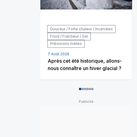
Douceur / Forte chaleur / Incendies
Froid / Fraîcheur / Gel
Prévisions météo
7 Août 2026
Après cet été historique, allons-
nous connaître un hiver glacial ?
0
1
2
3
4
5