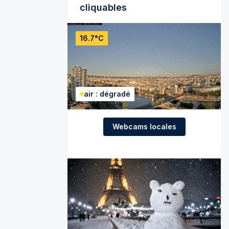
cliquables
16.7°C
air : dégradé
Webcams locales