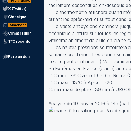
Nos articles
facilement descendues en-dessous de 
X (Twitter)
+ Le thermomètre affichera quand mêm
Chronique
durant les après-midi et surtout dans 
Almanach
+ Le vaste anticyclone dominera jusqu‘
océanique s’infiltre sur toutes les régi
Climat région
vraisemblablement de pluie en plaine c
T°C records
+ Les hautes pressions se reformeraie
semaine prochaine. Très bonne semaine 
Faire un don
ce site peut continuer…;) Voir commen
**Extrêmes en France (plaine) au cour
T°C mini : -8°C à Creil (60) et Reims (5
T°C maxi : 13°C à Ajaccio (20)
Cumul maxi de pluie : 39 mm à URGO
Analyse du 19 janvier 2016 à 14h (cart