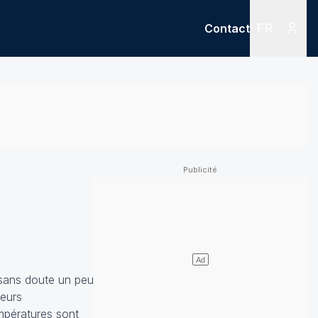
FR
Contact
Menu
Menu des
 sans doute un peu
leurs
empératures sont