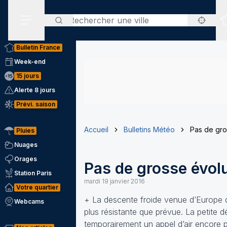
Rechercher
Menu secondaire
Bulletin France
Week-end
15 jours
Alerte 8 jours
Prévi. saison
Accueil
Bulletins Météo
Pas de gro
Pluies
Nuages
Orages
Pas de grosse évolu
Station Paris
mardi 19 janvier 2016
Votre quartier
+ La descente froide venue d’Europe 
Webcams
plus résistante que prévue. La petite dé
temporairement un appel d’air encore p