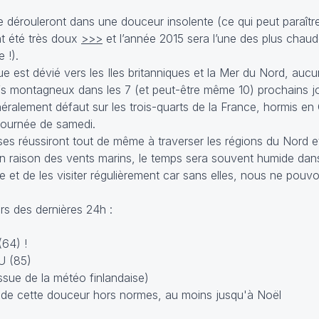
 dérouleront dans une douceur insolente (ce qui peut paraîtr
nt été très doux
>>>
et l’année 2015 sera l’une des plus chaud
 !).
 est dévié vers les Iles britanniques et la Mer du Nord, auc
sifs montagneux dans les 7 (et peut-être même 10) prochains j
néralement défaut sur les trois-quarts de la France, hormis en 
 journée de samedi.
es réussiront tout de même à traverser les régions du Nord et
n raison des vents marins, le temps sera souvent humide dan
ite et de les visiter régulièrement car sans elles, nous ne pouv
s des dernières 24h :
64) !
U (85)
ssue de la météo finlandaise)