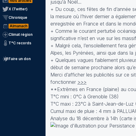
Nos articles
jusqu‘à Noël…
+ Du coup, ces fêtes de fin d’année se
X (Twitter)
la mesure où l’hiver dernier a égaleme
Chronique
enregistrée en France et dans le monde
Almanach
+ Comme le courant perturbé océanique
Climat région
significative n’est en vue sur les mas
T°C records
+ Malgré cela, l’ensoleillement fera gé
Alpes, les Pyrénées, ainsi que dans la
Faire un don
+ Quelques vagues faiblement pluvieus
début de semaine prochaine alors qu’e
Merci d’afficher les publicités sur ce s
fonctionner
>>>
**Extrêmes en France (plaine) au cour
T°C mini : 0°C à Grenoble (38)
T°C maxi : 23°C à Saint-Jean-de-Luz (
Cumul maxi de pluie : 4 mm à PALLUA
Analyse du 18 décembre à 14h (carte i