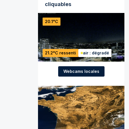
cliquables
20.1°C
21.2°C ressenti
air : dégradé
Webcams locales