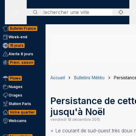
Rechercher
Menu secondaire
Bulletin France
Week-end
15 jours
Alerte 8 jours
Prévi. saison
Accueil
Bulletins Météo
Persistanc
Pluies
Nuages
Orages
Persistance de cet
Station Paris
jusqu'à Noël
Votre quartier
vendredi 18 décembre 2015
Webcams
+ Le courant de sud-ouest très doux n’