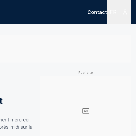
FR
Contact
Menu
Menu des
t
vement mercredi.
rès-midi sur la