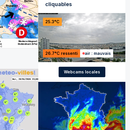
cliquables
25.3°C
26.7°C ressenti
air : mauvais
Webcams locales