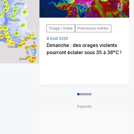
Orage / Grêle
Prévisions météo
8 Août 2026
Dimanche : des orages violents
pourront éclater sous 35 à 38°C !
0
1
2
3
4
5