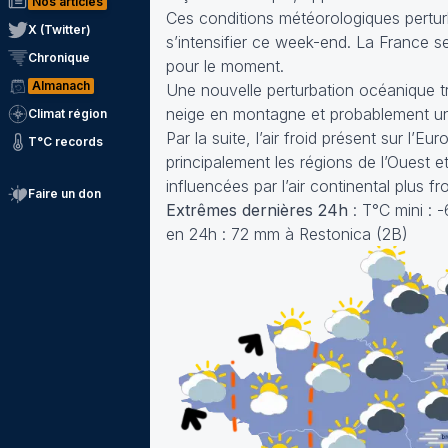
Nos articles
Ces conditions météorologiques perturbé
X (Twitter)
s’intensifier ce week-end. La France se
Chronique
pour le moment.
Almanach
Une nouvelle perturbation océanique tr
neige en montagne et probablement un
Climat région
Par la suite, l’air froid présent sur l’E
T°C records
principalement les régions de l’Ouest e
influencées par l’air continental plus fr
Faire un don
Extrêmes dernières 24h
: T°C mini : 
en 24h : 72 mm à Restonica (2B)