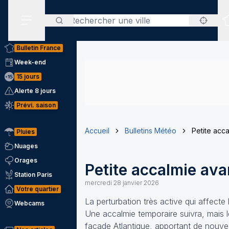
Rechercher
Menu secondaire
Bulletin France
Week-end
15 jours
Alerte 8 jours
Prévi. saison
Accueil
Bulletins Météo
Petite acca
Pluies
Nuages
Orages
Petite accalmie avan
Station Paris
mercredi 28 janvier 2026
Votre quartier
La perturbation très active qui affecte 
Webcams
Une accalmie temporaire suivra, mais l
façade Atlantique, apportant de nouvea