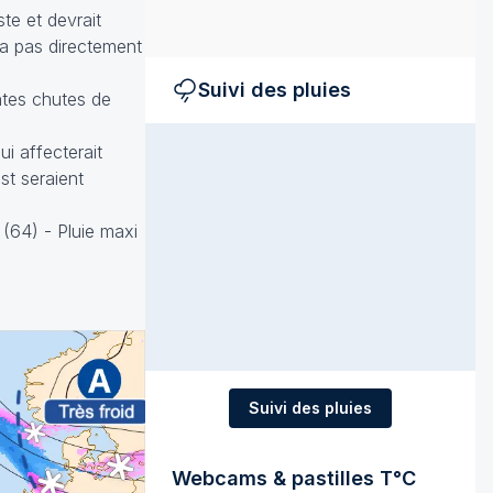
te et devrait
ra pas directement
Suivi des pluies
ntes chutes de
ui affecterait
st seraient
(64) - Pluie maxi
Suivi des pluies
Webcams & pastilles T°C