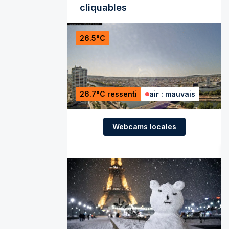
cliquables
26.5°C
26.7°C ressenti
air : mauvais
Webcams locales