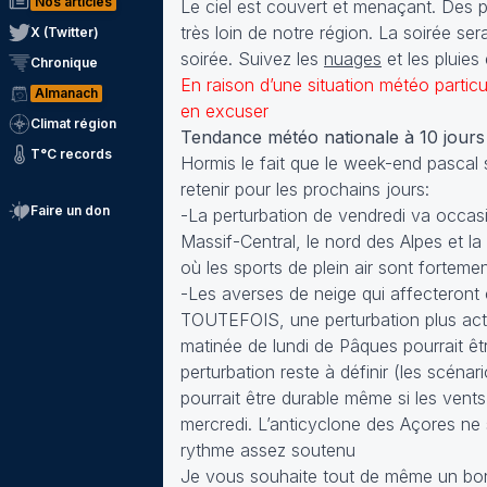
Nos articles
Le ciel est couvert et menaçant. Des 
très loin de notre région. La soirée s
X (Twitter)
soirée. Suivez les
nuages
et les pluies
Chronique
En raison d’une situation météo particu
Almanach
en excuser
Climat région
Tendance météo nationale à 10 jours
T°C records
Hormis le fait que le week-end pascal s
retenir pour les prochains jours:
Faire un don
-La perturbation de vendredi va occasi
Massif-Central, le nord des Alpes et 
où les sports de plein air sont forteme
-Les averses de neige qui affecteront c
TOUTEFOIS, une perturbation plus activ
matinée de lundi de Pâques pourrait êtr
perturbation reste à définir (les scéna
pourrait être durable même si les vent
mercredi. L’anticyclone des Açores ne s
rythme assez soutenu
Je vous souhaite tout de même un bon