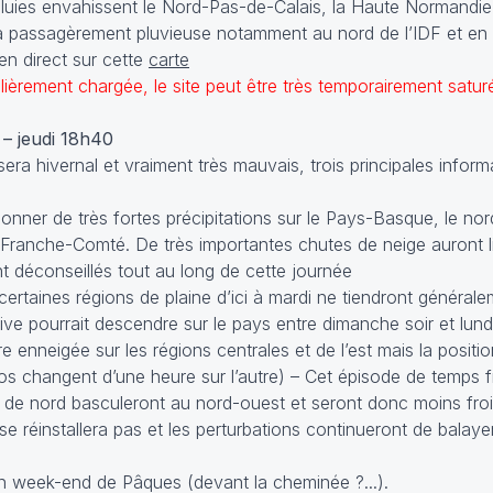
pluies envahissent le Nord-Pas-de-Calais, la Haute Normandie
era passagèrement pluvieuse notamment au nord de l’IDF et en
 en direct sur cette
carte
lièrement chargée, le site peut être très temporairement satur
 – jeudi 18h40
era hivernal et vraiment très mauvais, trois principales inform
onner de très fortes précipitations sur le Pays-Basque, le no
la Franche-Comté. De très importantes chutes de neige auront
nt déconseillés tout au long de cette journée
ertaines régions de plaine d’ici à mardi ne tiendront générale
e pourrait descendre sur le pays entre dimanche soir et lund
e enneigée sur les régions centrales et de l’est mais la positio
rios changent d’une heure sur l’autre) – Cet épisode de temps 
s de nord basculeront au nord-ouest et seront donc moins froi
e réinstallera pas et les perturbations continueront de balaye
 week-end de Pâques (devant la cheminée ?...).