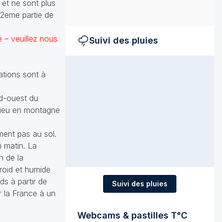
 et ne sont plus
 2eme partie de
é – veuillez nous
Suivi des pluies
ations sont à
rd-ouest du
 lieu en montagne
ment pas au sol.
i matin. La
n de la
froid et humide
ds à partir de
Suivi des pluies
r la France à un
Webcams & pastilles T°C