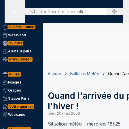
Rechercher
Menu secondaire
Bulletin France
Week-end
15 jours
Alerte 8 jours
Prévi. saison
Accueil
Bulletins Météo
Quand l'arr
Pluies
Nuages
Orages
Quand l'arrivée du 
Station Paris
l'hiver !
Votre quartier
jeudi 20 mars 2008
Webcams
Situation météo – mercredi 18h25