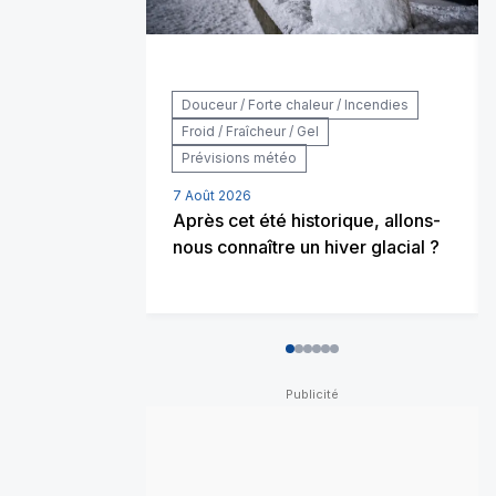
Douceur / Forte chaleur / Incendies
Froid / Fraîcheur / Gel
Prévisions météo
7 Août 2026
Après cet été historique, allons-
nous connaître un hiver glacial ?
0
1
2
3
4
5