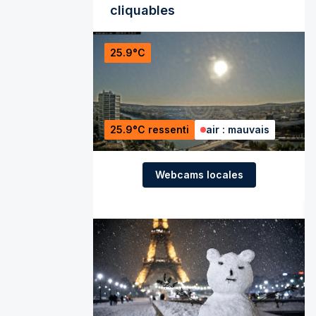
cliquables
25.9°C
25.9°C ressenti
air : mauvais
Webcams locales