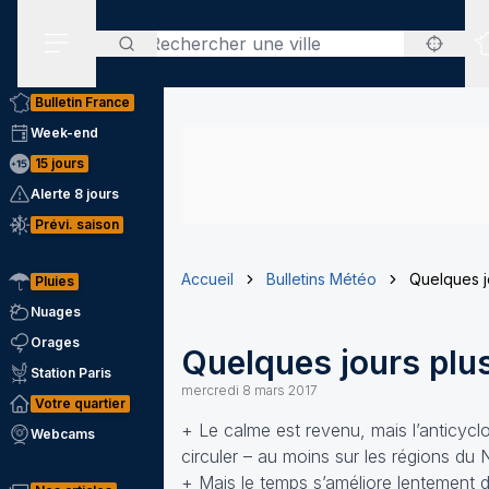
Rechercher
Menu secondaire
Bulletin France
Week-end
15 jours
Alerte 8 jours
Prévi. saison
Accueil
Bulletins Météo
Quelques jo
Pluies
Nuages
Orages
Quelques jours plus
Station Paris
mercredi 8 mars 2017
Votre quartier
+ Le calme est revenu, mais l’anticycl
Webcams
circuler – au moins sur les régions du 
+ Mais le temps s’améliore lentement d