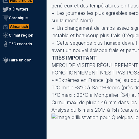
Nos articles
généreux et des températures en haus
X (Twitter)
+ Les journées les plus agréables sero
Chronique
sur la moitié Nord).
Almanach
+ Un changement de temps assez signif
instable et beaucoup plus frais (fréque
Climat région
+ Cette séquence plus humide devrait ê
T°C records
avant un nouvel épisode frais et pertu
TRÈS IMPORTANT
Faire un don
MERCI DE VISITER RÉGULIÈREMENT
FONCTIONNEMENT N’EST PAS POSSIBL
**Extrêmes en France (plaine) au cour
T°C mini : -3°C à Saint-Geoirs (près d
T°C maxi : 20°C à Montpellier (34) et
Cumul maxi de pluie : 46 mm dans les
Analyse du 8 mars 2017 à 15h (carte is