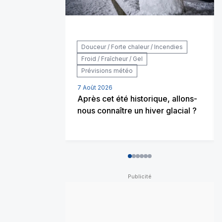
Douceur / Forte chaleur / Incendies
Froid / Fraîcheur / Gel
Prévisions météo
7 Août 2026
Après cet été historique, allons-
nous connaître un hiver glacial ?
0
1
2
3
4
5