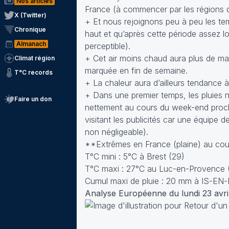
Nos articles
France (à commencer par les régions 
X (Twitter)
+ Et nous rejoignons peu à peu les te
Chronique
haut et qu’après cette période assez l
Almanach
perceptible).
+ Cet air moins chaud aura plus de mal
Climat région
marquée en fin de semaine.
T°C records
+ La chaleur aura d’ailleurs tendance 
+ Dans une premier temps, les pluies n
Faire un don
nettement au cours du week-end pro
visitant les publicités car une équipe
non négligeable).
**Extrêmes en France (plaine) au cour
T°C mini : 5°C à Brest (29)
T°C maxi : 27°C au Luc-en-Provence 
Cumul maxi de pluie : 20 mm à IS-E
Analyse Européenne du lundi 23 avri