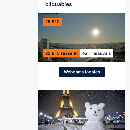
cliquables
25.9°C
25.9°C ressenti
air : mauvais
Webcams locales