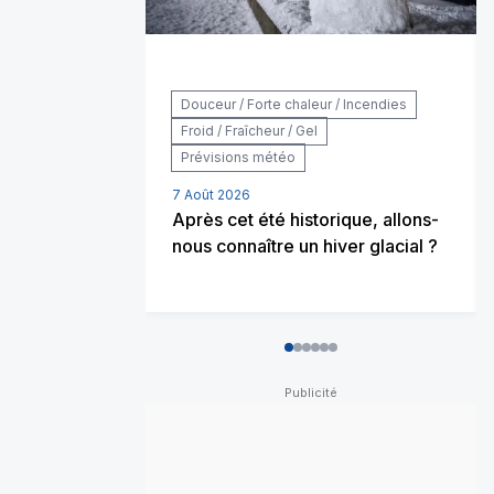
Douceur / Forte chaleur / Incendies
Froid / Fraîcheur / Gel
Prévisions météo
7 Août 2026
Après cet été historique, allons-
nous connaître un hiver glacial ?
0
1
2
3
4
5