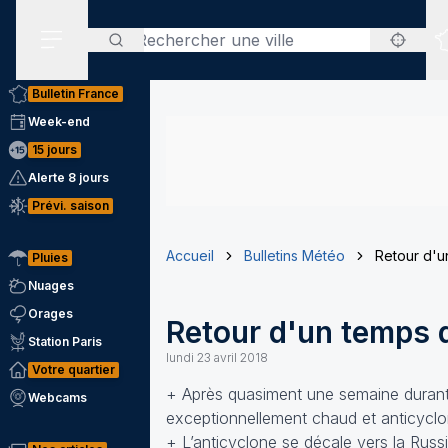
Rechercher
Menu secondaire
Bulletin France
Week-end
15 jours
Alerte 8 jours
Prévi. saison
Accueil
Bulletins Météo
Retour d'un
Pluies
Nuages
Orages
Retour d'un temps d
Station Paris
lundi 23 avril 2018
Votre quartier
+ Après quasiment une semaine durant
Webcams
exceptionnellement chaud et anticyclo
+ L’anticyclone se décale vers la Russ