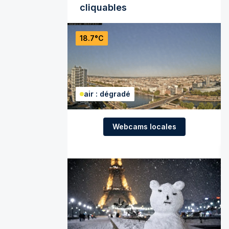
cliquables
18.7°C
air : dégradé
Webcams locales