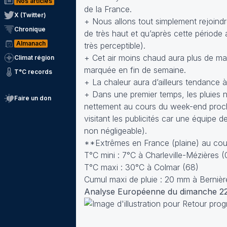
Nos articles
de la France.
X (Twitter)
+ Nous allons tout simplement rejoind
Chronique
de très haut et qu’après cette périod
Almanach
très perceptible).
+ Cet air moins chaud aura plus de mal
Climat région
marquée en fin de semaine.
T°C records
+ La chaleur aura d’ailleurs tendance 
+ Dans une premier temps, les pluies n
Faire un don
nettement au cours du week-end pro
visitant les publicités car une équipe
non négligeable).
**Extrêmes en France (plaine) au cour
T°C mini : 7°C à Charleville-Mézières (
T°C maxi : 30°C à Colmar (68)
Cumul maxi de pluie : 20 mm à Bernièr
Analyse Européenne du dimanche 22 