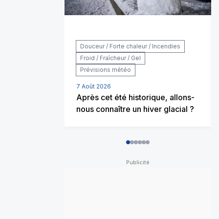
Douceur / Forte chaleur / Incendies
Froid / Fraîcheur / Gel
Prévisions météo
7 Août 2026
Après cet été historique, allons-
nous connaître un hiver glacial ?
0
1
2
3
4
5