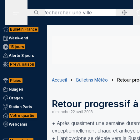
Rechercher
Menu secondaire
Bulletin France
Week-end
15 jours
Alerte 8 jours
Prévi. saison
Accueil
Bulletins Météo
Retour pro
Pluies
Nuages
Orages
Retour progressif à
Station Paris
dimanche 22 avril 2018
Votre quartier
+ Après quasiment une semaine durant
Webcams
exceptionnellement chaud et anticyclo
+ L’anticyclone se décale vers la Russ