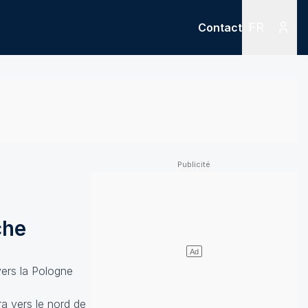
FR
Contact
Menu
Menu des
che
vers la Pologne
ra vers le nord de