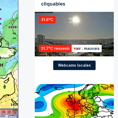
cliquables
31.6°C
31.7°C ressenti
air : mauvais
Webcams locales