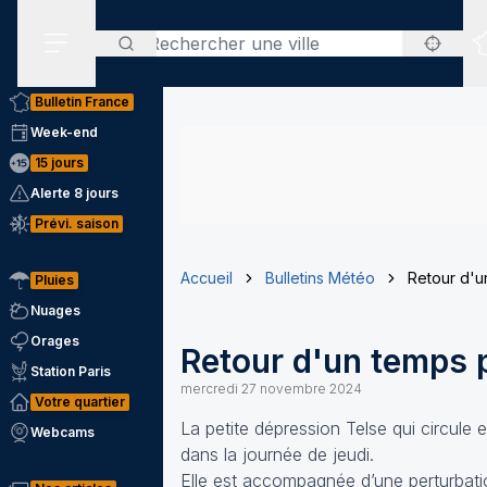
Rechercher
Menu secondaire
Bulletin France
Week-end
15 jours
Alerte 8 jours
Prévi. saison
Accueil
Bulletins Météo
Retour d'u
Pluies
Nuages
Orages
Retour d'un temps p
Station Paris
mercredi 27 novembre 2024
Votre quartier
La petite dépression Telse qui circule 
Webcams
dans la journée de jeudi.
Elle est accompagnée d’une perturbatio