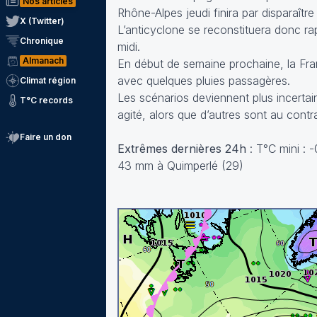
Nos articles
Rhône-Alpes jeudi finira par disparaître 
X (Twitter)
L’anticyclone se reconstituera donc r
Chronique
midi.
Almanach
En début de semaine prochaine, la Fr
avec quelques pluies passagères.
Climat région
Les scénarios deviennent plus incertain
T°C records
agité, alors que d’autres sont au contr
Faire un don
Extrêmes dernières 24h
: T°C mini : 
43 mm à Quimperlé (29)