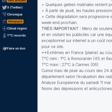
Nos articles
+ Quelques gelées matinales restent pos
X (Twitter)
+ À partir de jeudi, les hautes pressio
Chronique
+ Cette dégradation sera progressive et
Almanach
week-end prochain.
TRÈS IMPORTANT
: Merci de soutenir
Climat région
et en visitant les publicités car une 
T°C records
exceptionnel sur internet a un coût no
pour ce site.
Faire un don
**Extrêmes en France (plaine) au cour
T°C mini : 1°C à Romorantin (41) et Be
T°C maxi : 27°C à Cannes (06)
Cumul maxi de pluie au cours des 24 d
département selon l‘évaluation des rad
Analyse Européenne du samedi 11 mai 
Noms des dépressions et anticyclones p