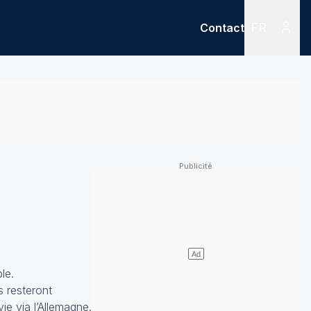
FR
Contact
Menu
Menu des
le.
s resteront
ie via l’Allemagne.