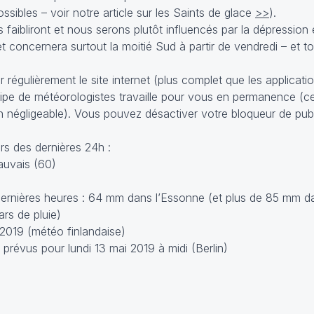
sibles – voir notre article sur les Saints de glace
>>
).
ns faibliront et nous serons plutôt influencés par la dépression
 concernera surtout la moitié Sud à partir de vendredi – et to
 régulièrement le site internet (plus complet que les applicati
équipe de météorologistes travaille pour vous en permanence (c
n négligeable). Vous pouvez désactiver votre bloqueur de pub
s des dernières 24h :
auvais (60)
ernières heures : 64 mm dans l’Essonne (et plus de 85 mm d
ars de pluie)
2019 (météo finlandaise)
révus pour lundi 13 mai 2019 à midi (Berlin)