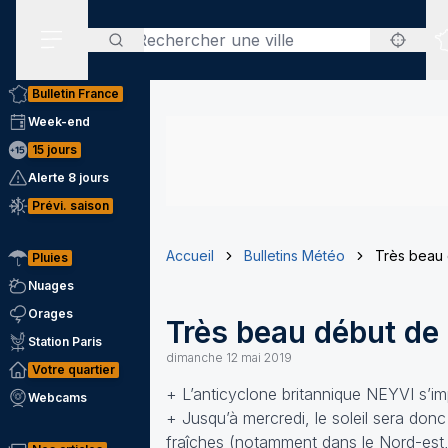
Rechercher
Menu secondaire
Bulletin France
Week-end
15 jours
Alerte 8 jours
Prévi. saison
Accueil
Bulletins Météo
Très beau 
Pluies
Nuages
Orages
Très beau début de 
Station Paris
dimanche 12 mai 2019
Votre quartier
+ L’anticyclone britannique NEYVI s’im
Webcams
+ Jusqu’à mercredi, le soleil sera donc
fraîches (notamment dans le Nord-est, 