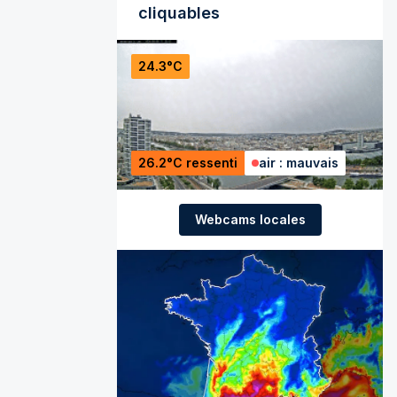
cliquables
24.3°C
26.2°C ressenti
air : mauvais
Webcams locales