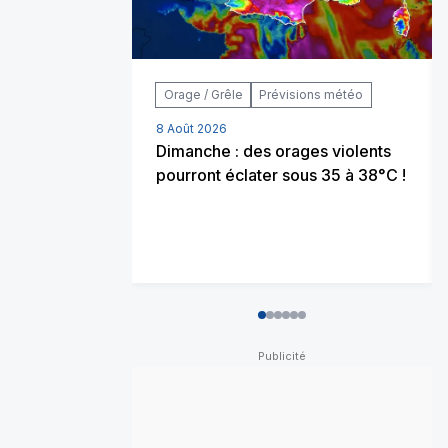
Orage / Grêle
Prévisions météo
8 Août 2026
Dimanche : des orages violents
pourront éclater sous 35 à 38°C !
0
1
2
3
4
5