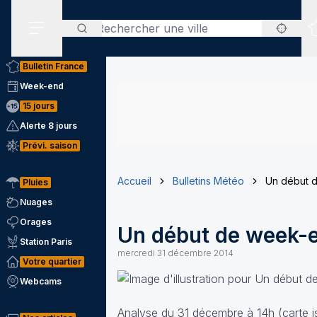
Rechercher
Menu secondaire
Bulletin France
Week-end
15 jours
Alerte 8 jours
Prévi. saison
Accueil
Bulletins Météo
Un début d
Pluies
Nuages
Orages
Un début de week-e
Station Paris
mercredi 31 décembre 2014
Votre quartier
Webcams
Analyse du 31 décembre à 14h (carte is