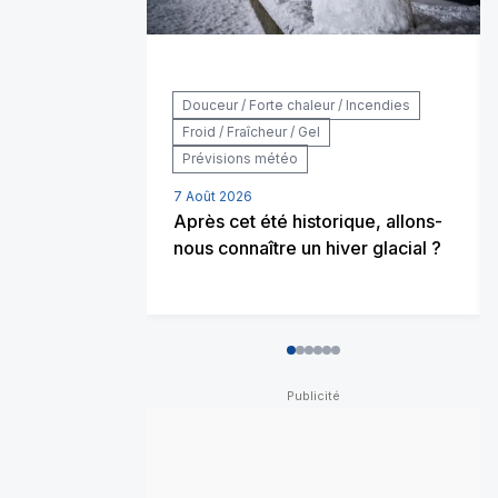
Douceur / Forte chaleur / Incendies
Froid / Fraîcheur / Gel
Prévisions météo
7 Août 2026
Après cet été historique, allons-
nous connaître un hiver glacial ?
0
1
2
3
4
5