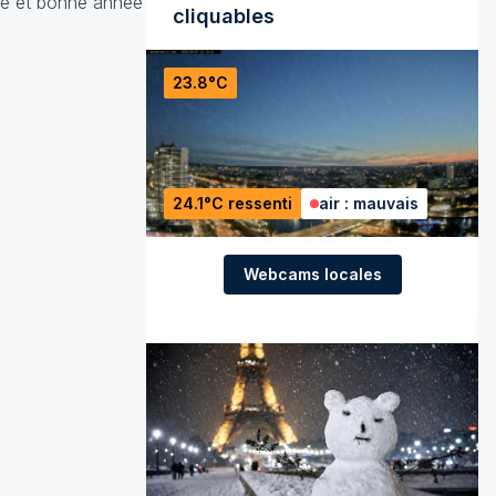
ité et bonne année
cliquables
23.8°C
24.1°C ressenti
air : mauvais
Webcams locales