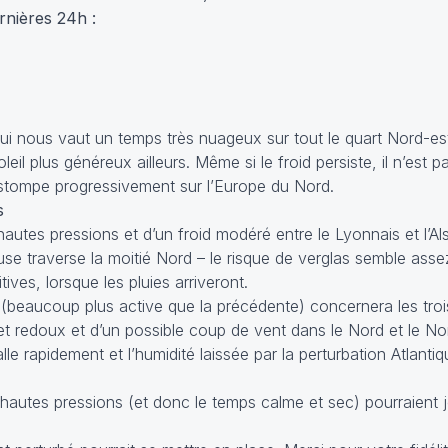
nières 24h :
qui nous vaut un temps très nuageux sur tout le quart Nord-est
eil plus généreux ailleurs. Même si le froid persiste, il n’est 
s’estompe progressivement sur l’Europe du Nord.
s
hautes pressions et d’un froid modéré entre le Lyonnais et l’Al
use traverse la moitié Nord – le risque de verglas semble assez 
ves, lorsque les pluies arriveront.
 (beaucoup plus active que la précédente) concernera les troi
t redoux et d’un possible coup de vent dans le Nord et le No
alle rapidement et l’humidité laissée par la perturbation Atlanti
 hautes pressions (et donc le temps calme et sec) pourraient j