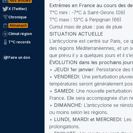
Nos articles
Extrêmes en France au cours des der
X (Twitter)
T°C mini : -7°C à Saint-Girons (09)
Chronique
T°C maxi : 13°C à Perpignan (66)
Almanach
Cumul maxi de pluie : pas de pluie
SITUATION ACTUELLE
Climat région
L’anticyclone est centré sur Paris, ce 
T°C records
des régions Méditerranéennes, et un sol
que prévu il y a quelques jours et il 
Faire un don
ÉVOLUTION dans les prochains jour
+
JEUDI 1er janvier
: Persistance des 
+
VENDREDI
: Une perturbation pluvie
températures seront généralement positi
+
SAMEDI
: Une nouvelle perturbation
France. Elle sera accompagnée d’un ne
+
DIMANCHE
: L’anticyclone se réinst
ou moins selon les régions.
+
LUNDI, MARDI et MERCREDI
: Les
prolongations.