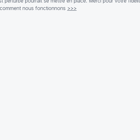
t perturbé pourrait se mettre en place. Merci pour votre fidél
ir comment nous fonctionnons
>>>