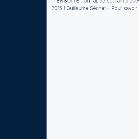
+
ENSUITE
: Un rapide courant d’oues
2015 ! Guillaume Séchet – Pour savo