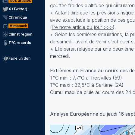
Nos articles
gouttes froides d’altitude qui circuler
X (Twitter)
+ Autant dire que les prévisions risquen
Chronique
avec exactitude la position de ces gou
Almanach
(
lire notre article du jour >>>
).
+ Selon les dernières simulations, la pr
Climat région
de samedi, avant de venir s’échouer su
T°C records
+ Elle serait relayée par une deuxième g
mercredi.
Faire un don
Extrêmes en France au cours des d
T°C mini : 7,7°C à Troisvilles (59)
T°C maxi : 32,5°C à Sartène (2A)
Cumul maxi de pluie au cours des 24 d
Analyse Européenne du jeudi 16 sep