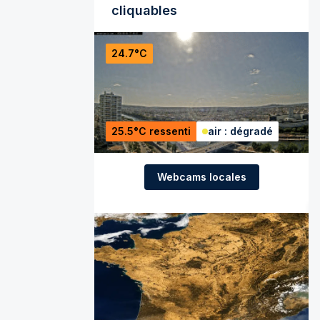
cliquables
24.7°C
25.5°C ressenti
air : dégradé
Webcams locales