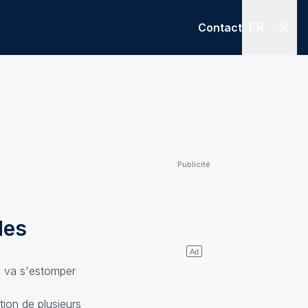
FR
Contact
Menu
Menu des
des
di va s'estomper
tion de plusieurs