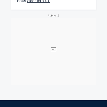
nous
aider ici >>>