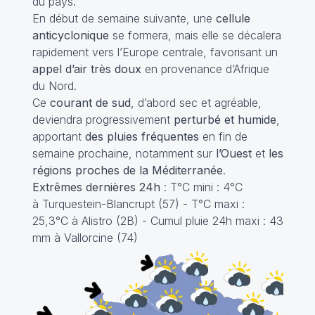
du pays.
En début de semaine suivante, une
cellule
anticyclonique
se formera, mais elle se décalera
rapidement vers l’Europe centrale, favorisant un
appel d’air très doux
en provenance d’Afrique
du Nord.
Ce
courant de sud
, d’abord sec et agréable,
deviendra progressivement
perturbé et humide
,
apportant
des pluies fréquentes
en fin de
semaine prochaine, notamment sur
l’Ouest
et
les
régions proches de la Méditerranée
.
Extrêmes dernières 24h
: T°C mini : 4°C
à Turquestein-Blancrupt (57) - T°C maxi :
25,3°C à Alistro (2B) - Cumul pluie 24h maxi : 43
mm à Vallorcine (74)