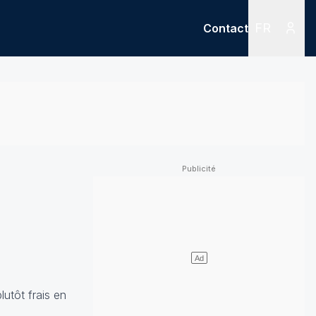
FR
Contact
Menu
Menu des
lutôt frais en