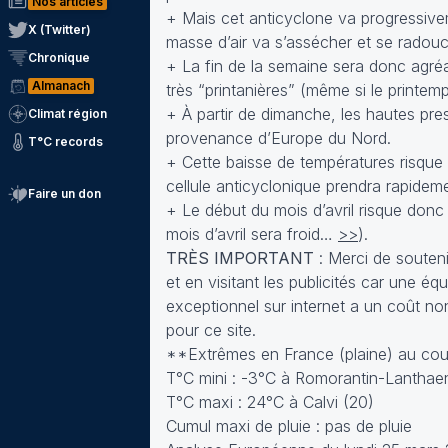
Nos articles
+ Mais cet anticyclone va progressivem
X (Twitter)
masse d’air va s’assécher et se radoucir
Chronique
+ La fin de la semaine sera donc agréa
Almanach
très “printanières” (même si le printe
+ À partir de dimanche, les hautes pressi
Climat région
provenance d’Europe du Nord.
T°C records
+ Cette baisse de températures risque 
cellule anticyclonique prendra rapidemen
Faire un don
+ Le début du mois d’avril risque donc 
mois d’avril sera froid…
>>
).
TRÈS IMPORTANT
: Merci de soutenir
et en visitant les publicités car une 
exceptionnel sur internet a un coût no
pour ce site.
**Extrêmes en France (plaine) au cour
T°C mini : -3°C à Romorantin-Lanthae
T°C maxi : 24°C à Calvi (20)
Cumul maxi de pluie : pas de pluie