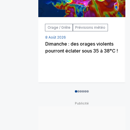
Orage / Grêle
Prévisions météo
8 Août 2026
Dimanche : des orages violents
pourront éclater sous 35 à 38°C !
0
1
2
3
4
5