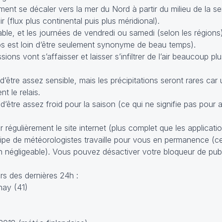
ent se décaler vers la mer du Nord à partir du milieu de la se
 (flux plus continental puis plus méridional).
ble, et les journées de vendredi ou samedi (selon les région
mps est loin d‘être seulement synonyme de beau temps).
ons vont s’affaisser et laisser s’infiltrer de l’air beaucoup plu
d’être assez sensible, mais les précipitations seront rares ca
t le relais.
d’être assez froid pour la saison (ce qui ne signifie pas pour 
 régulièrement le site internet (plus complet que les applicati
équipe de météorologistes travaille pour vous en permanence (c
n négligeable). Vous pouvez désactiver votre bloqueur de pub
s des dernières 24h :
nay (41)