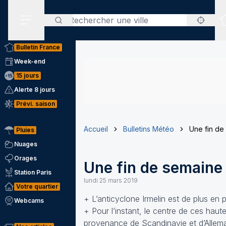
Rechercher
Menu secondaire
Bulletin France
Week-end
15 jours
Alerte 8 jours
Prévi. saison
Accueil
Bulletins Météo
Une fin de
Pluies
Nuages
Orages
Une fin de semaine
Station Paris
lundi 25 mars 2019
Votre quartier
+ L’anticyclone Irmelin est de plus en p
Webcams
+ Pour l’instant, le centre de ces hautes
provenance de Scandinavie et d’Allem