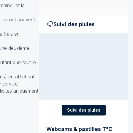
maine, et la
s) seront souvent
Suivi des pluies
s frais en
r une deuxième
autant que tout le
ons) en affichant
e service
licités uniquement
Suivi des pluies
Webcams & pastilles T°C