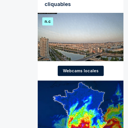
cliquables
n.c
Webcams locales