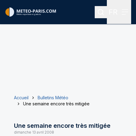
FR
Rechercher
Menu
Menu des
Accueil
Bulletins Météo
Une semaine encore très mitigée
Une semaine encore très mitigée
dimanche 13 avril 2008