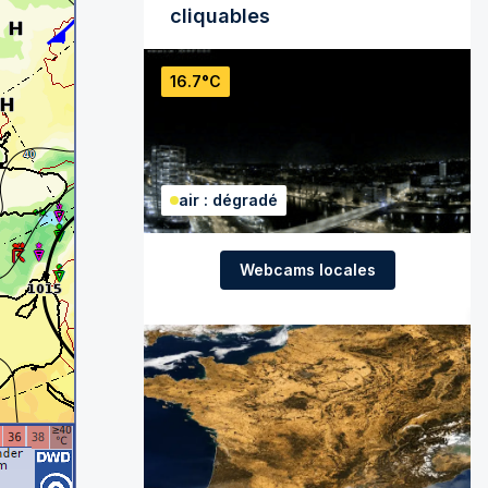
cliquables
16.7°C
air : dégradé
Webcams locales