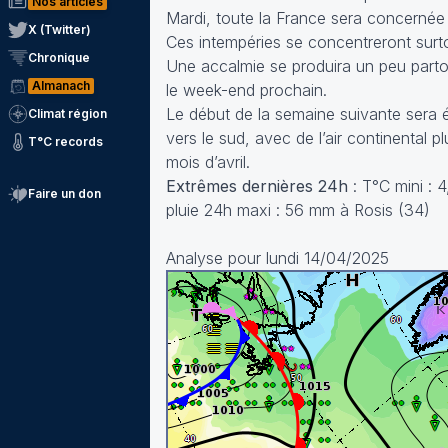
Nos articles
Mardi, toute la France sera concerné
X (Twitter)
Ces intempéries se concentreront surtou
Chronique
Une accalmie se produira un peu partou
Almanach
le week-end prochain.
Le début de la semaine suivante sera é
Climat région
vers le sud, avec de l’air continental 
T°C records
mois d’avril.
Extrêmes dernières 24h
: T°C mini : 
Faire un don
pluie 24h maxi : 56 mm à Rosis (34)
Analyse pour lundi 14/04/2025