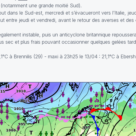
e (notamment une grande moitié Sud).
t dans le Sud-est, mercredi et s’évacueront vers l’Italie, jeud
t entre jeudi et vendredi, avant le retour des averses et des 
galement instable, puis un anticyclone britannique repoussera
plus sec et plus frais pouvant occasionner quelques gelées tardi
4,1°C à Brennilis (29) - maxi à 23h25 le 13/04 : 21,1°C à Ebers