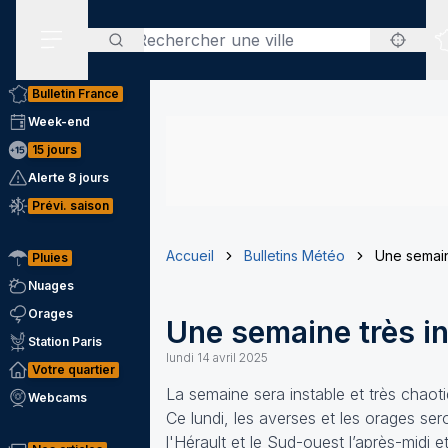
Rechercher
Menu secondaire
Bulletin France
Week-end
15 jours
Alerte 8 jours
Prévi. saison
Accueil
Bulletins Météo
Une semain
Pluies
Nuages
Orages
Une semaine très in
Station Paris
lundi 14 avril 2025
Votre quartier
La semaine sera instable et très chaot
Webcams
Ce lundi, les averses et les orages ser
l'Hérault et le Sud-ouest l’après-midi et