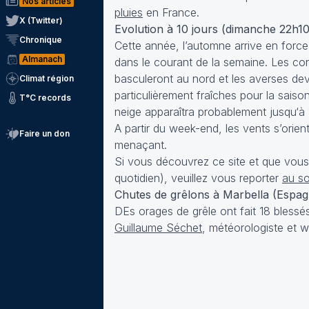
Nos articles
pluies
en France.
X (Twitter)
Evolution à 10 jours (dimanche 22h10
Chronique
Cette année, l’automne arrive en forc
Almanach
dans le courant de la semaine. Les cond
basculeront au nord et les averses dev
Climat région
particulièrement fraîches pour la saiso
T°C records
neige apparaîtra probablement jusqu‘à 
A partir du week-end, les vents s’orien
Faire un don
menaçant.
Si vous découvrez ce site et que vous 
quotidien), veuillez vous reporter
au s
Chutes de grêlons à Marbella (Espag
DEs orages de grêle ont fait 18 bless
Guillaume Séchet
, météorologiste et 