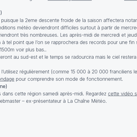
)
e puisque la 2eme descente froide de la saison affectera not
itions météo deviendront difficiles surtout à partir de mercre
iendront très nombreuses. Les après-midi de mercredi et jeudi 
n à tel point que l’on se rapprochera des records pour une fin
1500m voir plus bas..
teront au sud-est et le temps se radourcira mais le ciel rester
l’utilisez régulièrement (comme 15 000 à 20 000 franciliens l
ondage
pour comprendre son mode de fonctionnement.
ne)
és dans cette région samedi après-midi. Regardez
cette vidéo 
webmaster – ex-présentateur à La Chaîne Météo.