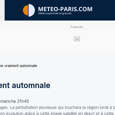
Sites expertisés
e vraiment automnale
ent automnale
 dimanche 21h45
s. La perturbation pluvieuse qui touchera la région lundi à l
 son évolution grâce à
cette image satellite
en direct et à
cette