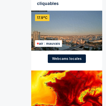
cliquables
17.9°C
air : mauvais
Webcams locales