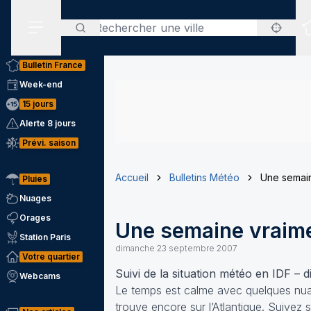
Rechercher
Menu secondaire
Bulletin France
Week-end
15 jours
Alerte 8 jours
Prévi. saison
Accueil
Bulletins Météo
Une semain
Pluies
Nuages
Orages
Une semaine vraim
Station Paris
dimanche 23 septembre 2007
Votre quartier
Suivi de la situation météo en IDF –
Webcams
Le temps est calme avec quelques nuage
trouve encore sur l’Atlantique. Suivez