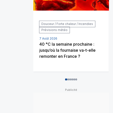
Douceur / Forte chaleur / Incendies
Prévisions météo
7 Août 2026
40 °C la semaine prochaine :
jusqu’où la fournaise va-t-elle
remonter en France ?
0
1
2
3
4
5