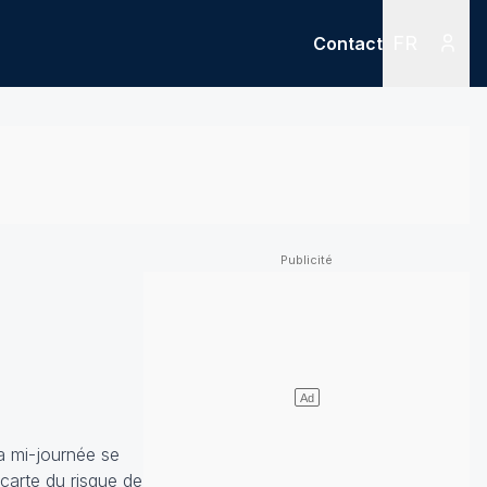
FR
Contact
Menu
Menu des
a mi-journée se
 carte du risque de