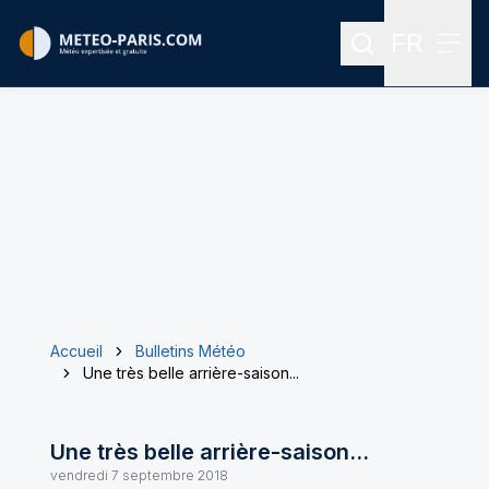
FR
Rechercher
Menu
Menu des
Accueil
Bulletins Météo
Une très belle arrière-saison...
Une très belle arrière-saison...
vendredi 7 septembre 2018