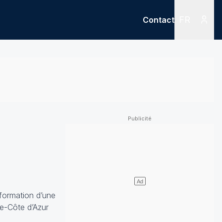
FR
Contact
Menu
Menu des
 formation d’une
ce-Côte d’Azur