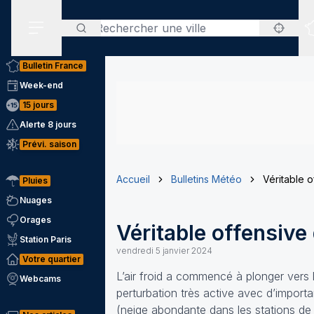
Rechercher
Menu secondaire
Bulletin France
Week-end
15 jours
Alerte 8 jours
Prévi. saison
Accueil
Bulletins Météo
Véritable o
Pluies
Nuages
Orages
Véritable offensive 
Station Paris
vendredi 5 janvier 2024
Votre quartier
L’air froid a commencé à plonger vers 
Webcams
perturbation très active avec d’importa
(neige abondante dans les stations de 