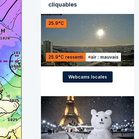
cliquables
25.9°C
25.9°C ressenti
air : mauvais
Webcams locales