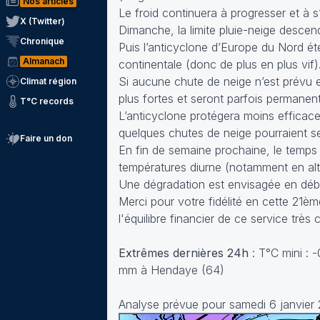
Nos articles
Le froid continuera à progresser et à s’
X (Twitter)
Dimanche, la limite pluie-neige descend
Chronique
Puis l’anticyclone d’Europe du Nord ét
Almanach
continentale (donc de plus en plus vif)
Si aucune chute de neige n’est prévu e
Climat région
plus fortes et seront parfois permanen
T°C records
L’anticyclone protégera moins efficac
quelques chutes de neige pourraient se
Faire un don
En fin de semaine prochaine, le temps
températures diurne (notamment en alti
Une dégradation est envisagée en débu
Merci pour votre fidélité en cette 21è
l'équilibre financier de ce service très
Extrêmes dernières 24h
: T°C mini : 
mm à Hendaye (64)
Analyse prévue pour samedi 6 janvier