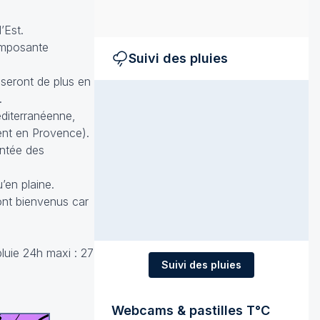
’Est.
composante
Suivi des pluies
 seront de plus en
.
éditerranéenne,
ent en Provence).
ontée des
’en plaine.
nt bienvenus car
pluie 24h maxi : 27
Suivi des pluies
Webcams & pastilles T°C