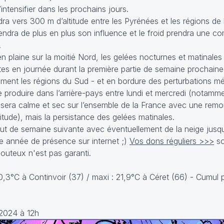
intensifier dans les prochains jours.
ra vers 300 m d’altitude entre les Pyrénées et les régions de l
endra de plus en plus son influence et le froid prendra une 
.
n plaine sur la moitié Nord, les gelées nocturnes et matinales
tes en journée durant la première partie de semaine prochaine
ement les régions du Sud - et en bordure des perturbations m
 produire dans l’arrière-pays entre lundi et mercredi (notamm
 sera calme et sec sur l’ensemble de la France avec une rem
tude), mais la persistance des gelées matinales.
t de semaine suivante avec éventuellement de la neige jusqu
me année de présence sur internet ;)
Vos dons réguliers >>>
so
 couteux n'est pas garanti.
-0,3°C à Continvoir (37) / maxi : 21,9°C à Céret (66) - Cumul 
 2024 à 12h