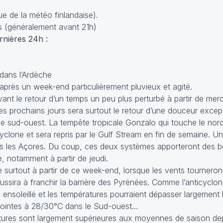
ue de la météo finlandaise).
irs (généralement avant 21h)
nières 24h :
dans l’Ardèche
 après un week-end particulièrement pluvieux et agité.
ant le retour d’un temps un peu plus perturbé à partir de merc
es prochains jours sera surtout le retour d’une douceur except
de sud-ouest. La tempête tropicale Gonzalo qui touche le nord
yclone et sera repris par le Gulf Stream en fin de semaine. U
s les Açores. Du coup, ces deux systèmes apporteront des bo
e, notamment à partir de jeudi.
e surtout à partir de ce week-end, lorsque les vents tourneron
ussira à franchir la barrière des Pyrénées. Comme l’anticyclo
 ensoleillé et les températures pourraient dépasser largement 
pointes à 28/30°C dans le Sud-ouest…
atures sont largement supérieures aux moyennes de saison dep