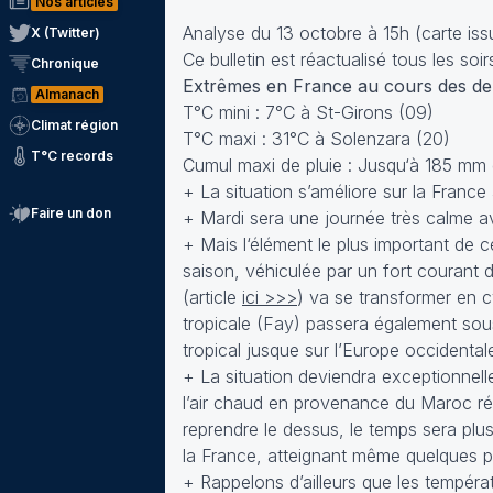
Nos articles
Analyse du 13 octobre à 15h (carte iss
X (Twitter)
Ce bulletin est réactualisé tous les so
Chronique
Extrêmes en France au cours des der
Almanach
T°C mini : 7°C à St-Girons (09)
Climat région
T°C maxi : 31°C à Solenzara (20)
T°C records
Cumul maxi de pluie : Jusqu‘à 185 mm 
+ La situation s’améliore sur la France
Faire un don
+ Mardi sera une journée très calme av
+ Mais l‘élément le plus important de c
saison, véhiculée par un fort courant 
(article
ici >>>
) va se transformer en c
tropicale (Fay) passera également sou
tropical jusque sur l’Europe occidental
+ La situation deviendra exceptionnell
l’air chaud en provenance du Maroc ré
reprendre le dessus, le temps sera plus
la France, atteignant même quelques 
+ Rappelons d’ailleurs que les tempér