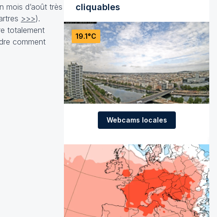
n mois d’août très
cliquables
artres
>>>
).
re totalement
19.1°C
endre comment
Webcams locales