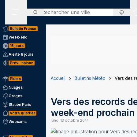
Rechercher
Menu secondaire
Bulletin France
Week-end
15 jours
Alerte 8 jours
Prévi. saison
Accueil
Bulletins Météo
Vers des r
Pluies
Nuages
Orages
Vers des records de
Station Paris
week-end prochain
Votre quartier
lundi 13 octobre 2014
Webcams