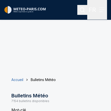
FR
Rechercher
Menu
Menu des
Accueil
Bulletins Météo
Bulletins Météo
7154
bulletins disponibles
Mot-clé