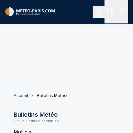
FR
Rechercher
Menu
Menu des
Accueil
Bulletins Météo
Bulletins Météo
7152
bulletins disponibles
Mot-clé