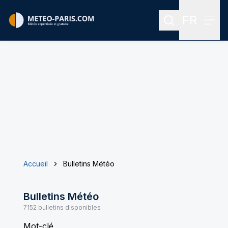
FR
Rechercher
Menu
Menu des
Accueil
Bulletins Météo
Bulletins Météo
7152
bulletins disponibles
Mot-clé