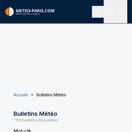
FR
Rechercher
Menu
Menu des
Accueil
Bulletins Météo
Bulletins Météo
7153
bulletins disponibles
Mot-clé