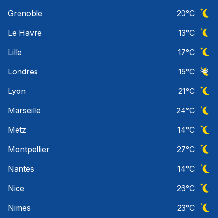
Ciel 
Grenoble
20
°C
Ciel 
Le Havre
13
°C
Ciel 
Lille
17
°C
Ciel 
Londres
15
°C
Ciel 
Lyon
21
°C
Ciel 
Marseille
24
°C
Ciel 
Metz
14
°C
Ciel 
Montpellier
27
°C
Ciel 
Nantes
14
°C
Ciel 
Nice
26
°C
Ciel 
Nimes
23
°C