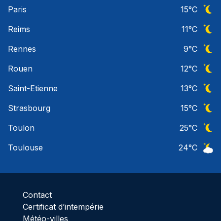
Ciel 
Paris
15
°C
Ciel 
Reims
11
°C
Ciel 
Rennes
9
°C
Ciel 
Rouen
12
°C
Ciel 
Saint-Etienne
13
°C
Ciel 
Strasbourg
15
°C
Ciel 
Toulon
25
°C
Ciel 
Toulouse
24
°C
Ciel 
Contact
Certificat d’intempérie
Météo-villes