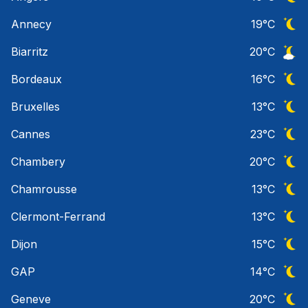
Ciel 
Annecy
19
°C
Ciel 
Biarritz
20
°C
Ciel 
Bordeaux
16
°C
Ciel 
Bruxelles
13
°C
Ciel 
Cannes
23
°C
Ciel 
Chambery
20
°C
Ciel 
Chamrousse
13
°C
Ciel 
Clermont-Ferrand
13
°C
Ciel 
Dijon
15
°C
Ciel 
GAP
14
°C
Ciel 
Geneve
20
°C