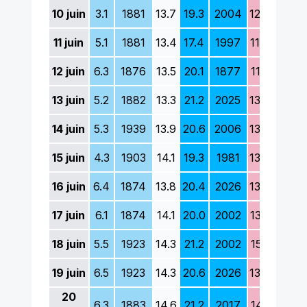
10
juin
3.1
1881
13.7
19.3
2004
12.7
1956
11
juin
5.1
1881
13.4
17.4
1997
11.9
1941
12
juin
6.3
1876
13.5
20.1
1877
11.3
1941
13
juin
5.2
1882
13.3
21.2
2025
13.0
1987
14
juin
5.3
1939
13.9
20.6
2006
13.0
1963
15
juin
4.3
1903
14.1
19.3
1981
13.0
1906
16
juin
6.4
1874
13.8
20.4
2026
13.8
1874
17
juin
6.1
1874
14.1
20.0
2002
13.2
1978
18
juin
5.5
1923
14.3
21.2
2002
15.1
1901
19
juin
6.5
1923
14.3
20.6
2026
13.9
1886
20
6.3
1883
14.6
21.2
2017
14.1
1923