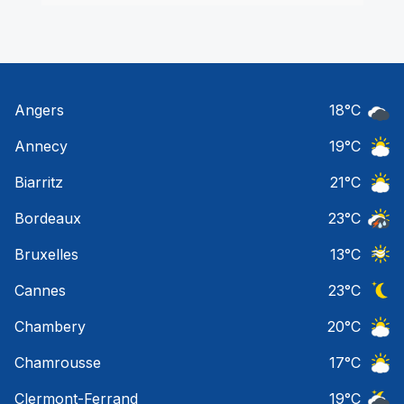
Angers
18
°C
Ciel 
Annecy
19
°C
Ciel 
Biarritz
21
°C
Ciel 
Bordeaux
23
°C
Temps
Bruxelles
13
°C
Ciel 
Cannes
23
°C
Ciel 
Chambery
20
°C
Ciel 
Chamrousse
17
°C
Ciel 
Clermont-Ferrand
19
°C