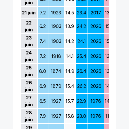
juin
21
juin
7.2
1923
14.5
23.4
2017
13.7
1903
22
6.2
1903
13.9
24.2
2026
15.5
1972
juin
23
7.4
1903
14.2
24.1
2026
15.7
1969
juin
24
7.2
1918
14.1
25.4
2026
13.8
1980
juin
25
8.0
1874
14.9
26.4
2026
13.7
1925
juin
26
6.9
1879
15.4
26.2
2026
14.0
1981
juin
27
6.5
1927
15.7
22.9
1976
14.4
1981
juin
28
7.9
1927
15.8
23.0
1976
11.9
1981
juin
29