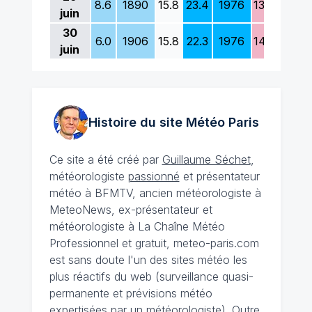
8.6
1890
15.8
23.4
1976
13.4
1981
juin
30
6.0
1906
15.8
22.3
1976
14.6
1890
juin
Histoire du site Météo
Paris
Ce site a été créé par
Guillaume Séchet
,
météorologiste
passionné
et présentateur
météo à BFMTV, ancien météorologiste à
MeteoNews, ex-présentateur et
météorologiste à La Chaîne Météo
Professionnel et gratuit, meteo-paris.com
est sans doute l'un des sites météo les
plus réactifs du web (surveillance quasi-
permanente et prévisions météo
expertisées par un météorologiste). Outre