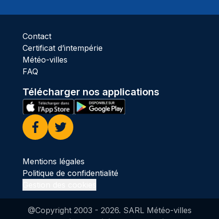
Ciel 
Contact
Certificat d’intempérie
Météo-villes
FAQ
Télécharger nos applications
Facebook
Twitter
Mentions légales
Politique de confidentialité
Gestion des cookies
@Copyright 2003 -
2026
. SARL Météo-villes