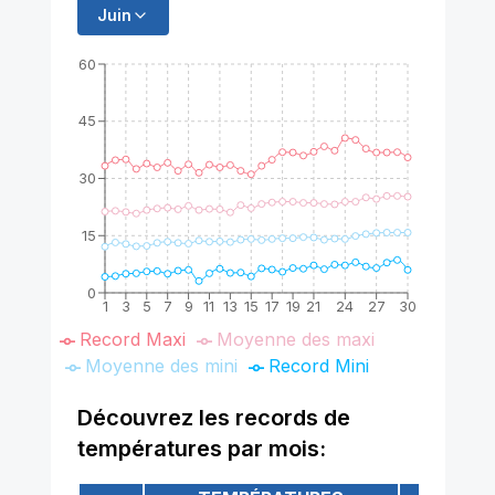
Juin
60
45
30
15
0
1
3
5
7
9
11
13
15
17
19
21
24
27
30
Record Maxi
Moyenne des maxi
Moyenne des mini
Record Mini
Découvrez les records de
températures par mois: