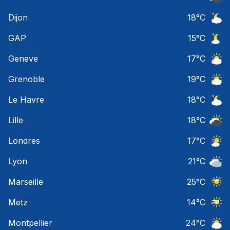
Ciel 
Dijon
18
°C
Ciel 
GAP
15
°C
Ciel 
Geneve
17
°C
Ciel 
Grenoble
19
°C
Ciel 
Le Havre
18
°C
Ciel 
Lille
18
°C
Ciel 
Londres
17
°C
Ciel 
Lyon
21
°C
Ciel 
Marseille
25
°C
Ciel 
Metz
14
°C
Ciel 
Montpellier
24
°C