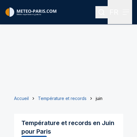
FR
Rechercher
Menu
Menu des
Accueil
Température et records
juin
Température et records en
Juin
pour
Paris