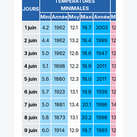
TEMPÉRATURES
TEM
MINIMALES
M
JOURS
Mini
Année
Moy
Maxi
Année
Mini
Anné
1
juin
4.2
1962
12.1
19.7
2003
12.5
1913
2
juin
4.4
1962
13.2
19.4
1999
12.8
1953
3
juin
5.0
1962
12.8
18.6
1947
12.9
1953
4
juin
5.1
1898
12.2
18.9
2011
13.3
1969
5
juin
5.6
1880
12.3
18.0
2011
12.5
1936
6
juin
5.7
1923
13.1
19.8
1939
12.9
1986
7
juin
5.0
1881
13.4
20.1
1996
14.6
1984
8
juin
5.8
1873
13.1
20.2
1996
13.7
1881
9
juin
6.0
1914
12.9
19.7
1993
12.8
1881