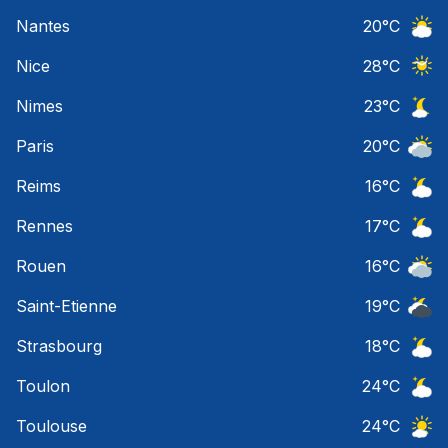
Ciel 
Nantes
20
°C
Ciel 
Nice
28
°C
Ciel 
Nimes
23
°C
Ciel 
Paris
20
°C
Ciel 
Reims
16
°C
Ciel 
Rennes
17
°C
Ciel 
Rouen
16
°C
Ciel 
Saint-Etienne
19
°C
Ciel 
Strasbourg
18
°C
Ciel 
Toulon
24
°C
Ciel 
Toulouse
24
°C