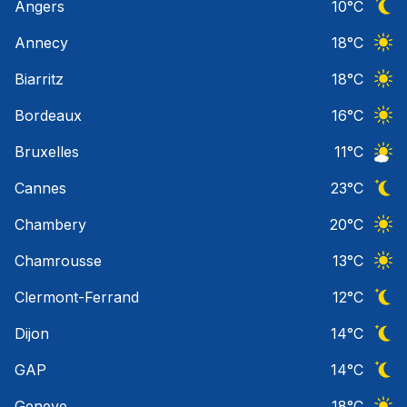
Angers
10
°C
Ciel 
Annecy
18
°C
Ciel 
Biarritz
18
°C
Ciel 
Bordeaux
16
°C
Ciel 
Bruxelles
11
°C
Ciel 
Cannes
23
°C
Ciel 
Chambery
20
°C
Ciel 
Chamrousse
13
°C
Ciel 
Clermont-Ferrand
12
°C
Ciel 
Dijon
14
°C
Ciel 
GAP
14
°C
Ciel 
Geneve
18
°C