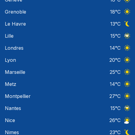
Ciel 
Grenoble
18
°C
Ciel 
Le Havre
13
°C
Ciel 
Lille
15
°C
Ciel 
Londres
14
°C
Ciel 
Lyon
20
°C
Ciel 
Marseille
25
°C
Ciel 
Metz
14
°C
Ciel 
Montpellier
27
°C
Ciel 
Nantes
15
°C
Ciel 
Nice
26
°C
Ciel 
Nimes
23
°C