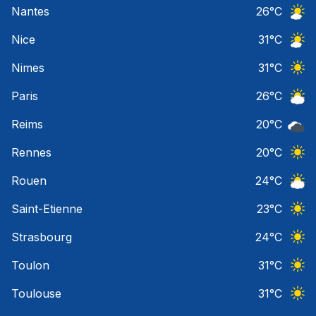
Nantes
26
°C
Ciel 
Nice
31
°C
Ciel 
Nimes
31
°C
Ciel 
Paris
26
°C
Ciel 
Reims
20
°C
Ciel 
Rennes
20
°C
Ciel 
Rouen
24
°C
Ciel 
Saint-Etienne
23
°C
Ciel 
Strasbourg
24
°C
Ciel 
Toulon
31
°C
Ciel 
Toulouse
31
°C
Ciel 