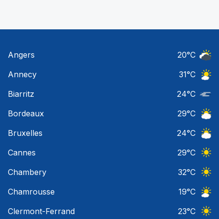
Angers
20
°C
Ciel 
Annecy
31
°C
Ciel 
Biarritz
24
°C
Nuage
Bordeaux
29
°C
Ciel 
Bruxelles
24
°C
Ciel 
Cannes
29
°C
Ciel 
Chambery
32
°C
Ciel 
Chamrousse
19
°C
Ciel 
Clermont-Ferrand
23
°C