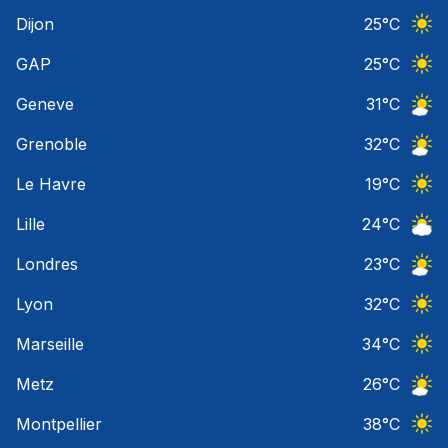
Ciel 
Dijon
25
°C
Ciel 
GAP
25
°C
Ciel 
Geneve
31
°C
Ciel 
Grenoble
32
°C
Ciel 
Le Havre
19
°C
Ciel 
Lille
24
°C
Ciel 
Londres
23
°C
Ciel 
Lyon
32
°C
Ciel 
Marseille
34
°C
Ciel 
Metz
26
°C
Ciel 
Montpellier
38
°C
Ciel 