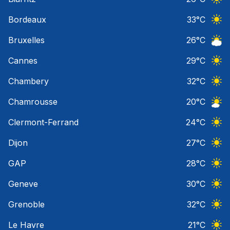
Ciel 
Bordeaux
33
°C
Ciel 
Bruxelles
26
°C
Ciel 
Cannes
29
°C
Ciel 
Chambery
32
°C
Ciel 
Chamrousse
20
°C
Ciel 
Clermont-Ferrand
24
°C
Ciel 
Dijon
27
°C
Ciel 
GAP
28
°C
Ciel 
Geneve
30
°C
Ciel 
Grenoble
32
°C
Ciel 
Le Havre
21
°C