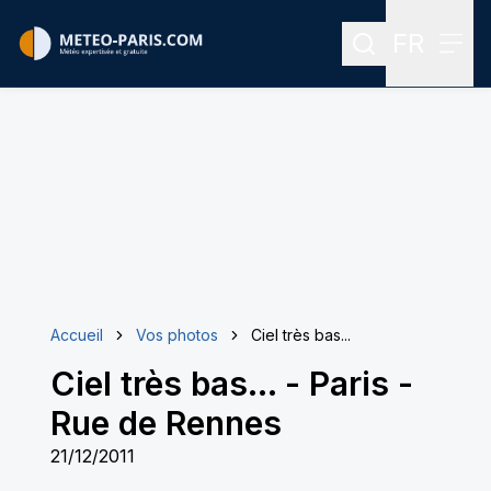
FR
Rechercher
Menu
Menu des
Accueil
Vos photos
Ciel très bas...
Ciel très bas...
-
Paris -
Rue de Rennes
21/12/2011