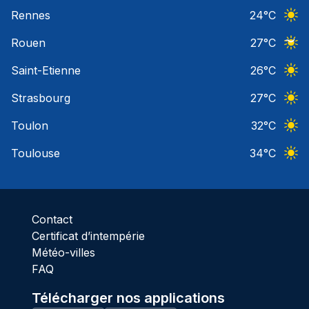
Ciel 
Rennes
24
°C
Ciel 
Rouen
27
°C
Ciel 
Saint-Etienne
26
°C
Ciel 
Strasbourg
27
°C
Ciel 
Toulon
32
°C
Ciel 
Toulouse
34
°C
Ciel 
Contact
Certificat d’intempérie
Météo-villes
FAQ
Télécharger nos applications