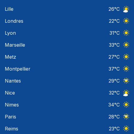
Ciel 
Lille
26
°C
Ciel 
Londres
22
°C
Ciel 
Lyon
31
°C
Ciel 
Marseille
33
°C
Ciel 
Metz
27
°C
Ciel 
Montpellier
37
°C
Ciel 
Nantes
29
°C
Ciel 
Nice
32
°C
Ciel 
Nimes
34
°C
Ciel 
Paris
28
°C
Ciel 
Reims
23
°C