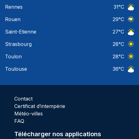
Ciel 
Rennes
31
°C
Ciel 
Rouen
29
°C
Ciel 
Saint-Etienne
27
°C
Ciel 
Strasbourg
28
°C
Ciel 
Toulon
28
°C
Ciel 
Toulouse
36
°C
Ciel 
Contact
Certificat d’intempérie
Météo-villes
FAQ
Télécharger nos applications