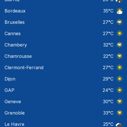
Risqu
Bordeaux
35
°C
Orage
Bruxelles
27
°C
Ciel 
Cannes
27
°C
Ciel 
Chambery
32
°C
Ciel 
Chamrousse
22
°C
Ciel 
Clermont-Ferrand
27
°C
Ciel 
Dijon
29
°C
Ciel 
GAP
24
°C
Ciel 
Geneve
30
°C
Ciel 
Grenoble
33
°C
Ciel 
Le Havre
25
°C