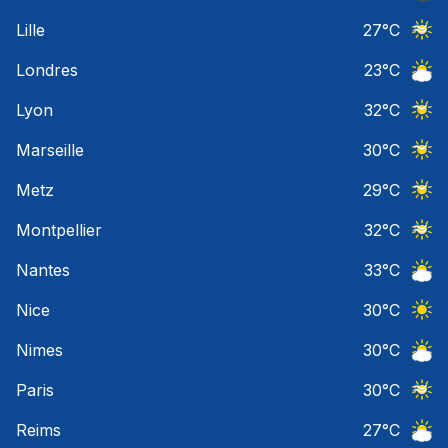
Ciel 
Lille
27
°C
Ciel 
Londres
23
°C
Ciel 
Lyon
32
°C
Ciel 
Marseille
30
°C
Ciel 
Metz
29
°C
Ciel 
Montpellier
32
°C
Ciel 
Nantes
33
°C
Ciel 
Nice
30
°C
Ciel 
Nimes
30
°C
Ciel 
Paris
30
°C
Ciel 
Reims
27
°C