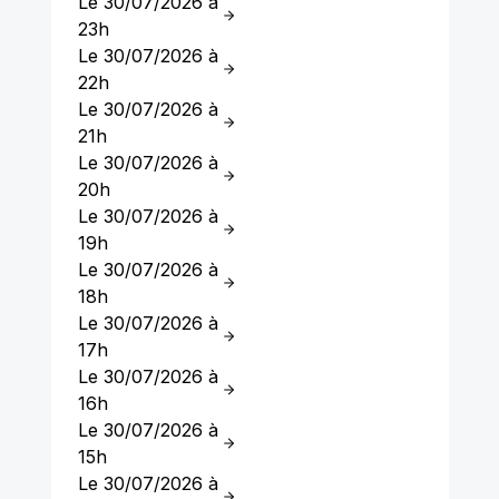
Le 30/07/2026 à
23h
Le 30/07/2026 à
22h
Le 30/07/2026 à
21h
Le 30/07/2026 à
20h
Le 30/07/2026 à
19h
Le 30/07/2026 à
18h
Le 30/07/2026 à
17h
Le 30/07/2026 à
16h
Le 30/07/2026 à
15h
Le 30/07/2026 à