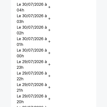
Le 30/07/2026 à
04h
Le 30/07/2026 à
03h
Le 30/07/2026 à
02h
Le 30/07/2026 à
01h
Le 30/07/2026 à
00h
Le 29/07/2026 à
23h
Le 29/07/2026 à
22h
Le 29/07/2026 à
21h
Le 29/07/2026 à
20h