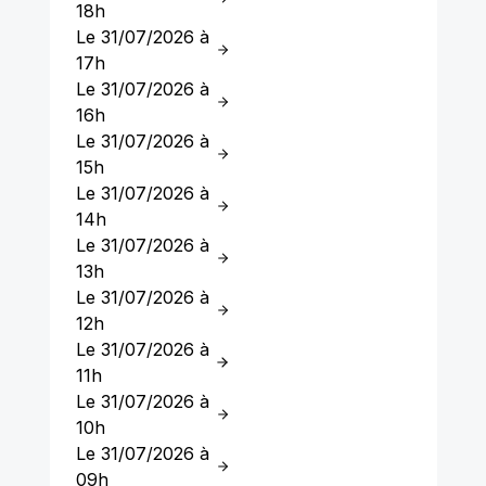
18h
Le 31/07/2026 à
17h
Le 31/07/2026 à
16h
Le 31/07/2026 à
15h
Le 31/07/2026 à
14h
Le 31/07/2026 à
13h
Le 31/07/2026 à
12h
Le 31/07/2026 à
11h
Le 31/07/2026 à
10h
Le 31/07/2026 à
09h