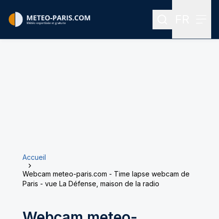
FR
Rechercher
Menu
Menu des
Accueil
Webcam meteo-paris.com - Time lapse webcam de
Paris - vue La Défense, maison de la radio
Webcam meteo-