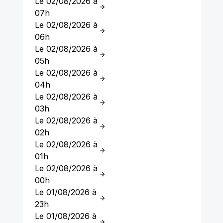
Le 02/08/2026 à
07h
Le 02/08/2026 à
06h
Le 02/08/2026 à
05h
Le 02/08/2026 à
04h
Le 02/08/2026 à
03h
Le 02/08/2026 à
02h
Le 02/08/2026 à
01h
Le 02/08/2026 à
00h
Le 01/08/2026 à
23h
Le 01/08/2026 à