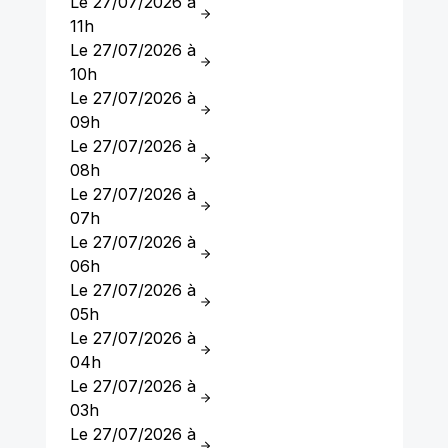
Le 27/07/2026 à
11h
Le 27/07/2026 à
10h
Le 27/07/2026 à
09h
Le 27/07/2026 à
08h
Le 27/07/2026 à
07h
Le 27/07/2026 à
06h
Le 27/07/2026 à
05h
Le 27/07/2026 à
04h
Le 27/07/2026 à
03h
Le 27/07/2026 à