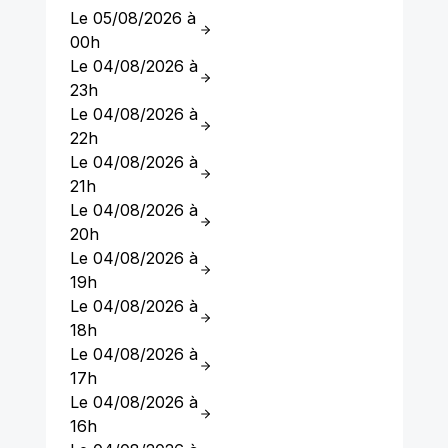
Le 05/08/2026 à
00h
Le 04/08/2026 à
23h
Le 04/08/2026 à
22h
Le 04/08/2026 à
21h
Le 04/08/2026 à
20h
Le 04/08/2026 à
19h
Le 04/08/2026 à
18h
Le 04/08/2026 à
17h
Le 04/08/2026 à
16h