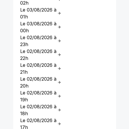
02h
Le 03/08/2026 à
01h
Le 03/08/2026 à
00h
Le 02/08/2026 à
23h
Le 02/08/2026 à
22h
Le 02/08/2026 à
21h
Le 02/08/2026 à
20h
Le 02/08/2026 à
19h
Le 02/08/2026 à
18h
Le 02/08/2026 à
17h