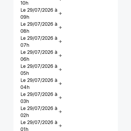
10h
Le 29/07/2026 à
09h
Le 29/07/2026 à
08h
Le 29/07/2026 à
07h
Le 29/07/2026 à
06h
Le 29/07/2026 à
05h
Le 29/07/2026 à
04h
Le 29/07/2026 à
03h
Le 29/07/2026 à
02h
Le 29/07/2026 à
01h