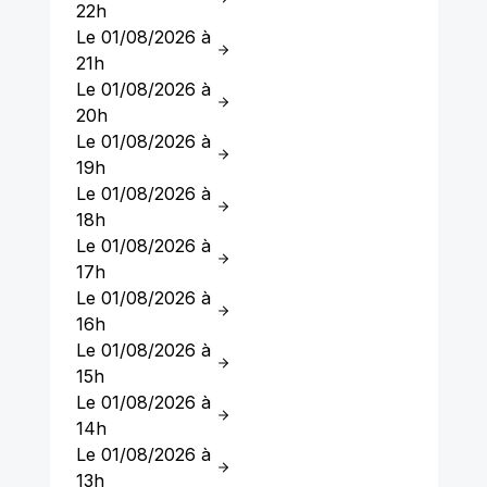
22h
Le 01/08/2026 à
21h
Le 01/08/2026 à
20h
Le 01/08/2026 à
19h
Le 01/08/2026 à
18h
Le 01/08/2026 à
17h
Le 01/08/2026 à
16h
Le 01/08/2026 à
15h
Le 01/08/2026 à
14h
Le 01/08/2026 à
13h