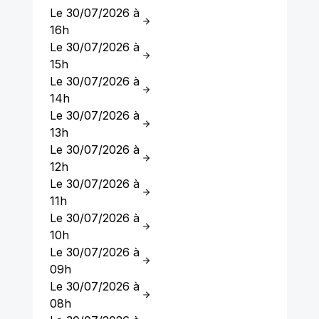
Le 30/07/2026 à
16h
Le 30/07/2026 à
15h
Le 30/07/2026 à
14h
Le 30/07/2026 à
13h
Le 30/07/2026 à
12h
Le 30/07/2026 à
11h
Le 30/07/2026 à
10h
Le 30/07/2026 à
09h
Le 30/07/2026 à
08h