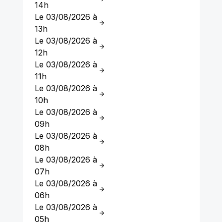
14h
Le 03/08/2026 à
13h
Le 03/08/2026 à
12h
Le 03/08/2026 à
11h
Le 03/08/2026 à
10h
Le 03/08/2026 à
09h
Le 03/08/2026 à
08h
Le 03/08/2026 à
07h
Le 03/08/2026 à
06h
Le 03/08/2026 à
05h