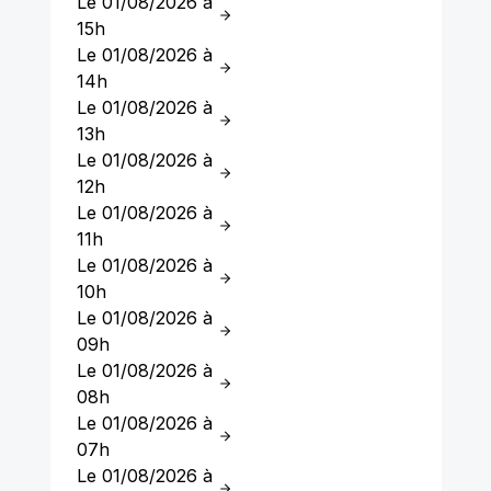
Le 01/08/2026 à
15h
Le 01/08/2026 à
14h
Le 01/08/2026 à
13h
Le 01/08/2026 à
12h
Le 01/08/2026 à
11h
Le 01/08/2026 à
10h
Le 01/08/2026 à
09h
Le 01/08/2026 à
08h
Le 01/08/2026 à
07h
Le 01/08/2026 à