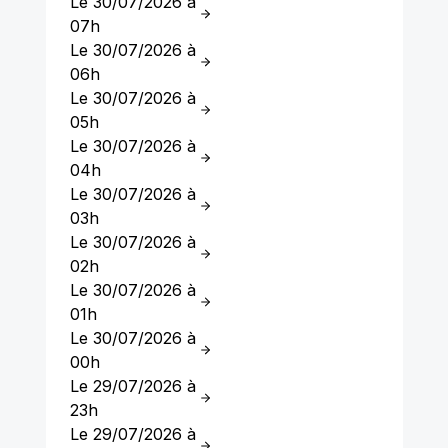
Le 30/07/2026 à
07h
Le 30/07/2026 à
06h
Le 30/07/2026 à
05h
Le 30/07/2026 à
04h
Le 30/07/2026 à
03h
Le 30/07/2026 à
02h
Le 30/07/2026 à
01h
Le 30/07/2026 à
00h
Le 29/07/2026 à
23h
Le 29/07/2026 à