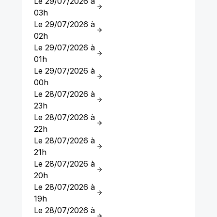
Le 29/07/2026 à
03h
Le 29/07/2026 à
02h
Le 29/07/2026 à
01h
Le 29/07/2026 à
00h
Le 28/07/2026 à
23h
Le 28/07/2026 à
22h
Le 28/07/2026 à
21h
Le 28/07/2026 à
20h
Le 28/07/2026 à
19h
Le 28/07/2026 à