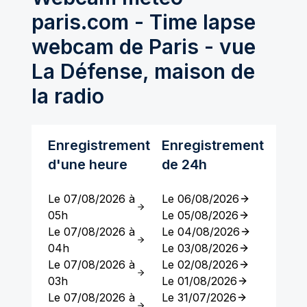
paris.com - Time lapse
webcam de Paris - vue
La Défense, maison de
la radio
Enregistrement
Enregistrement
d'une heure
de 24h
Le 07/08/2026 à
Le 06/08/2026
05h
Le 05/08/2026
Le 07/08/2026 à
Le 04/08/2026
04h
Le 03/08/2026
Le 07/08/2026 à
Le 02/08/2026
03h
Le 01/08/2026
Le 07/08/2026 à
Le 31/07/2026