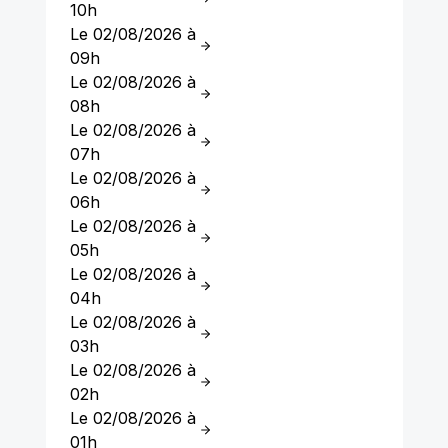
10h
Le 02/08/2026 à
09h
Le 02/08/2026 à
08h
Le 02/08/2026 à
07h
Le 02/08/2026 à
06h
Le 02/08/2026 à
05h
Le 02/08/2026 à
04h
Le 02/08/2026 à
03h
Le 02/08/2026 à
02h
Le 02/08/2026 à
01h