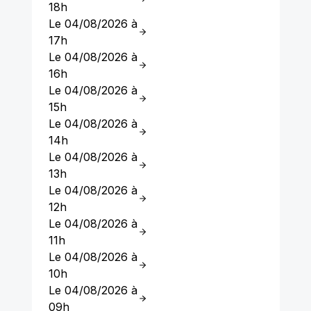
18h
Le 04/08/2026 à
17h
Le 04/08/2026 à
16h
Le 04/08/2026 à
15h
Le 04/08/2026 à
14h
Le 04/08/2026 à
13h
Le 04/08/2026 à
12h
Le 04/08/2026 à
11h
Le 04/08/2026 à
10h
Le 04/08/2026 à
09h