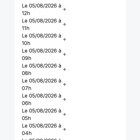
Le 05/08/2026 à
12h
Le 05/08/2026 à
11h
Le 05/08/2026 à
10h
Le 05/08/2026 à
09h
Le 05/08/2026 à
08h
Le 05/08/2026 à
07h
Le 05/08/2026 à
06h
Le 05/08/2026 à
05h
Le 05/08/2026 à
04h