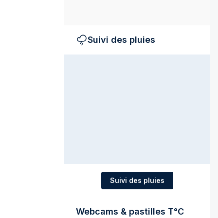
Suivi des pluies
Suivi des pluies
Webcams & pastilles T°C