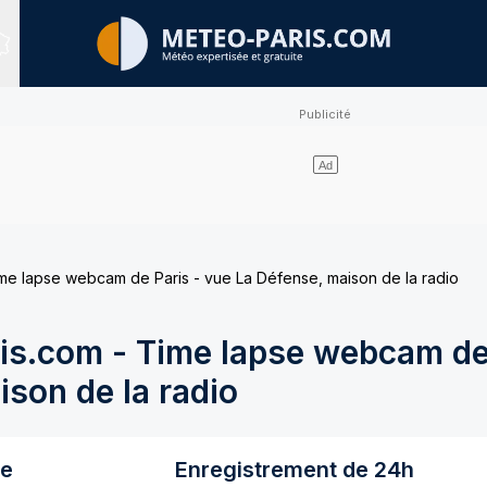
Sites expertisés
e lapse webcam de Paris - vue La Défense, maison de la radio
s.com - Time lapse webcam de 
son de la radio
re
Enregistrement de 24h