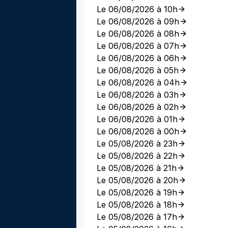
Le 06/08/2026 à 10h
Le 06/08/2026 à 09h
Le 06/08/2026 à 08h
Le 06/08/2026 à 07h
Le 06/08/2026 à 06h
Le 06/08/2026 à 05h
Le 06/08/2026 à 04h
Le 06/08/2026 à 03h
Le 06/08/2026 à 02h
Le 06/08/2026 à 01h
Le 06/08/2026 à 00h
Le 05/08/2026 à 23h
Le 05/08/2026 à 22h
Le 05/08/2026 à 21h
Le 05/08/2026 à 20h
Le 05/08/2026 à 19h
Le 05/08/2026 à 18h
Le 05/08/2026 à 17h