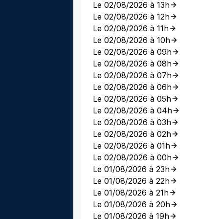
Le 02/08/2026 à 13h
Le 02/08/2026 à 12h
Le 02/08/2026 à 11h
Le 02/08/2026 à 10h
Le 02/08/2026 à 09h
Le 02/08/2026 à 08h
Le 02/08/2026 à 07h
Le 02/08/2026 à 06h
Le 02/08/2026 à 05h
Le 02/08/2026 à 04h
Le 02/08/2026 à 03h
Le 02/08/2026 à 02h
Le 02/08/2026 à 01h
Le 02/08/2026 à 00h
Le 01/08/2026 à 23h
Le 01/08/2026 à 22h
Le 01/08/2026 à 21h
Le 01/08/2026 à 20h
Le 01/08/2026 à 19h