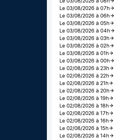
Le 03/08/2026 à 08h
Le 03/08/2026 à 07h
Le 03/08/2026 à 06h
Le 03/08/2026 à 05h
Le 03/08/2026 à 04h
Le 03/08/2026 à 03h
Le 03/08/2026 à 02h
Le 03/08/2026 à 01h
Le 03/08/2026 à 00h
Le 02/08/2026 à 23h
Le 02/08/2026 à 22h
Le 02/08/2026 à 21h
Le 02/08/2026 à 20h
Le 02/08/2026 à 19h
Le 02/08/2026 à 18h
Le 02/08/2026 à 17h
Le 02/08/2026 à 16h
Le 02/08/2026 à 15h
Le 02/08/2026 à 14h