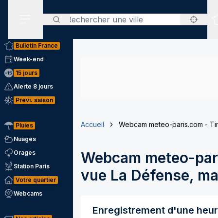
Rechercher
Menu secondaire
Bulletin France
Week-end
15 jours
Alerte 8 jours
Prévi. saison
Accueil
Webcam meteo-paris.com - Tim
Pluies
Nuages
Orages
Webcam meteo-pari
Station Paris
vue La Défense, mai
Votre quartier
Webcams
Enregistrement d'une heu