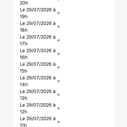
20h
Le 29/07/2026 à
19h
Le 29/07/2026 à
18h
Le 29/07/2026 à
17h
Le 29/07/2026 à
16h
Le 29/07/2026 à
15h
Le 29/07/2026 à
14h
Le 29/07/2026 à
13h
Le 29/07/2026 à
12h
Le 29/07/2026 à
11h