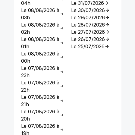
04h
Le 31/07/2026
Le 08/08/2026 à
Le 30/07/2026
03h
Le 29/07/2026
Le 08/08/2026 à
Le 28/07/2026
02h
Le 27/07/2026
Le 08/08/2026 à
Le 26/07/2026
01h
Le 25/07/2026
Le 08/08/2026 à
00h
Le 07/08/2026 à
23h
Le 07/08/2026 à
22h
Le 07/08/2026 à
21h
Le 07/08/2026 à
20h
Le 07/08/2026 à
19h