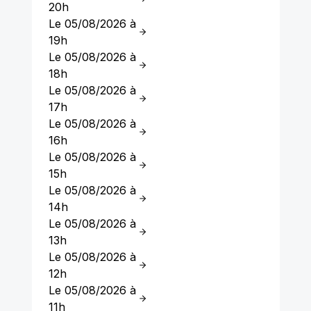
20h
Le 05/08/2026 à
19h
Le 05/08/2026 à
18h
Le 05/08/2026 à
17h
Le 05/08/2026 à
16h
Le 05/08/2026 à
15h
Le 05/08/2026 à
14h
Le 05/08/2026 à
13h
Le 05/08/2026 à
12h
Le 05/08/2026 à
11h