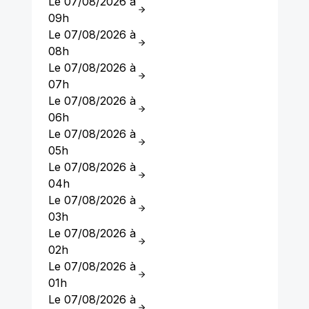
Le 07/08/2026 à
09h
Le 07/08/2026 à
08h
Le 07/08/2026 à
07h
Le 07/08/2026 à
06h
Le 07/08/2026 à
05h
Le 07/08/2026 à
04h
Le 07/08/2026 à
03h
Le 07/08/2026 à
02h
Le 07/08/2026 à
01h
Le 07/08/2026 à