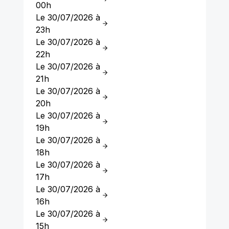
00h
Le 30/07/2026 à
23h
Le 30/07/2026 à
22h
Le 30/07/2026 à
21h
Le 30/07/2026 à
20h
Le 30/07/2026 à
19h
Le 30/07/2026 à
18h
Le 30/07/2026 à
17h
Le 30/07/2026 à
16h
Le 30/07/2026 à
15h