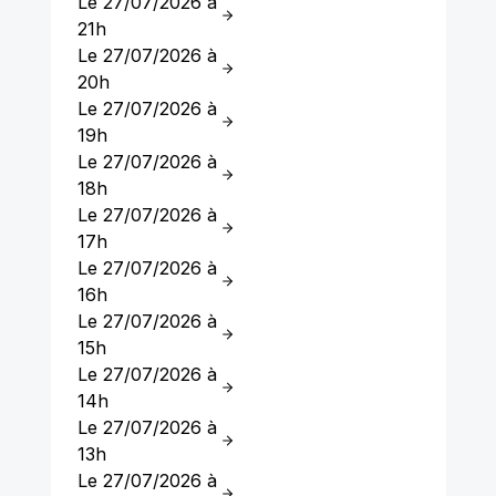
Le 27/07/2026 à
21h
Le 27/07/2026 à
20h
Le 27/07/2026 à
19h
Le 27/07/2026 à
18h
Le 27/07/2026 à
17h
Le 27/07/2026 à
16h
Le 27/07/2026 à
15h
Le 27/07/2026 à
14h
Le 27/07/2026 à
13h
Le 27/07/2026 à