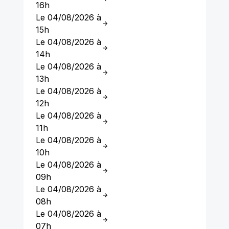
16h
Le 04/08/2026 à
15h
Le 04/08/2026 à
14h
Le 04/08/2026 à
13h
Le 04/08/2026 à
12h
Le 04/08/2026 à
11h
Le 04/08/2026 à
10h
Le 04/08/2026 à
09h
Le 04/08/2026 à
08h
Le 04/08/2026 à
07h