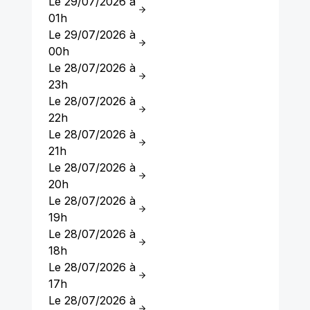
Le 29/07/2026 à
01h
Le 29/07/2026 à
00h
Le 28/07/2026 à
23h
Le 28/07/2026 à
22h
Le 28/07/2026 à
21h
Le 28/07/2026 à
20h
Le 28/07/2026 à
19h
Le 28/07/2026 à
18h
Le 28/07/2026 à
17h
Le 28/07/2026 à