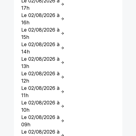
Le 02/08/2026 à
17h
Le 02/08/2026 à
16h
Le 02/08/2026 à
15h
Le 02/08/2026 à
14h
Le 02/08/2026 à
13h
Le 02/08/2026 à
12h
Le 02/08/2026 à
11h
Le 02/08/2026 à
10h
Le 02/08/2026 à
09h
Le 02/08/2026 à