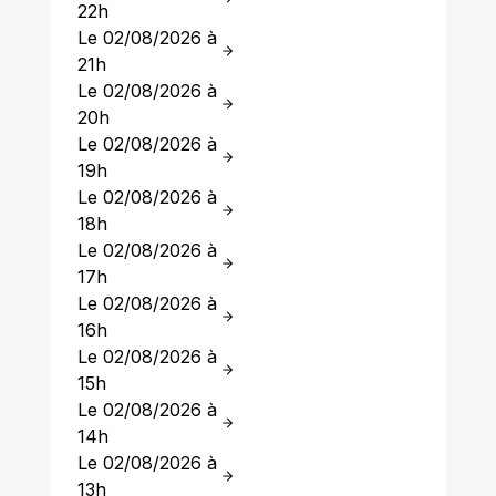
22h
Le 02/08/2026 à
21h
Le 02/08/2026 à
20h
Le 02/08/2026 à
19h
Le 02/08/2026 à
18h
Le 02/08/2026 à
17h
Le 02/08/2026 à
16h
Le 02/08/2026 à
15h
Le 02/08/2026 à
14h
Le 02/08/2026 à
13h