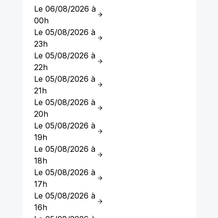
Le 06/08/2026 à
00h
Le 05/08/2026 à
23h
Le 05/08/2026 à
22h
Le 05/08/2026 à
21h
Le 05/08/2026 à
20h
Le 05/08/2026 à
19h
Le 05/08/2026 à
18h
Le 05/08/2026 à
17h
Le 05/08/2026 à
16h