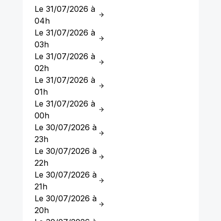
Le 31/07/2026 à
04h
Le 31/07/2026 à
03h
Le 31/07/2026 à
02h
Le 31/07/2026 à
01h
Le 31/07/2026 à
00h
Le 30/07/2026 à
23h
Le 30/07/2026 à
22h
Le 30/07/2026 à
21h
Le 30/07/2026 à
20h