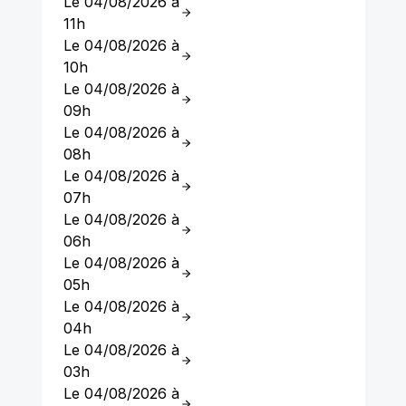
Le 04/08/2026 à
11h
Le 04/08/2026 à
10h
Le 04/08/2026 à
09h
Le 04/08/2026 à
08h
Le 04/08/2026 à
07h
Le 04/08/2026 à
06h
Le 04/08/2026 à
05h
Le 04/08/2026 à
04h
Le 04/08/2026 à
03h
Le 04/08/2026 à