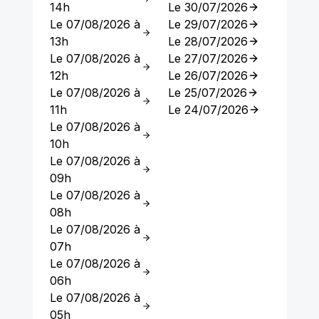
14h
Le 30/07/2026
Le 07/08/2026 à
Le 29/07/2026
13h
Le 28/07/2026
Le 07/08/2026 à
Le 27/07/2026
12h
Le 26/07/2026
Le 07/08/2026 à
Le 25/07/2026
11h
Le 24/07/2026
Le 07/08/2026 à
10h
Le 07/08/2026 à
09h
Le 07/08/2026 à
08h
Le 07/08/2026 à
07h
Le 07/08/2026 à
06h
Le 07/08/2026 à
05h