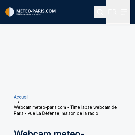
FR
Rechercher
Menu
Menu des
Accueil
Webcam meteo-paris.com - Time lapse webcam de
Paris - vue La Défense, maison de la radio
Webcam meteo-