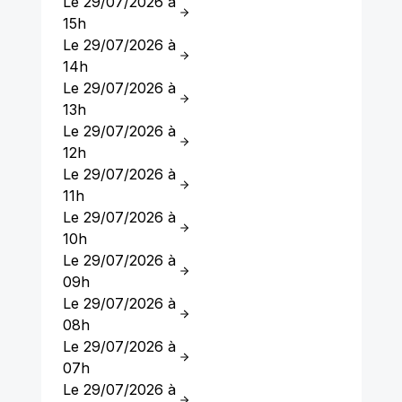
Le 29/07/2026 à
15h
Le 29/07/2026 à
14h
Le 29/07/2026 à
13h
Le 29/07/2026 à
12h
Le 29/07/2026 à
11h
Le 29/07/2026 à
10h
Le 29/07/2026 à
09h
Le 29/07/2026 à
08h
Le 29/07/2026 à
07h
Le 29/07/2026 à