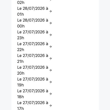
02h
Le 28/07/2026 à
01h
Le 28/07/2026 à
00h
Le 27/07/2026 à
23h
Le 27/07/2026 à
22h
Le 27/07/2026 à
21h
Le 27/07/2026 à
20h
Le 27/07/2026 à
19h
Le 27/07/2026 à
18h
Le 27/07/2026 à
17h