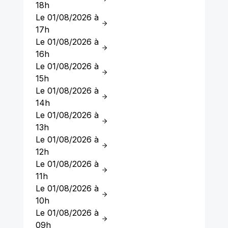
18h
Le 01/08/2026 à
17h
Le 01/08/2026 à
16h
Le 01/08/2026 à
15h
Le 01/08/2026 à
14h
Le 01/08/2026 à
13h
Le 01/08/2026 à
12h
Le 01/08/2026 à
11h
Le 01/08/2026 à
10h
Le 01/08/2026 à
09h