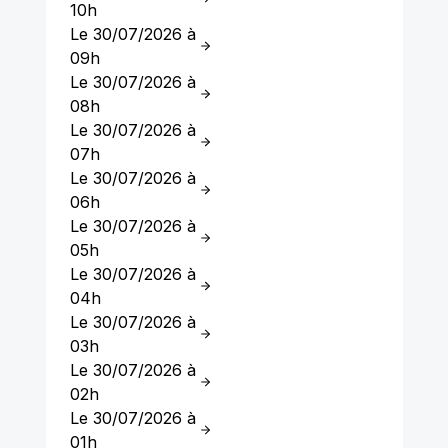
10h
Le 30/07/2026 à
09h
Le 30/07/2026 à
08h
Le 30/07/2026 à
07h
Le 30/07/2026 à
06h
Le 30/07/2026 à
05h
Le 30/07/2026 à
04h
Le 30/07/2026 à
03h
Le 30/07/2026 à
02h
Le 30/07/2026 à
01h