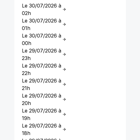
Le 30/07/2026 à
02h
Le 30/07/2026 à
01h
Le 30/07/2026 à
00h
Le 29/07/2026 à
23h
Le 29/07/2026 à
22h
Le 29/07/2026 à
21h
Le 29/07/2026 à
20h
Le 29/07/2026 à
19h
Le 29/07/2026 à
18h