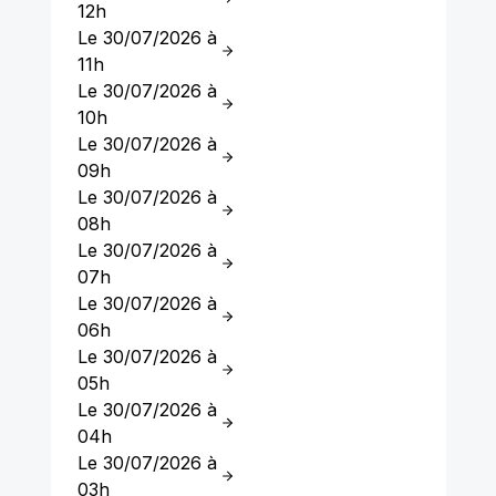
12h
Le 30/07/2026 à
11h
Le 30/07/2026 à
10h
Le 30/07/2026 à
09h
Le 30/07/2026 à
08h
Le 30/07/2026 à
07h
Le 30/07/2026 à
06h
Le 30/07/2026 à
05h
Le 30/07/2026 à
04h
Le 30/07/2026 à
03h