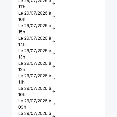
Le 29/07/2026 à
17h
Le 29/07/2026 à
16h
Le 29/07/2026 à
15h
Le 29/07/2026 à
14h
Le 29/07/2026 à
13h
Le 29/07/2026 à
12h
Le 29/07/2026 à
11h
Le 29/07/2026 à
10h
Le 29/07/2026 à
09h
Le 29/07/2026 à