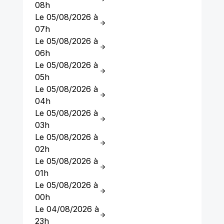
08h
Le 05/08/2026 à
07h
Le 05/08/2026 à
06h
Le 05/08/2026 à
05h
Le 05/08/2026 à
04h
Le 05/08/2026 à
03h
Le 05/08/2026 à
02h
Le 05/08/2026 à
01h
Le 05/08/2026 à
00h
Le 04/08/2026 à
23h