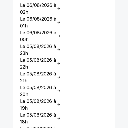
Le 06/08/2026 à
02h
Le 06/08/2026 à
01h
Le 06/08/2026 à
00h
Le 05/08/2026 à
23h
Le 05/08/2026 à
22h
Le 05/08/2026 à
21h
Le 05/08/2026 à
20h
Le 05/08/2026 à
19h
Le 05/08/2026 à
18h