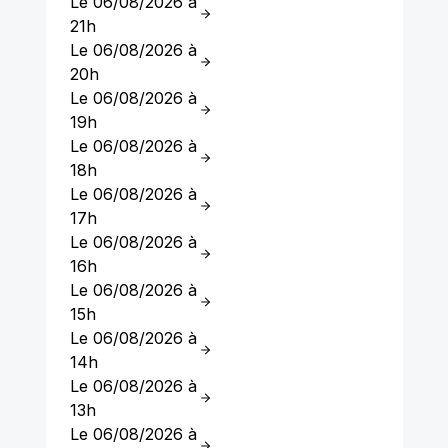
Le 06/08/2026 à
21h
Le 06/08/2026 à
20h
Le 06/08/2026 à
19h
Le 06/08/2026 à
18h
Le 06/08/2026 à
17h
Le 06/08/2026 à
16h
Le 06/08/2026 à
15h
Le 06/08/2026 à
14h
Le 06/08/2026 à
13h
Le 06/08/2026 à