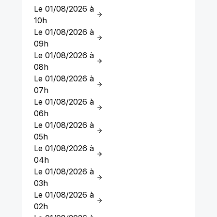
Le 01/08/2026 à
10h
Le 01/08/2026 à
09h
Le 01/08/2026 à
08h
Le 01/08/2026 à
07h
Le 01/08/2026 à
06h
Le 01/08/2026 à
05h
Le 01/08/2026 à
04h
Le 01/08/2026 à
03h
Le 01/08/2026 à
02h