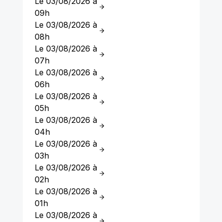
Le 03/08/2026 à
09h
Le 03/08/2026 à
08h
Le 03/08/2026 à
07h
Le 03/08/2026 à
06h
Le 03/08/2026 à
05h
Le 03/08/2026 à
04h
Le 03/08/2026 à
03h
Le 03/08/2026 à
02h
Le 03/08/2026 à
01h
Le 03/08/2026 à