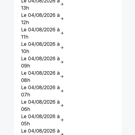
Le 04/08/2026 à
13h
Le 04/08/2026 à
12h
Le 04/08/2026 à
11h
Le 04/08/2026 à
10h
Le 04/08/2026 à
09h
Le 04/08/2026 à
08h
Le 04/08/2026 à
07h
Le 04/08/2026 à
06h
Le 04/08/2026 à
05h
Le 04/08/2026 à