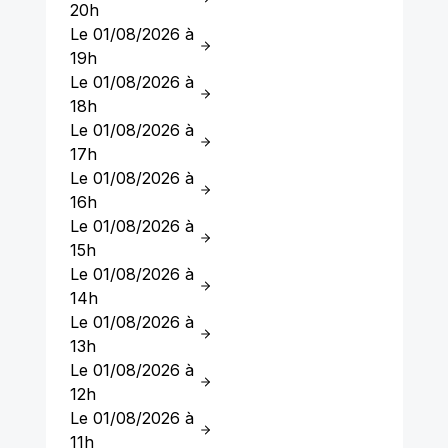
20h
Le 01/08/2026 à
19h
Le 01/08/2026 à
18h
Le 01/08/2026 à
17h
Le 01/08/2026 à
16h
Le 01/08/2026 à
15h
Le 01/08/2026 à
14h
Le 01/08/2026 à
13h
Le 01/08/2026 à
12h
Le 01/08/2026 à
11h