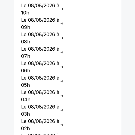
Le 08/08/2026 à
10h
Le 08/08/2026 à
09h
Le 08/08/2026 à
08h
Le 08/08/2026 à
07h
Le 08/08/2026 à
06h
Le 08/08/2026 à
05h
Le 08/08/2026 à
04h
Le 08/08/2026 à
03h
Le 08/08/2026 à
02h