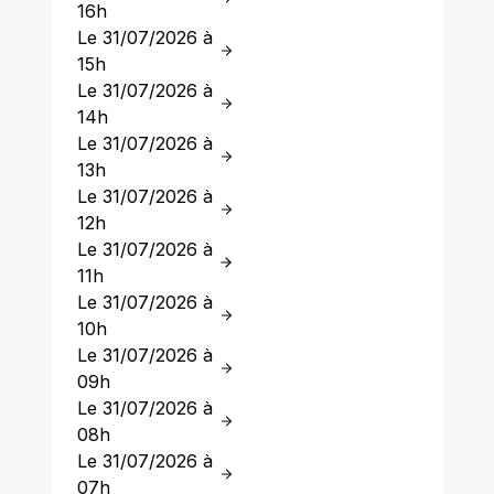
16h
Le 31/07/2026 à
15h
Le 31/07/2026 à
14h
Le 31/07/2026 à
13h
Le 31/07/2026 à
12h
Le 31/07/2026 à
11h
Le 31/07/2026 à
10h
Le 31/07/2026 à
09h
Le 31/07/2026 à
08h
Le 31/07/2026 à
07h