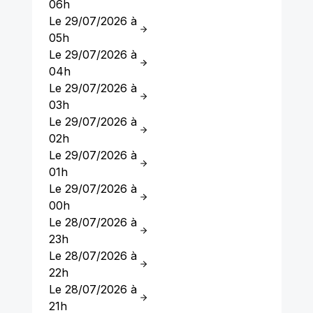
06h
Le 29/07/2026 à
05h
Le 29/07/2026 à
04h
Le 29/07/2026 à
03h
Le 29/07/2026 à
02h
Le 29/07/2026 à
01h
Le 29/07/2026 à
00h
Le 28/07/2026 à
23h
Le 28/07/2026 à
22h
Le 28/07/2026 à
21h