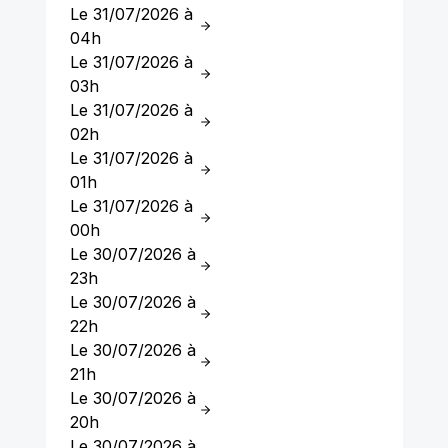
Le 31/07/2026 à
04h
Le 31/07/2026 à
03h
Le 31/07/2026 à
02h
Le 31/07/2026 à
01h
Le 31/07/2026 à
00h
Le 30/07/2026 à
23h
Le 30/07/2026 à
22h
Le 30/07/2026 à
21h
Le 30/07/2026 à
20h
Le 30/07/2026 à