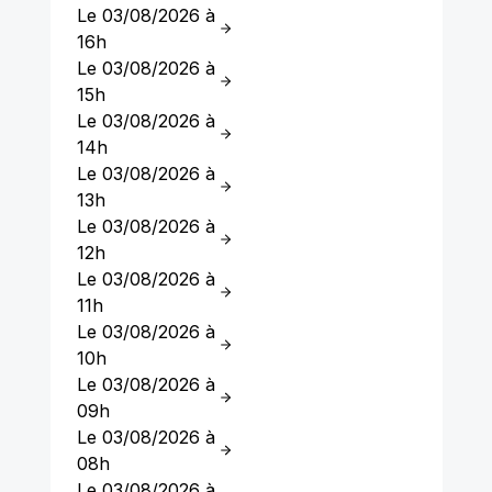
Le 03/08/2026 à
16h
Le 03/08/2026 à
15h
Le 03/08/2026 à
14h
Le 03/08/2026 à
13h
Le 03/08/2026 à
12h
Le 03/08/2026 à
11h
Le 03/08/2026 à
10h
Le 03/08/2026 à
09h
Le 03/08/2026 à
08h
Le 03/08/2026 à