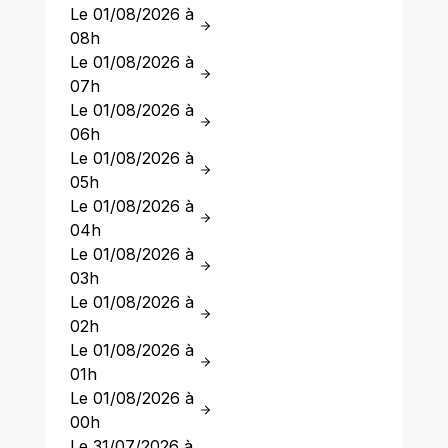
Le 01/08/2026 à
08h
Le 01/08/2026 à
07h
Le 01/08/2026 à
06h
Le 01/08/2026 à
05h
Le 01/08/2026 à
04h
Le 01/08/2026 à
03h
Le 01/08/2026 à
02h
Le 01/08/2026 à
01h
Le 01/08/2026 à
00h
Le 31/07/2026 à