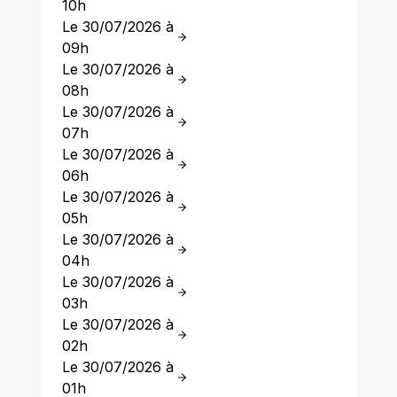
10h
Le 30/07/2026 à
09h
Le 30/07/2026 à
08h
Le 30/07/2026 à
07h
Le 30/07/2026 à
06h
Le 30/07/2026 à
05h
Le 30/07/2026 à
04h
Le 30/07/2026 à
03h
Le 30/07/2026 à
02h
Le 30/07/2026 à
01h