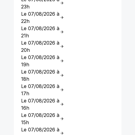
23h
Le 07/08/2026 à
22h
Le 07/08/2026 à
21h
Le 07/08/2026 à
20h
Le 07/08/2026 à
19h
Le 07/08/2026 à
18h
Le 07/08/2026 à
17h
Le 07/08/2026 à
16h
Le 07/08/2026 à
15h
Le 07/08/2026 à