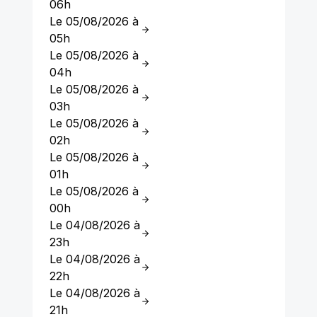
06h
Le 05/08/2026 à
05h
Le 05/08/2026 à
04h
Le 05/08/2026 à
03h
Le 05/08/2026 à
02h
Le 05/08/2026 à
01h
Le 05/08/2026 à
00h
Le 04/08/2026 à
23h
Le 04/08/2026 à
22h
Le 04/08/2026 à
21h