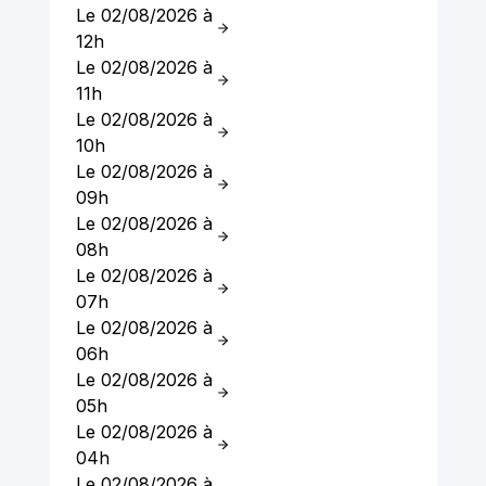
Le 02/08/2026 à
12h
Le 02/08/2026 à
11h
Le 02/08/2026 à
10h
Le 02/08/2026 à
09h
Le 02/08/2026 à
08h
Le 02/08/2026 à
07h
Le 02/08/2026 à
06h
Le 02/08/2026 à
05h
Le 02/08/2026 à
04h
Le 02/08/2026 à