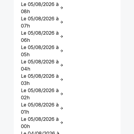
Le 05/08/2026 à
08h
Le 05/08/2026 à
07h
Le 05/08/2026 à
06h
Le 05/08/2026 à
05h
Le 05/08/2026 à
04h
Le 05/08/2026 à
03h
Le 05/08/2026 à
02h
Le 05/08/2026 à
01h
Le 05/08/2026 à
00h
Le 04/08/2026 à