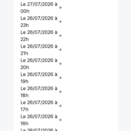
Le 27/07/2026 à
00h
Le 26/07/2026 à
23h
Le 26/07/2026 à
22h
Le 26/07/2026 à
21h
Le 26/07/2026 à
20h
Le 26/07/2026 à
19h
Le 26/07/2026 à
18h
Le 26/07/2026 à
17h
Le 26/07/2026 à
16h
Le 26/07/2026 à