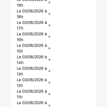
19h
Le 03/08/2026 à
18h
Le 03/08/2026 à
17h
Le 03/08/2026 à
16h
Le 03/08/2026 à
15h
Le 03/08/2026 à
14h
Le 03/08/2026 à
13h
Le 03/08/2026 à
12h
Le 03/08/2026 à
11h
Le 03/08/2026 à