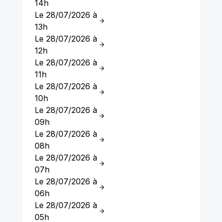
14h
Le 28/07/2026 à
13h
Le 28/07/2026 à
12h
Le 28/07/2026 à
11h
Le 28/07/2026 à
10h
Le 28/07/2026 à
09h
Le 28/07/2026 à
08h
Le 28/07/2026 à
07h
Le 28/07/2026 à
06h
Le 28/07/2026 à
05h