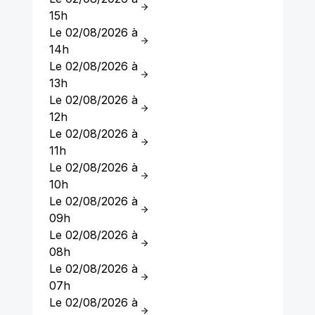
15h
Le 02/08/2026 à
14h
Le 02/08/2026 à
13h
Le 02/08/2026 à
12h
Le 02/08/2026 à
11h
Le 02/08/2026 à
10h
Le 02/08/2026 à
09h
Le 02/08/2026 à
08h
Le 02/08/2026 à
07h
Le 02/08/2026 à