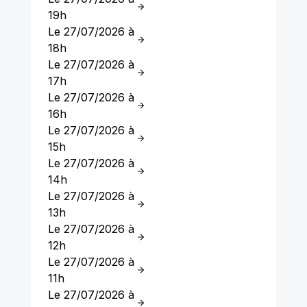
19h
Le 27/07/2026 à
18h
Le 27/07/2026 à
17h
Le 27/07/2026 à
16h
Le 27/07/2026 à
15h
Le 27/07/2026 à
14h
Le 27/07/2026 à
13h
Le 27/07/2026 à
12h
Le 27/07/2026 à
11h
Le 27/07/2026 à