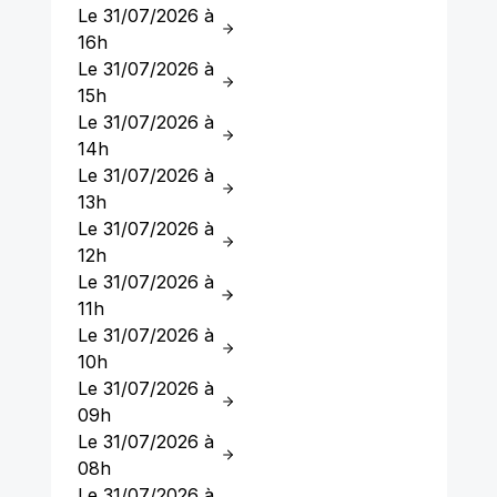
Le 31/07/2026 à
16h
Le 31/07/2026 à
15h
Le 31/07/2026 à
14h
Le 31/07/2026 à
13h
Le 31/07/2026 à
12h
Le 31/07/2026 à
11h
Le 31/07/2026 à
10h
Le 31/07/2026 à
09h
Le 31/07/2026 à
08h
Le 31/07/2026 à