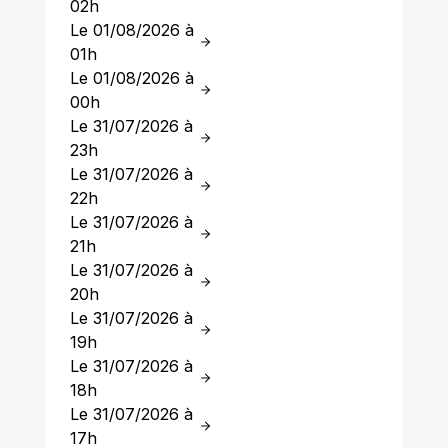
02h
Le 01/08/2026 à
01h
Le 01/08/2026 à
00h
Le 31/07/2026 à
23h
Le 31/07/2026 à
22h
Le 31/07/2026 à
21h
Le 31/07/2026 à
20h
Le 31/07/2026 à
19h
Le 31/07/2026 à
18h
Le 31/07/2026 à
17h