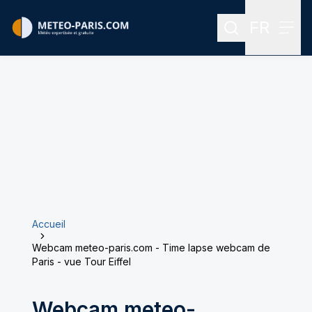
FR
Rechercher
Menu
Menu des
Accueil
Webcam meteo-paris.com - Time lapse webcam de
Paris - vue Tour Eiffel
Webcam meteo-