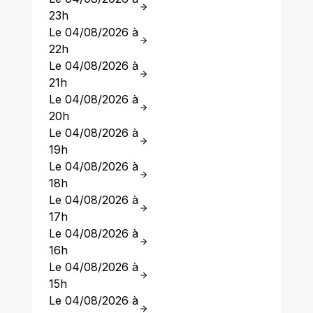
23h
Le 04/08/2026 à
22h
Le 04/08/2026 à
21h
Le 04/08/2026 à
20h
Le 04/08/2026 à
19h
Le 04/08/2026 à
18h
Le 04/08/2026 à
17h
Le 04/08/2026 à
16h
Le 04/08/2026 à
15h
Le 04/08/2026 à