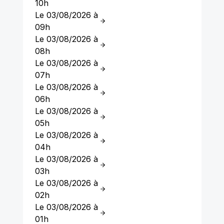
10h
Le 03/08/2026 à
09h
Le 03/08/2026 à
08h
Le 03/08/2026 à
07h
Le 03/08/2026 à
06h
Le 03/08/2026 à
05h
Le 03/08/2026 à
04h
Le 03/08/2026 à
03h
Le 03/08/2026 à
02h
Le 03/08/2026 à
01h