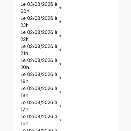
Le 03/08/2026 à
00h
Le 02/08/2026 à
23h
Le 02/08/2026 à
22h
Le 02/08/2026 à
21h
Le 02/08/2026 à
20h
Le 02/08/2026 à
19h
Le 02/08/2026 à
18h
Le 02/08/2026 à
17h
Le 02/08/2026 à
16h
Le 02/08/2026 à