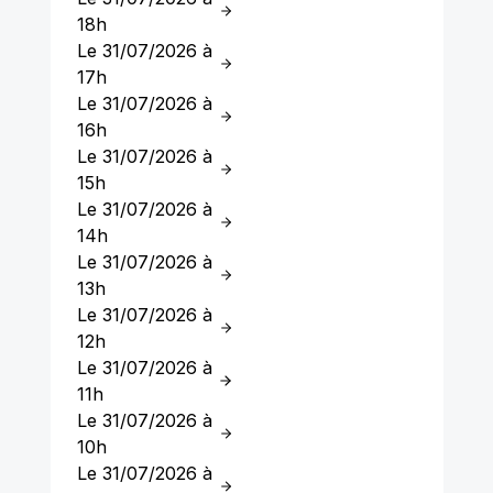
18h
Le 31/07/2026 à
17h
Le 31/07/2026 à
16h
Le 31/07/2026 à
15h
Le 31/07/2026 à
14h
Le 31/07/2026 à
13h
Le 31/07/2026 à
12h
Le 31/07/2026 à
11h
Le 31/07/2026 à
10h
Le 31/07/2026 à