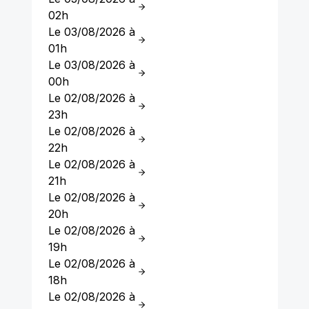
02h
Le 03/08/2026 à
01h
Le 03/08/2026 à
00h
Le 02/08/2026 à
23h
Le 02/08/2026 à
22h
Le 02/08/2026 à
21h
Le 02/08/2026 à
20h
Le 02/08/2026 à
19h
Le 02/08/2026 à
18h
Le 02/08/2026 à