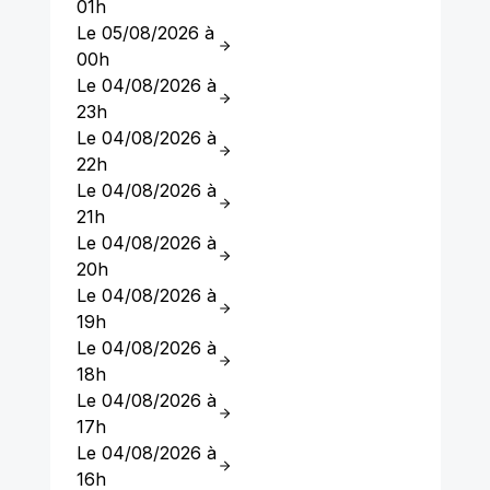
01h
Le 05/08/2026 à
00h
Le 04/08/2026 à
23h
Le 04/08/2026 à
22h
Le 04/08/2026 à
21h
Le 04/08/2026 à
20h
Le 04/08/2026 à
19h
Le 04/08/2026 à
18h
Le 04/08/2026 à
17h
Le 04/08/2026 à
16h