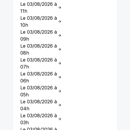
Le 03/08/2026 à
11h
Le 03/08/2026 à
10h
Le 03/08/2026 à
09h
Le 03/08/2026 à
08h
Le 03/08/2026 à
07h
Le 03/08/2026 à
06h
Le 03/08/2026 à
05h
Le 03/08/2026 à
04h
Le 03/08/2026 à
03h
Le 03/08/2026 à