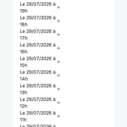
Le 29/07/2026 à
19h
Le 29/07/2026 à
18h
Le 29/07/2026 à
17h
Le 29/07/2026 à
16h
Le 29/07/2026 à
15h
Le 29/07/2026 à
14h
Le 29/07/2026 à
13h
Le 29/07/2026 à
12h
Le 29/07/2026 à
11h
Le 29/07/2026 à