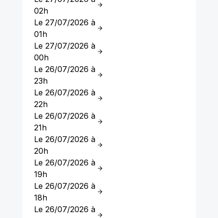
02h
Le 27/07/2026 à
01h
Le 27/07/2026 à
00h
Le 26/07/2026 à
23h
Le 26/07/2026 à
22h
Le 26/07/2026 à
21h
Le 26/07/2026 à
20h
Le 26/07/2026 à
19h
Le 26/07/2026 à
18h
Le 26/07/2026 à