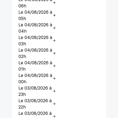
06h
Le 04/08/2026 à
05h
Le 04/08/2026 à
04h
Le 04/08/2026 à
03h
Le 04/08/2026 à
02h
Le 04/08/2026 à
01h
Le 04/08/2026 à
00h
Le 03/08/2026 à
23h
Le 03/08/2026 à
22h
Le 03/08/2026 à