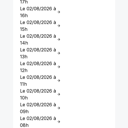
17h
Le 02/08/2026 à
16h
Le 02/08/2026 à
15h
Le 02/08/2026 à
14h
Le 02/08/2026 à
13h
Le 02/08/2026 à
12h
Le 02/08/2026 à
11h
Le 02/08/2026 à
10h
Le 02/08/2026 à
09h
Le 02/08/2026 à
08h