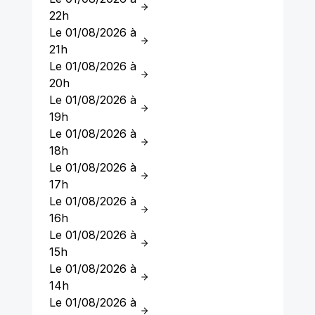
22h
Le 01/08/2026 à
21h
Le 01/08/2026 à
20h
Le 01/08/2026 à
19h
Le 01/08/2026 à
18h
Le 01/08/2026 à
17h
Le 01/08/2026 à
16h
Le 01/08/2026 à
15h
Le 01/08/2026 à
14h
Le 01/08/2026 à