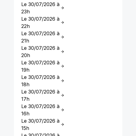
Le 30/07/2026 à
23h
Le 30/07/2026 à
22h
Le 30/07/2026 à
21h
Le 30/07/2026 à
20h
Le 30/07/2026 à
19h
Le 30/07/2026 à
18h
Le 30/07/2026 à
17h
Le 30/07/2026 à
16h
Le 30/07/2026 à
15h
Le 30/07/2026 à