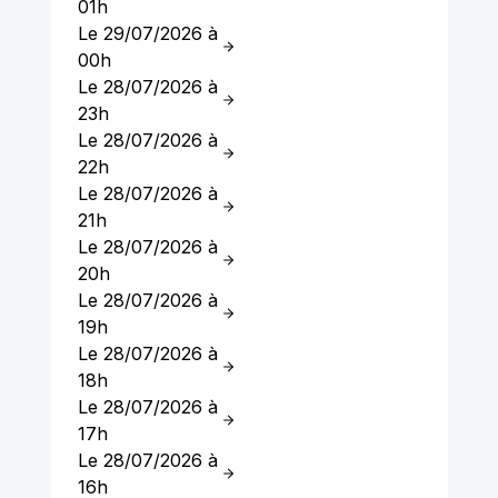
01h
Le 29/07/2026 à
00h
Le 28/07/2026 à
23h
Le 28/07/2026 à
22h
Le 28/07/2026 à
21h
Le 28/07/2026 à
20h
Le 28/07/2026 à
19h
Le 28/07/2026 à
18h
Le 28/07/2026 à
17h
Le 28/07/2026 à
16h