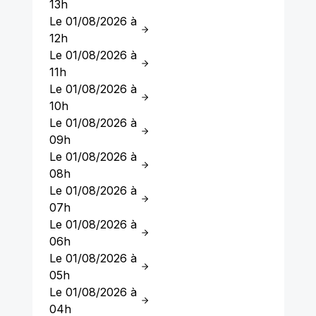
13h
Le 01/08/2026 à
12h
Le 01/08/2026 à
11h
Le 01/08/2026 à
10h
Le 01/08/2026 à
09h
Le 01/08/2026 à
08h
Le 01/08/2026 à
07h
Le 01/08/2026 à
06h
Le 01/08/2026 à
05h
Le 01/08/2026 à
04h