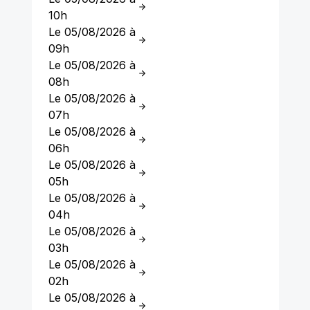
10h
Le 05/08/2026 à
09h
Le 05/08/2026 à
08h
Le 05/08/2026 à
07h
Le 05/08/2026 à
06h
Le 05/08/2026 à
05h
Le 05/08/2026 à
04h
Le 05/08/2026 à
03h
Le 05/08/2026 à
02h
Le 05/08/2026 à