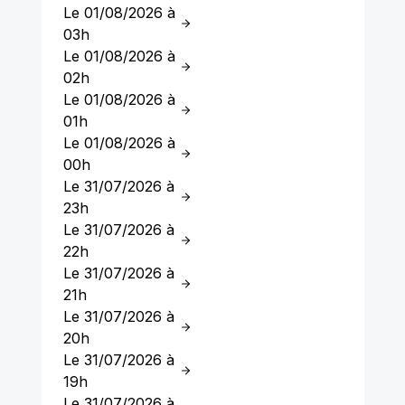
Le 01/08/2026 à
03h
Le 01/08/2026 à
02h
Le 01/08/2026 à
01h
Le 01/08/2026 à
00h
Le 31/07/2026 à
23h
Le 31/07/2026 à
22h
Le 31/07/2026 à
21h
Le 31/07/2026 à
20h
Le 31/07/2026 à
19h
Le 31/07/2026 à