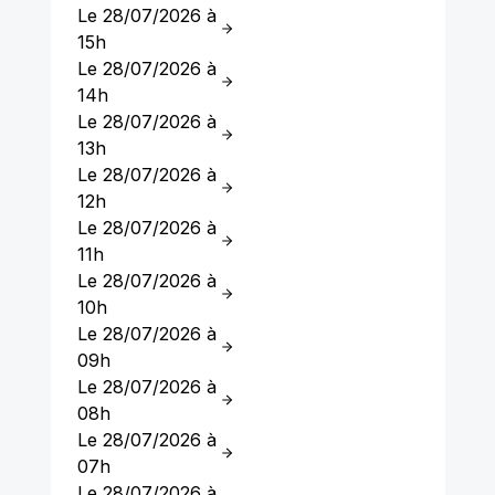
Le 28/07/2026 à
15h
Le 28/07/2026 à
14h
Le 28/07/2026 à
13h
Le 28/07/2026 à
12h
Le 28/07/2026 à
11h
Le 28/07/2026 à
10h
Le 28/07/2026 à
09h
Le 28/07/2026 à
08h
Le 28/07/2026 à
07h
Le 28/07/2026 à