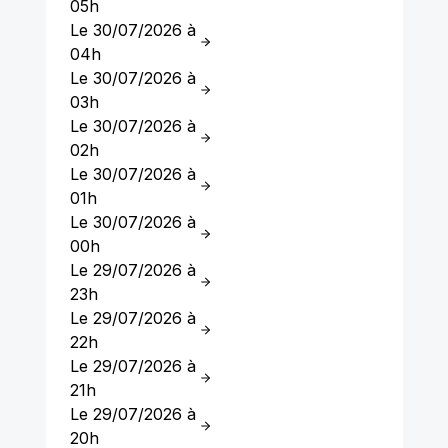
05h
Le 30/07/2026 à
04h
Le 30/07/2026 à
03h
Le 30/07/2026 à
02h
Le 30/07/2026 à
01h
Le 30/07/2026 à
00h
Le 29/07/2026 à
23h
Le 29/07/2026 à
22h
Le 29/07/2026 à
21h
Le 29/07/2026 à
20h