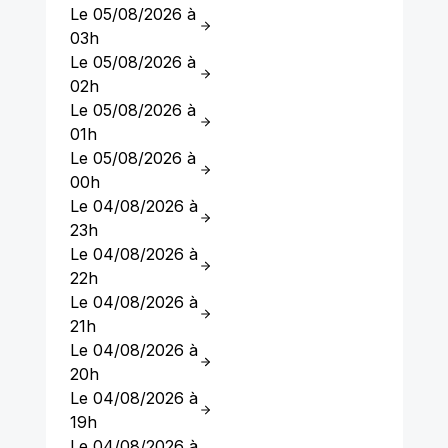
Le 05/08/2026 à
03h
Le 05/08/2026 à
02h
Le 05/08/2026 à
01h
Le 05/08/2026 à
00h
Le 04/08/2026 à
23h
Le 04/08/2026 à
22h
Le 04/08/2026 à
21h
Le 04/08/2026 à
20h
Le 04/08/2026 à
19h
Le 04/08/2026 à