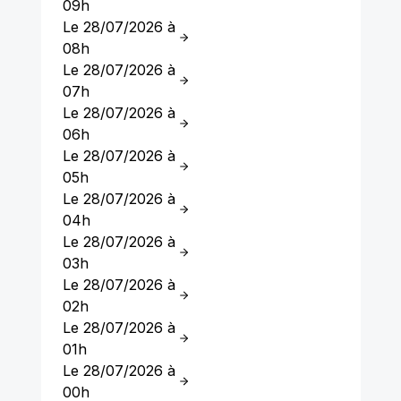
09h
Le 28/07/2026 à
08h
Le 28/07/2026 à
07h
Le 28/07/2026 à
06h
Le 28/07/2026 à
05h
Le 28/07/2026 à
04h
Le 28/07/2026 à
03h
Le 28/07/2026 à
02h
Le 28/07/2026 à
01h
Le 28/07/2026 à
00h