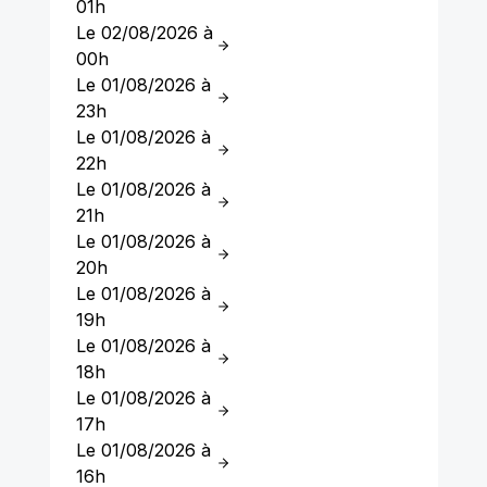
01h
Le 02/08/2026 à
00h
Le 01/08/2026 à
23h
Le 01/08/2026 à
22h
Le 01/08/2026 à
21h
Le 01/08/2026 à
20h
Le 01/08/2026 à
19h
Le 01/08/2026 à
18h
Le 01/08/2026 à
17h
Le 01/08/2026 à
16h