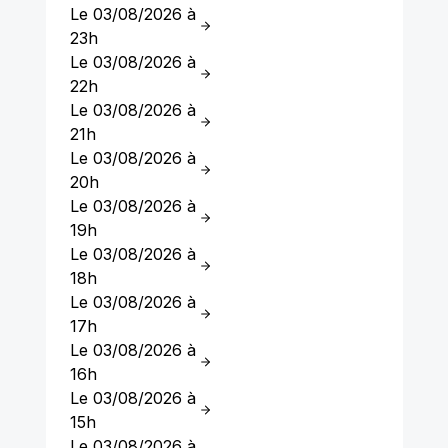
Le 03/08/2026 à
23h
Le 03/08/2026 à
22h
Le 03/08/2026 à
21h
Le 03/08/2026 à
20h
Le 03/08/2026 à
19h
Le 03/08/2026 à
18h
Le 03/08/2026 à
17h
Le 03/08/2026 à
16h
Le 03/08/2026 à
15h
Le 03/08/2026 à