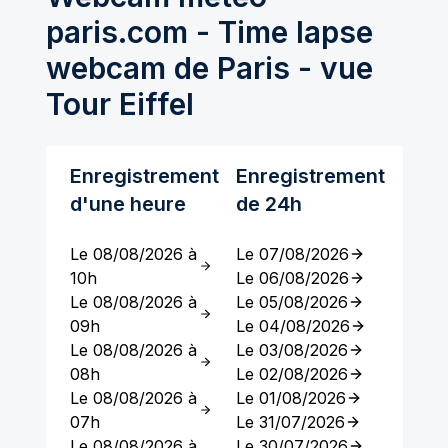
paris.com - Time lapse
webcam de Paris - vue
Tour Eiffel
Enregistrement
Enregistrement
d'une heure
de 24h
Le 08/08/2026 à
Le 07/08/2026
10h
Le 06/08/2026
Le 08/08/2026 à
Le 05/08/2026
09h
Le 04/08/2026
Le 08/08/2026 à
Le 03/08/2026
08h
Le 02/08/2026
Le 08/08/2026 à
Le 01/08/2026
07h
Le 31/07/2026
Le 08/08/2026 à
Le 30/07/2026