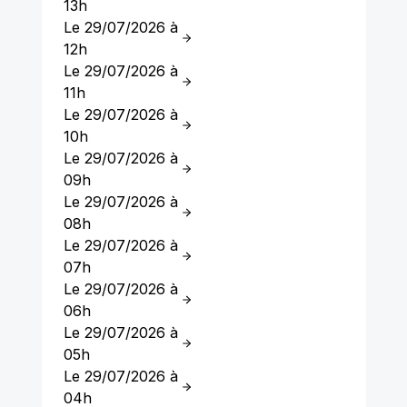
13h
Le 29/07/2026 à
12h
Le 29/07/2026 à
11h
Le 29/07/2026 à
10h
Le 29/07/2026 à
09h
Le 29/07/2026 à
08h
Le 29/07/2026 à
07h
Le 29/07/2026 à
06h
Le 29/07/2026 à
05h
Le 29/07/2026 à
04h