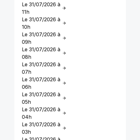
Le 31/07/2026 à
11h
Le 31/07/2026 à
10h
Le 31/07/2026 à
09h
Le 31/07/2026 à
08h
Le 31/07/2026 à
07h
Le 31/07/2026 à
06h
Le 31/07/2026 à
05h
Le 31/07/2026 à
04h
Le 31/07/2026 à
03h
Le 31/07/2026 à