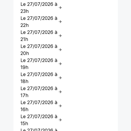
Le 27/07/2026 à
23h
Le 27/07/2026 à
22h
Le 27/07/2026 à
21h
Le 27/07/2026 à
20h
Le 27/07/2026 à
19h
Le 27/07/2026 à
18h
Le 27/07/2026 à
17h
Le 27/07/2026 à
16h
Le 27/07/2026 à
15h
Le 27/07/2026 à