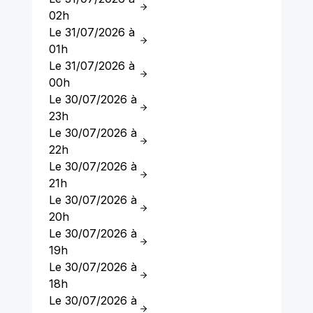
02h
Le 31/07/2026 à
01h
Le 31/07/2026 à
00h
Le 30/07/2026 à
23h
Le 30/07/2026 à
22h
Le 30/07/2026 à
21h
Le 30/07/2026 à
20h
Le 30/07/2026 à
19h
Le 30/07/2026 à
18h
Le 30/07/2026 à