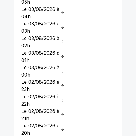
05h
Le 03/08/2026 à
04h
Le 03/08/2026 à
03h
Le 03/08/2026 à
02h
Le 03/08/2026 à
01h
Le 03/08/2026 à
00h
Le 02/08/2026 à
23h
Le 02/08/2026 à
22h
Le 02/08/2026 à
21h
Le 02/08/2026 à
20h