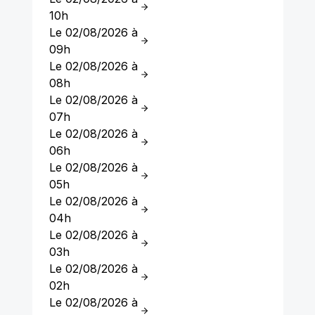
10h
Le 02/08/2026 à
09h
Le 02/08/2026 à
08h
Le 02/08/2026 à
07h
Le 02/08/2026 à
06h
Le 02/08/2026 à
05h
Le 02/08/2026 à
04h
Le 02/08/2026 à
03h
Le 02/08/2026 à
02h
Le 02/08/2026 à