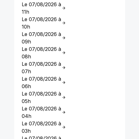
Le 07/08/2026 à
11h
Le 07/08/2026 à
10h
Le 07/08/2026 à
09h
Le 07/08/2026 à
08h
Le 07/08/2026 à
07h
Le 07/08/2026 à
06h
Le 07/08/2026 à
05h
Le 07/08/2026 à
04h
Le 07/08/2026 à
03h
Le 07/08/2026 à