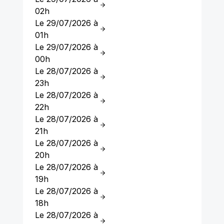
02h
Le 29/07/2026 à
01h
Le 29/07/2026 à
00h
Le 28/07/2026 à
23h
Le 28/07/2026 à
22h
Le 28/07/2026 à
21h
Le 28/07/2026 à
20h
Le 28/07/2026 à
19h
Le 28/07/2026 à
18h
Le 28/07/2026 à