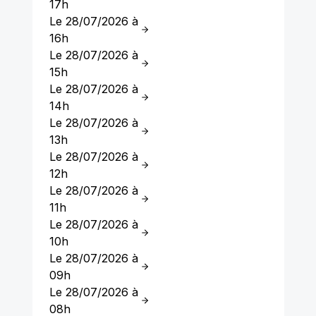
17h
Le 28/07/2026 à
16h
Le 28/07/2026 à
15h
Le 28/07/2026 à
14h
Le 28/07/2026 à
13h
Le 28/07/2026 à
12h
Le 28/07/2026 à
11h
Le 28/07/2026 à
10h
Le 28/07/2026 à
09h
Le 28/07/2026 à
08h