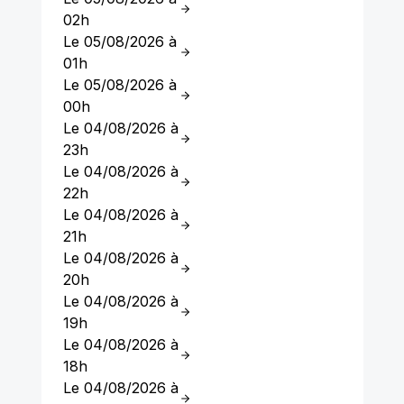
02h
Le 05/08/2026 à
01h
Le 05/08/2026 à
00h
Le 04/08/2026 à
23h
Le 04/08/2026 à
22h
Le 04/08/2026 à
21h
Le 04/08/2026 à
20h
Le 04/08/2026 à
19h
Le 04/08/2026 à
18h
Le 04/08/2026 à