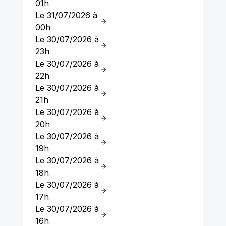
01h
Le 31/07/2026 à
00h
Le 30/07/2026 à
23h
Le 30/07/2026 à
22h
Le 30/07/2026 à
21h
Le 30/07/2026 à
20h
Le 30/07/2026 à
19h
Le 30/07/2026 à
18h
Le 30/07/2026 à
17h
Le 30/07/2026 à
16h