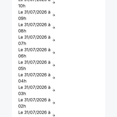
10h
Le 31/07/2026 à
09h
Le 31/07/2026 à
08h
Le 31/07/2026 à
07h
Le 31/07/2026 à
06h
Le 31/07/2026 à
05h
Le 31/07/2026 à
04h
Le 31/07/2026 à
03h
Le 31/07/2026 à
02h
Le 31/07/2026 à