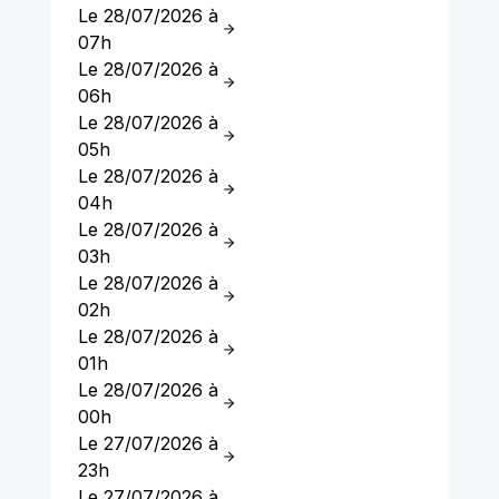
Le 28/07/2026 à
07h
Le 28/07/2026 à
06h
Le 28/07/2026 à
05h
Le 28/07/2026 à
04h
Le 28/07/2026 à
03h
Le 28/07/2026 à
02h
Le 28/07/2026 à
01h
Le 28/07/2026 à
00h
Le 27/07/2026 à
23h
Le 27/07/2026 à