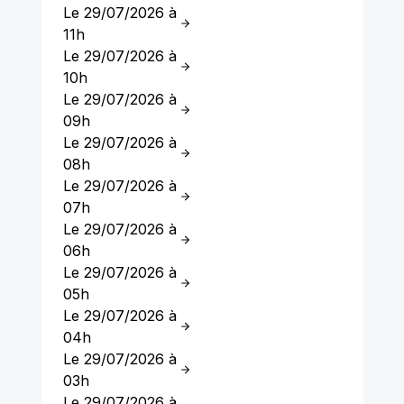
Le 29/07/2026 à
11h
Le 29/07/2026 à
10h
Le 29/07/2026 à
09h
Le 29/07/2026 à
08h
Le 29/07/2026 à
07h
Le 29/07/2026 à
06h
Le 29/07/2026 à
05h
Le 29/07/2026 à
04h
Le 29/07/2026 à
03h
Le 29/07/2026 à