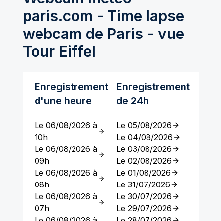
paris.com - Time lapse
webcam de Paris - vue
Tour Eiffel
Enregistrement
Enregistrement
d'une heure
de 24h
Le 06/08/2026 à
Le 05/08/2026
10h
Le 04/08/2026
Le 06/08/2026 à
Le 03/08/2026
09h
Le 02/08/2026
Le 06/08/2026 à
Le 01/08/2026
08h
Le 31/07/2026
Le 06/08/2026 à
Le 30/07/2026
07h
Le 29/07/2026
Le 06/08/2026 à
Le 28/07/2026