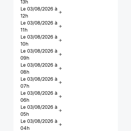
13h
Le 03/08/2026 à
12h
Le 03/08/2026 à
11h
Le 03/08/2026 à
10h
Le 03/08/2026 à
09h
Le 03/08/2026 à
08h
Le 03/08/2026 à
07h
Le 03/08/2026 à
06h
Le 03/08/2026 à
05h
Le 03/08/2026 à
04h