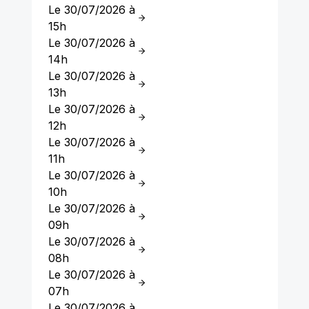
Le 30/07/2026 à
15h
Le 30/07/2026 à
14h
Le 30/07/2026 à
13h
Le 30/07/2026 à
12h
Le 30/07/2026 à
11h
Le 30/07/2026 à
10h
Le 30/07/2026 à
09h
Le 30/07/2026 à
08h
Le 30/07/2026 à
07h
Le 30/07/2026 à