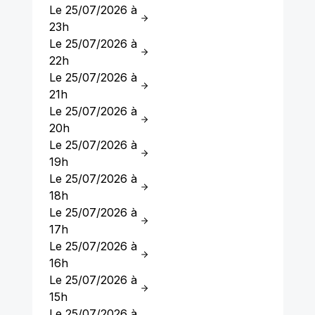
Le 25/07/2026 à
23h
Le 25/07/2026 à
22h
Le 25/07/2026 à
21h
Le 25/07/2026 à
20h
Le 25/07/2026 à
19h
Le 25/07/2026 à
18h
Le 25/07/2026 à
17h
Le 25/07/2026 à
16h
Le 25/07/2026 à
15h
Le 25/07/2026 à