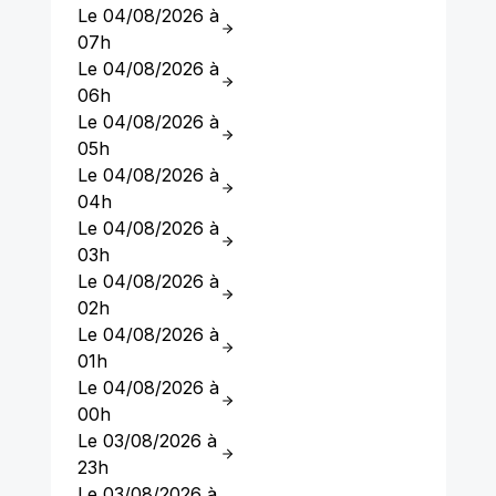
Le 04/08/2026 à
07h
Le 04/08/2026 à
06h
Le 04/08/2026 à
05h
Le 04/08/2026 à
04h
Le 04/08/2026 à
03h
Le 04/08/2026 à
02h
Le 04/08/2026 à
01h
Le 04/08/2026 à
00h
Le 03/08/2026 à
23h
Le 03/08/2026 à