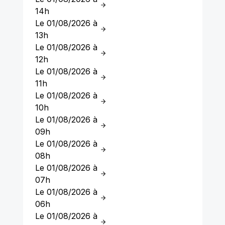
14h
Le 01/08/2026 à
13h
Le 01/08/2026 à
12h
Le 01/08/2026 à
11h
Le 01/08/2026 à
10h
Le 01/08/2026 à
09h
Le 01/08/2026 à
08h
Le 01/08/2026 à
07h
Le 01/08/2026 à
06h
Le 01/08/2026 à