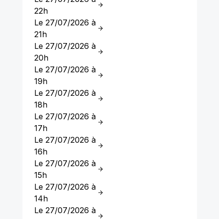
22h
Le 27/07/2026 à
21h
Le 27/07/2026 à
20h
Le 27/07/2026 à
19h
Le 27/07/2026 à
18h
Le 27/07/2026 à
17h
Le 27/07/2026 à
16h
Le 27/07/2026 à
15h
Le 27/07/2026 à
14h
Le 27/07/2026 à