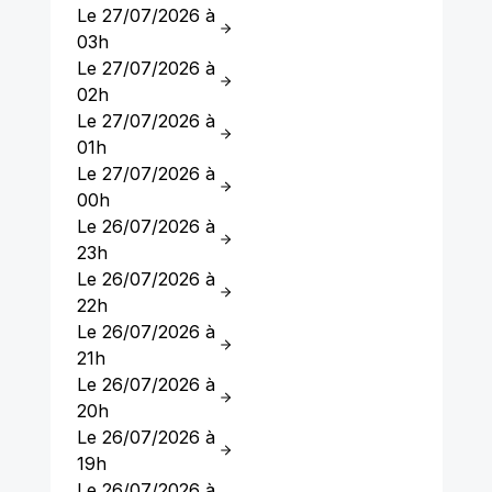
Le 27/07/2026 à
03h
Le 27/07/2026 à
02h
Le 27/07/2026 à
01h
Le 27/07/2026 à
00h
Le 26/07/2026 à
23h
Le 26/07/2026 à
22h
Le 26/07/2026 à
21h
Le 26/07/2026 à
20h
Le 26/07/2026 à
19h
Le 26/07/2026 à