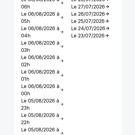
06h
Le 27/07/2026
Le 06/08/2026 à
Le 26/07/2026
05h
Le 25/07/2026
Le 06/08/2026 à
Le 24/07/2026
04h
Le 23/07/2026
Le 06/08/2026 à
03h
Le 06/08/2026 à
02h
Le 06/08/2026 à
01h
Le 06/08/2026 à
00h
Le 05/08/2026 à
23h
Le 05/08/2026 à
22h
Le 05/08/2026 à