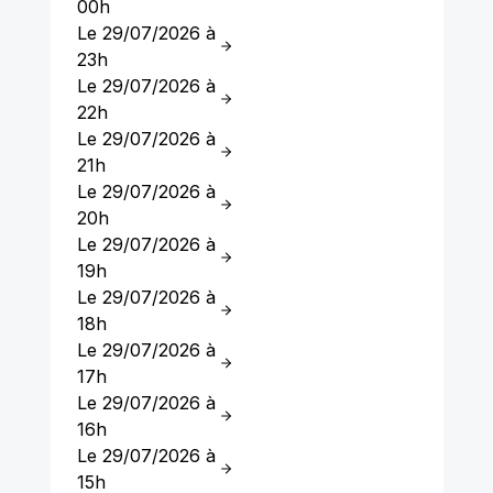
00h
Le 29/07/2026 à
23h
Le 29/07/2026 à
22h
Le 29/07/2026 à
21h
Le 29/07/2026 à
20h
Le 29/07/2026 à
19h
Le 29/07/2026 à
18h
Le 29/07/2026 à
17h
Le 29/07/2026 à
16h
Le 29/07/2026 à
15h