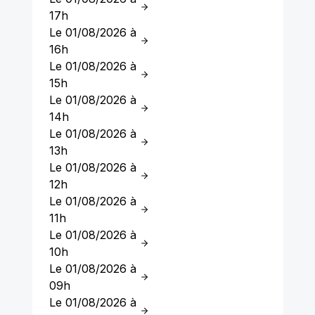
17h
Le 01/08/2026 à
16h
Le 01/08/2026 à
15h
Le 01/08/2026 à
14h
Le 01/08/2026 à
13h
Le 01/08/2026 à
12h
Le 01/08/2026 à
11h
Le 01/08/2026 à
10h
Le 01/08/2026 à
09h
Le 01/08/2026 à