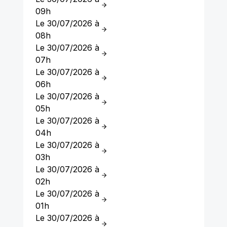
09h
Le 30/07/2026 à
08h
Le 30/07/2026 à
07h
Le 30/07/2026 à
06h
Le 30/07/2026 à
05h
Le 30/07/2026 à
04h
Le 30/07/2026 à
03h
Le 30/07/2026 à
02h
Le 30/07/2026 à
01h
Le 30/07/2026 à