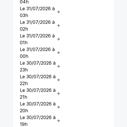
04h
Le 31/07/2026 à
03h
Le 31/07/2026 à
02h
Le 31/07/2026 à
01h
Le 31/07/2026 à
00h
Le 30/07/2026 à
23h
Le 30/07/2026 à
22h
Le 30/07/2026 à
21h
Le 30/07/2026 à
20h
Le 30/07/2026 à
19h