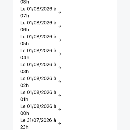
08h
Le 01/08/2026 à
07h
Le 01/08/2026 à
06h
Le 01/08/2026 à
05h
Le 01/08/2026 à
04h
Le 01/08/2026 à
03h
Le 01/08/2026 à
02h
Le 01/08/2026 à
01h
Le 01/08/2026 à
00h
Le 31/07/2026 à
23h