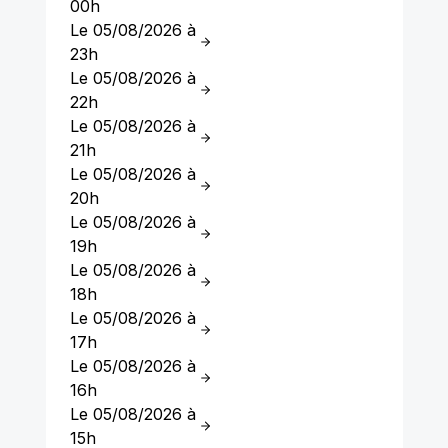
00h
Le 05/08/2026 à
23h
Le 05/08/2026 à
22h
Le 05/08/2026 à
21h
Le 05/08/2026 à
20h
Le 05/08/2026 à
19h
Le 05/08/2026 à
18h
Le 05/08/2026 à
17h
Le 05/08/2026 à
16h
Le 05/08/2026 à
15h