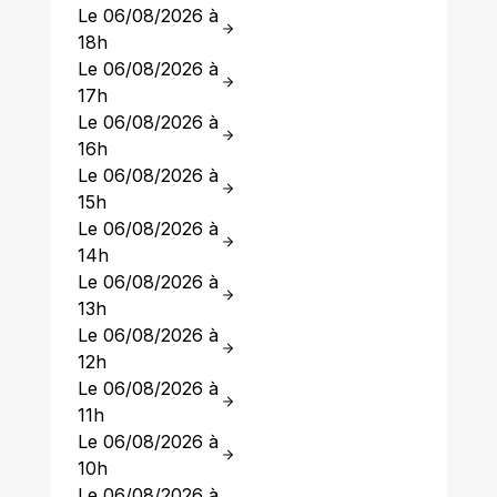
Le 06/08/2026 à
18h
Le 06/08/2026 à
17h
Le 06/08/2026 à
16h
Le 06/08/2026 à
15h
Le 06/08/2026 à
14h
Le 06/08/2026 à
13h
Le 06/08/2026 à
12h
Le 06/08/2026 à
11h
Le 06/08/2026 à
10h
Le 06/08/2026 à