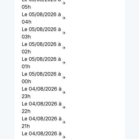
05h
Le 05/08/2026 à
04h
Le 05/08/2026 à
03h
Le 05/08/2026 à
02h
Le 05/08/2026 à
01h
Le 05/08/2026 à
00h
Le 04/08/2026 à
23h
Le 04/08/2026 à
22h
Le 04/08/2026 à
21h
Le 04/08/2026 à