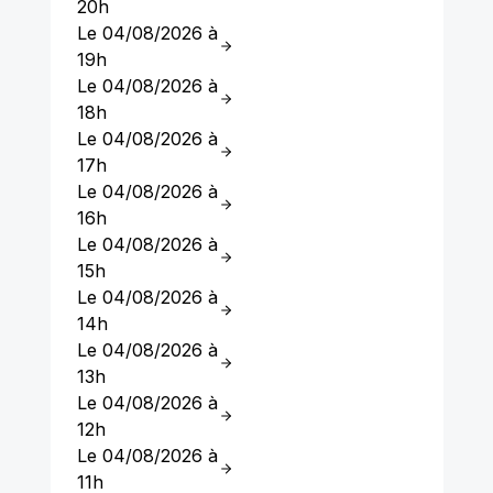
20h
Le 04/08/2026 à
19h
Le 04/08/2026 à
18h
Le 04/08/2026 à
17h
Le 04/08/2026 à
16h
Le 04/08/2026 à
15h
Le 04/08/2026 à
14h
Le 04/08/2026 à
13h
Le 04/08/2026 à
12h
Le 04/08/2026 à
11h