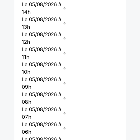
Le 05/08/2026 à
14h
Le 05/08/2026 à
13h
Le 05/08/2026 à
12h
Le 05/08/2026 à
11h
Le 05/08/2026 à
10h
Le 05/08/2026 à
09h
Le 05/08/2026 à
08h
Le 05/08/2026 à
07h
Le 05/08/2026 à
06h
Le 05/08/2026 à