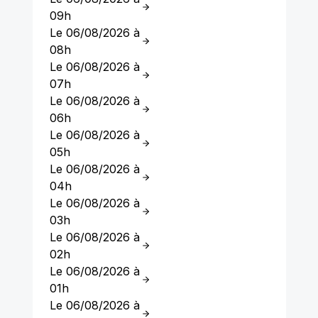
09h
Le 06/08/2026 à
08h
Le 06/08/2026 à
07h
Le 06/08/2026 à
06h
Le 06/08/2026 à
05h
Le 06/08/2026 à
04h
Le 06/08/2026 à
03h
Le 06/08/2026 à
02h
Le 06/08/2026 à
01h
Le 06/08/2026 à