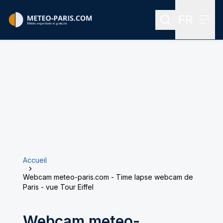
FR
Rechercher
Menu
Menu des
Accueil
Webcam meteo-paris.com - Time lapse webcam de
Paris - vue Tour Eiffel
Webcam meteo-