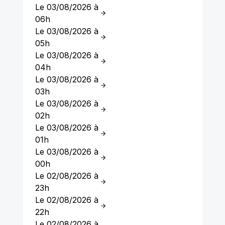
Le 03/08/2026 à
06h
Le 03/08/2026 à
05h
Le 03/08/2026 à
04h
Le 03/08/2026 à
03h
Le 03/08/2026 à
02h
Le 03/08/2026 à
01h
Le 03/08/2026 à
00h
Le 02/08/2026 à
23h
Le 02/08/2026 à
22h
Le 02/08/2026 à