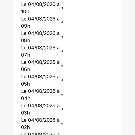
Le 04/08/2026 à
10h
Le 04/08/2026 à
09h
Le 04/08/2026 à
08h
Le 04/08/2026 à
07h
Le 04/08/2026 à
06h
Le 04/08/2026 à
05h
Le 04/08/2026 à
04h
Le 04/08/2026 à
03h
Le 04/08/2026 à
02h
Le 04/08/2026 à