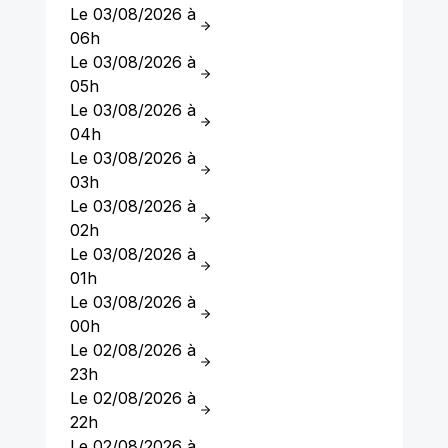
Le 03/08/2026 à
06h
Le 03/08/2026 à
05h
Le 03/08/2026 à
04h
Le 03/08/2026 à
03h
Le 03/08/2026 à
02h
Le 03/08/2026 à
01h
Le 03/08/2026 à
00h
Le 02/08/2026 à
23h
Le 02/08/2026 à
22h
Le 02/08/2026 à