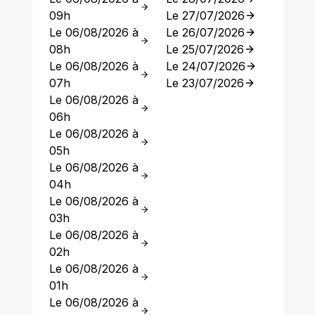
09h
Le 27/07/2026
Le 06/08/2026 à
Le 26/07/2026
08h
Le 25/07/2026
Le 06/08/2026 à
Le 24/07/2026
07h
Le 23/07/2026
Le 06/08/2026 à
06h
Le 06/08/2026 à
05h
Le 06/08/2026 à
04h
Le 06/08/2026 à
03h
Le 06/08/2026 à
02h
Le 06/08/2026 à
01h
Le 06/08/2026 à