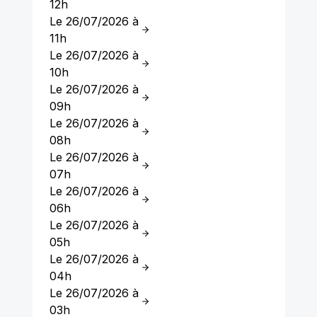
12h
Le 26/07/2026 à
11h
Le 26/07/2026 à
10h
Le 26/07/2026 à
09h
Le 26/07/2026 à
08h
Le 26/07/2026 à
07h
Le 26/07/2026 à
06h
Le 26/07/2026 à
05h
Le 26/07/2026 à
04h
Le 26/07/2026 à
03h