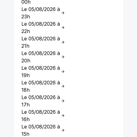
00h
Le 05/08/2026 à
23h
Le 05/08/2026 à
22h
Le 05/08/2026 à
21h
Le 05/08/2026 à
20h
Le 05/08/2026 à
19h
Le 05/08/2026 à
18h
Le 05/08/2026 à
17h
Le 05/08/2026 à
16h
Le 05/08/2026 à
15h