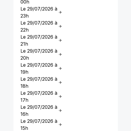
00h
Le 29/07/2026 à
23h
Le 29/07/2026 à
22h
Le 29/07/2026 à
21h
Le 29/07/2026 à
20h
Le 29/07/2026 à
19h
Le 29/07/2026 à
18h
Le 29/07/2026 à
17h
Le 29/07/2026 à
16h
Le 29/07/2026 à
15h