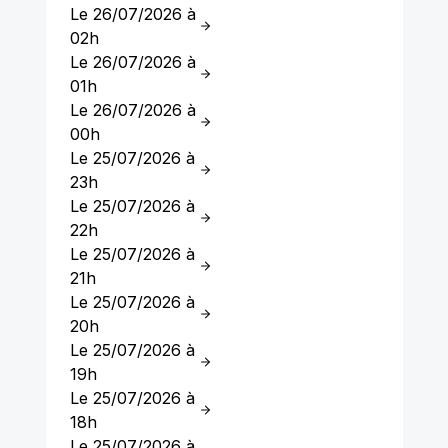
Le 26/07/2026 à
02h
Le 26/07/2026 à
01h
Le 26/07/2026 à
00h
Le 25/07/2026 à
23h
Le 25/07/2026 à
22h
Le 25/07/2026 à
21h
Le 25/07/2026 à
20h
Le 25/07/2026 à
19h
Le 25/07/2026 à
18h
Le 25/07/2026 à