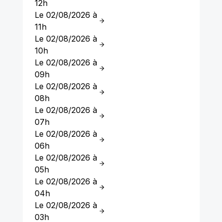
12h
Le 02/08/2026 à
11h
Le 02/08/2026 à
10h
Le 02/08/2026 à
09h
Le 02/08/2026 à
08h
Le 02/08/2026 à
07h
Le 02/08/2026 à
06h
Le 02/08/2026 à
05h
Le 02/08/2026 à
04h
Le 02/08/2026 à
03h