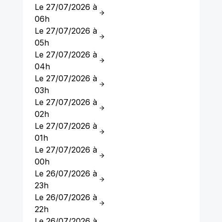
Le 27/07/2026 à
06h
Le 27/07/2026 à
05h
Le 27/07/2026 à
04h
Le 27/07/2026 à
03h
Le 27/07/2026 à
02h
Le 27/07/2026 à
01h
Le 27/07/2026 à
00h
Le 26/07/2026 à
23h
Le 26/07/2026 à
22h
Le 26/07/2026 à