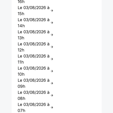
16h
Le 03/08/2026 à
15h
Le 03/08/2026 à
14h
Le 03/08/2026 à
13h
Le 03/08/2026 à
12h
Le 03/08/2026 à
11h
Le 03/08/2026 à
10h
Le 03/08/2026 à
09h
Le 03/08/2026 à
08h
Le 03/08/2026 à
07h