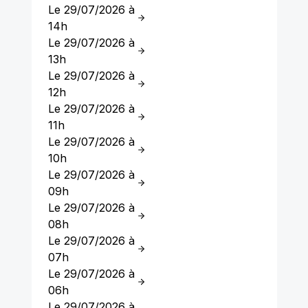
Le 29/07/2026 à
14h
Le 29/07/2026 à
13h
Le 29/07/2026 à
12h
Le 29/07/2026 à
11h
Le 29/07/2026 à
10h
Le 29/07/2026 à
09h
Le 29/07/2026 à
08h
Le 29/07/2026 à
07h
Le 29/07/2026 à
06h
Le 29/07/2026 à