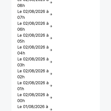
08h
Le 02/08/2026 à
07h
Le 02/08/2026 à
06h
Le 02/08/2026 à
05h
Le 02/08/2026 à
04h
Le 02/08/2026 à
03h
Le 02/08/2026 à
02h
Le 02/08/2026 à
01h
Le 02/08/2026 à
00h
Le 01/08/2026 à