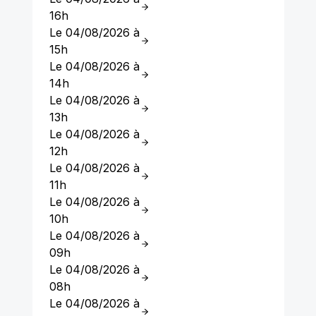
16h
Le 04/08/2026 à
15h
Le 04/08/2026 à
14h
Le 04/08/2026 à
13h
Le 04/08/2026 à
12h
Le 04/08/2026 à
11h
Le 04/08/2026 à
10h
Le 04/08/2026 à
09h
Le 04/08/2026 à
08h
Le 04/08/2026 à