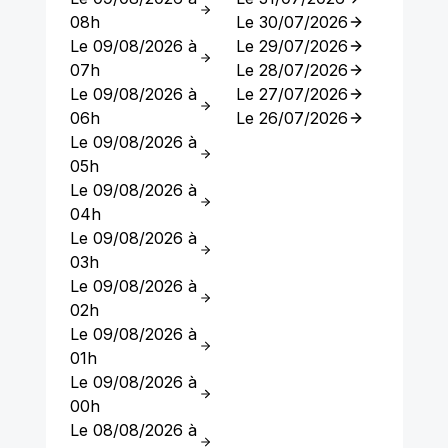
08h
Le 30/07/2026
Le 09/08/2026 à
Le 29/07/2026
07h
Le 28/07/2026
Le 09/08/2026 à
Le 27/07/2026
06h
Le 26/07/2026
Le 09/08/2026 à
05h
Le 09/08/2026 à
04h
Le 09/08/2026 à
03h
Le 09/08/2026 à
02h
Le 09/08/2026 à
01h
Le 09/08/2026 à
00h
Le 08/08/2026 à