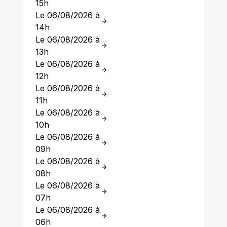
15h
Le 06/08/2026 à
14h
Le 06/08/2026 à
13h
Le 06/08/2026 à
12h
Le 06/08/2026 à
11h
Le 06/08/2026 à
10h
Le 06/08/2026 à
09h
Le 06/08/2026 à
08h
Le 06/08/2026 à
07h
Le 06/08/2026 à
06h