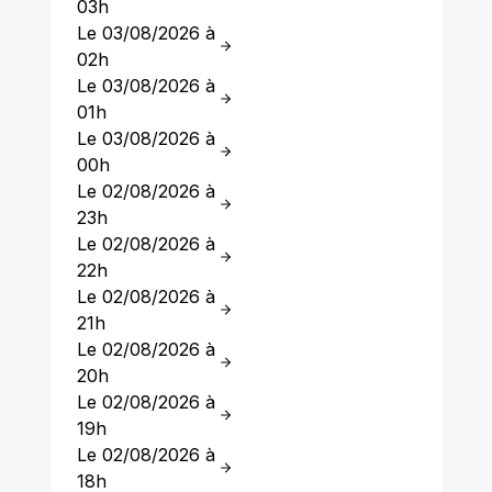
03h
Le 03/08/2026 à
02h
Le 03/08/2026 à
01h
Le 03/08/2026 à
00h
Le 02/08/2026 à
23h
Le 02/08/2026 à
22h
Le 02/08/2026 à
21h
Le 02/08/2026 à
20h
Le 02/08/2026 à
19h
Le 02/08/2026 à
18h