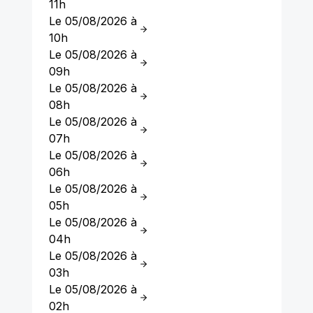
11h
Le 05/08/2026 à
10h
Le 05/08/2026 à
09h
Le 05/08/2026 à
08h
Le 05/08/2026 à
07h
Le 05/08/2026 à
06h
Le 05/08/2026 à
05h
Le 05/08/2026 à
04h
Le 05/08/2026 à
03h
Le 05/08/2026 à
02h