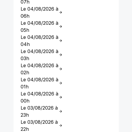
07h
Le 04/08/2026 à
06h
Le 04/08/2026 à
05h
Le 04/08/2026 à
04h
Le 04/08/2026 à
03h
Le 04/08/2026 à
02h
Le 04/08/2026 à
01h
Le 04/08/2026 à
00h
Le 03/08/2026 à
23h
Le 03/08/2026 à
22h