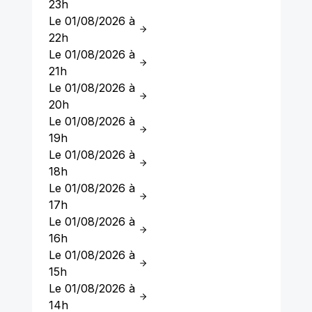
23h
Le 01/08/2026 à
22h
Le 01/08/2026 à
21h
Le 01/08/2026 à
20h
Le 01/08/2026 à
19h
Le 01/08/2026 à
18h
Le 01/08/2026 à
17h
Le 01/08/2026 à
16h
Le 01/08/2026 à
15h
Le 01/08/2026 à
14h