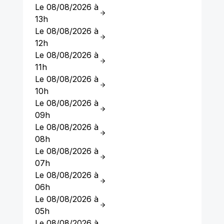
Le 08/08/2026 à
13h
Le 08/08/2026 à
12h
Le 08/08/2026 à
11h
Le 08/08/2026 à
10h
Le 08/08/2026 à
09h
Le 08/08/2026 à
08h
Le 08/08/2026 à
07h
Le 08/08/2026 à
06h
Le 08/08/2026 à
05h
Le 08/08/2026 à