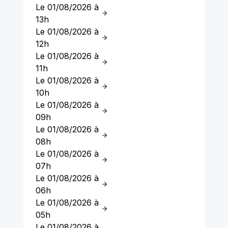
Le 01/08/2026 à
13h
Le 01/08/2026 à
12h
Le 01/08/2026 à
11h
Le 01/08/2026 à
10h
Le 01/08/2026 à
09h
Le 01/08/2026 à
08h
Le 01/08/2026 à
07h
Le 01/08/2026 à
06h
Le 01/08/2026 à
05h
Le 01/08/2026 à