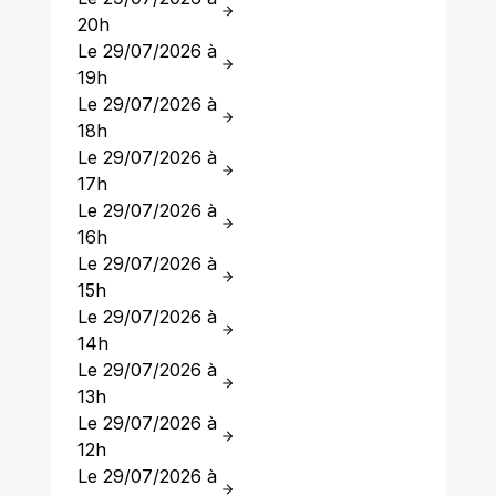
20h
Le 29/07/2026 à
19h
Le 29/07/2026 à
18h
Le 29/07/2026 à
17h
Le 29/07/2026 à
16h
Le 29/07/2026 à
15h
Le 29/07/2026 à
14h
Le 29/07/2026 à
13h
Le 29/07/2026 à
12h
Le 29/07/2026 à