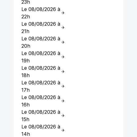
23h
Le 08/08/2026 à
22h
Le 08/08/2026 à
21h
Le 08/08/2026 à
20h
Le 08/08/2026 à
19h
Le 08/08/2026 à
18h
Le 08/08/2026 à
17h
Le 08/08/2026 à
16h
Le 08/08/2026 à
15h
Le 08/08/2026 à
14h