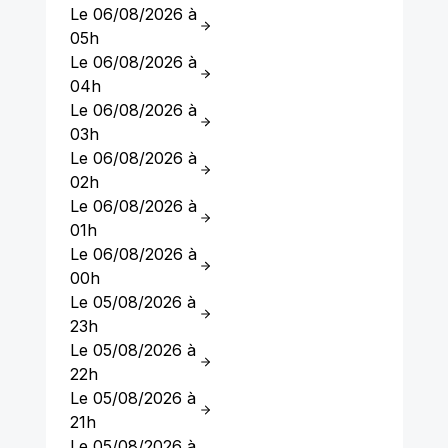
Le 06/08/2026 à
05h
Le 06/08/2026 à
04h
Le 06/08/2026 à
03h
Le 06/08/2026 à
02h
Le 06/08/2026 à
01h
Le 06/08/2026 à
00h
Le 05/08/2026 à
23h
Le 05/08/2026 à
22h
Le 05/08/2026 à
21h
Le 05/08/2026 à