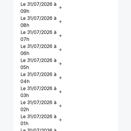
Le 31/07/2026 à
09h
Le 31/07/2026 à
08h
Le 31/07/2026 à
07h
Le 31/07/2026 à
06h
Le 31/07/2026 à
05h
Le 31/07/2026 à
04h
Le 31/07/2026 à
03h
Le 31/07/2026 à
02h
Le 31/07/2026 à
01h
Le 31/07/2026 à