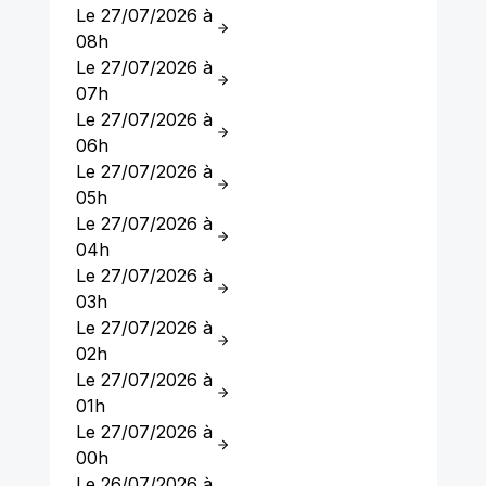
Le 27/07/2026 à
08h
Le 27/07/2026 à
07h
Le 27/07/2026 à
06h
Le 27/07/2026 à
05h
Le 27/07/2026 à
04h
Le 27/07/2026 à
03h
Le 27/07/2026 à
02h
Le 27/07/2026 à
01h
Le 27/07/2026 à
00h
Le 26/07/2026 à