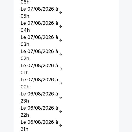
06h
Le 07/08/2026 à
05h
Le 07/08/2026 à
04h
Le 07/08/2026 à
03h
Le 07/08/2026 à
02h
Le 07/08/2026 à
01h
Le 07/08/2026 à
00h
Le 06/08/2026 à
23h
Le 06/08/2026 à
22h
Le 06/08/2026 à
21h