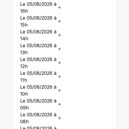
Le 05/08/2026 à
16h
Le 05/08/2026 à
15h
Le 05/08/2026 à
14h
Le 05/08/2026 à
13h
Le 05/08/2026 à
12h
Le 05/08/2026 à
11h
Le 05/08/2026 à
10h
Le 05/08/2026 à
09h
Le 05/08/2026 à
08h
Le 05/08/2026 à