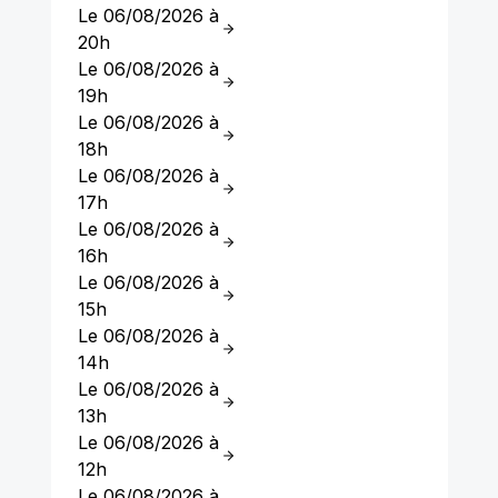
Le 06/08/2026 à
20h
Le 06/08/2026 à
19h
Le 06/08/2026 à
18h
Le 06/08/2026 à
17h
Le 06/08/2026 à
16h
Le 06/08/2026 à
15h
Le 06/08/2026 à
14h
Le 06/08/2026 à
13h
Le 06/08/2026 à
12h
Le 06/08/2026 à