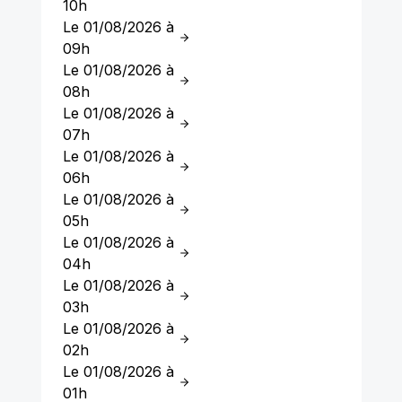
10h
Le 01/08/2026 à
09h
Le 01/08/2026 à
08h
Le 01/08/2026 à
07h
Le 01/08/2026 à
06h
Le 01/08/2026 à
05h
Le 01/08/2026 à
04h
Le 01/08/2026 à
03h
Le 01/08/2026 à
02h
Le 01/08/2026 à
01h