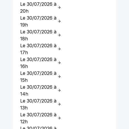
Le 30/07/2026 à
20h
Le 30/07/2026 à
19h
Le 30/07/2026 à
18h
Le 30/07/2026 à
17h
Le 30/07/2026 à
16h
Le 30/07/2026 à
15h
Le 30/07/2026 à
14h
Le 30/07/2026 à
13h
Le 30/07/2026 à
12h
Le 30/07/2026 à