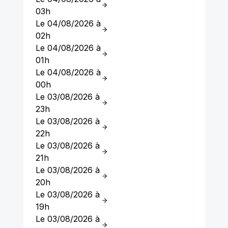
03h
Le 04/08/2026 à
02h
Le 04/08/2026 à
01h
Le 04/08/2026 à
00h
Le 03/08/2026 à
23h
Le 03/08/2026 à
22h
Le 03/08/2026 à
21h
Le 03/08/2026 à
20h
Le 03/08/2026 à
19h
Le 03/08/2026 à