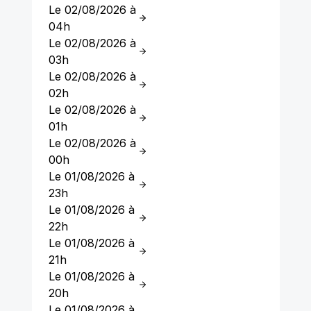
Le 02/08/2026 à
04h
Le 02/08/2026 à
03h
Le 02/08/2026 à
02h
Le 02/08/2026 à
01h
Le 02/08/2026 à
00h
Le 01/08/2026 à
23h
Le 01/08/2026 à
22h
Le 01/08/2026 à
21h
Le 01/08/2026 à
20h
Le 01/08/2026 à