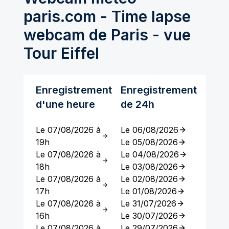
paris.com - Time lapse
webcam de Paris - vue
Tour Eiffel
Enregistrement
Enregistrement
d'une heure
de 24h
Le 07/08/2026 à
Le 06/08/2026
19h
Le 05/08/2026
Le 07/08/2026 à
Le 04/08/2026
18h
Le 03/08/2026
Le 07/08/2026 à
Le 02/08/2026
17h
Le 01/08/2026
Le 07/08/2026 à
Le 31/07/2026
16h
Le 30/07/2026
Le 07/08/2026 à
Le 29/07/2026