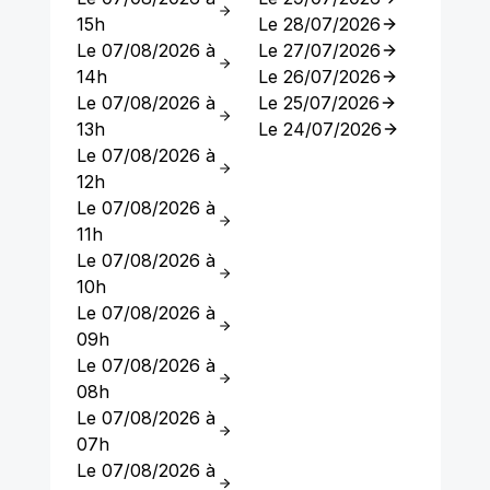
15h
Le 28/07/2026
Le 07/08/2026 à
Le 27/07/2026
14h
Le 26/07/2026
Le 07/08/2026 à
Le 25/07/2026
13h
Le 24/07/2026
Le 07/08/2026 à
12h
Le 07/08/2026 à
11h
Le 07/08/2026 à
10h
Le 07/08/2026 à
09h
Le 07/08/2026 à
08h
Le 07/08/2026 à
07h
Le 07/08/2026 à