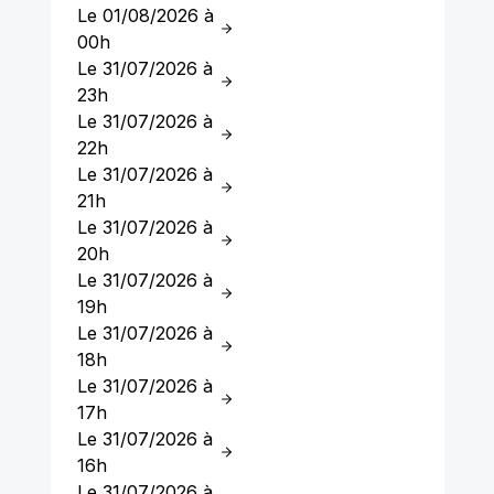
Le 01/08/2026 à
00h
Le 31/07/2026 à
23h
Le 31/07/2026 à
22h
Le 31/07/2026 à
21h
Le 31/07/2026 à
20h
Le 31/07/2026 à
19h
Le 31/07/2026 à
18h
Le 31/07/2026 à
17h
Le 31/07/2026 à
16h
Le 31/07/2026 à