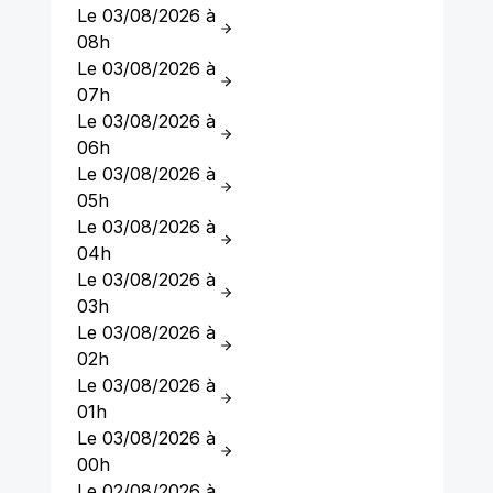
Le 03/08/2026 à
08h
Le 03/08/2026 à
07h
Le 03/08/2026 à
06h
Le 03/08/2026 à
05h
Le 03/08/2026 à
04h
Le 03/08/2026 à
03h
Le 03/08/2026 à
02h
Le 03/08/2026 à
01h
Le 03/08/2026 à
00h
Le 02/08/2026 à