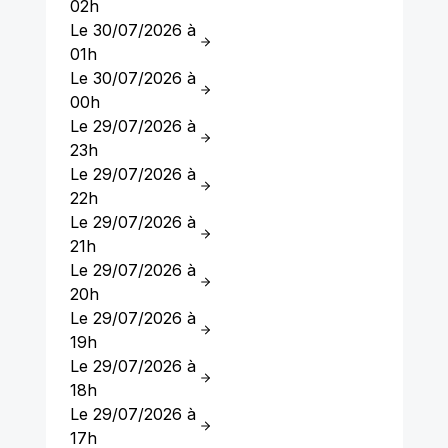
02h
Le 30/07/2026 à
01h
Le 30/07/2026 à
00h
Le 29/07/2026 à
23h
Le 29/07/2026 à
22h
Le 29/07/2026 à
21h
Le 29/07/2026 à
20h
Le 29/07/2026 à
19h
Le 29/07/2026 à
18h
Le 29/07/2026 à
17h