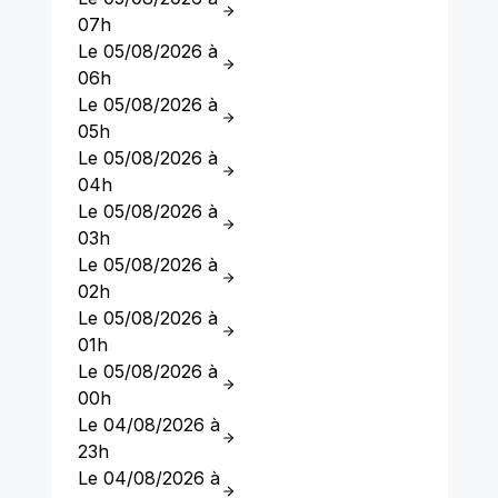
07h
Le 05/08/2026 à
06h
Le 05/08/2026 à
05h
Le 05/08/2026 à
04h
Le 05/08/2026 à
03h
Le 05/08/2026 à
02h
Le 05/08/2026 à
01h
Le 05/08/2026 à
00h
Le 04/08/2026 à
23h
Le 04/08/2026 à