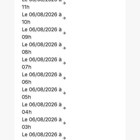
11h
Le 06/08/2026 à
10h
Le 06/08/2026 à
09h
Le 06/08/2026 à
08h
Le 06/08/2026 à
07h
Le 06/08/2026 à
06h
Le 06/08/2026 à
05h
Le 06/08/2026 à
04h
Le 06/08/2026 à
03h
Le 06/08/2026 à