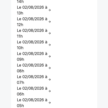
14h
Le 02/08/2026 à
13h
Le 02/08/2026 à
12h
Le 02/08/2026 à
11h
Le 02/08/2026 à
10h
Le 02/08/2026 à
09h
Le 02/08/2026 à
08h
Le 02/08/2026 à
07h
Le 02/08/2026 à
06h
Le 02/08/2026 à
05h